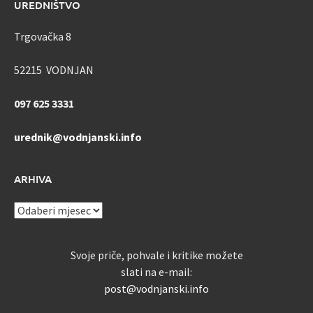
UREDNIŠTVO
Trgovačka 8
52215 VODNJAN
097 625 3331
urednik@vodnjanski.info
ARHIVA
ARHIVA
Svoje priče, pohvale i kritike možete
slati na e-mail:
post@vodnjanski.info