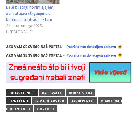
Bale blistaju novim sjajem
zahvaljujući ulaganjima u
komunalnu infrastrukturu
24. studenoga 2025.
U "BALE-VALLE"
AKO VAM SE SVIDIO NAŠ PORTAL –
Podržite nas donacijom za kavu
AKO VAM SE SVIDIO NAŠ PORTAL –
Podržite nas donacijom za kavu
OBJAVLJENO U
BALE-VALLE
KOD SUSJEDA
OZNAČENO
GOSPODARSTVO
JAVNI POZIVI
MIKRO I MALI
PODUZETNICI
OBRTNICI