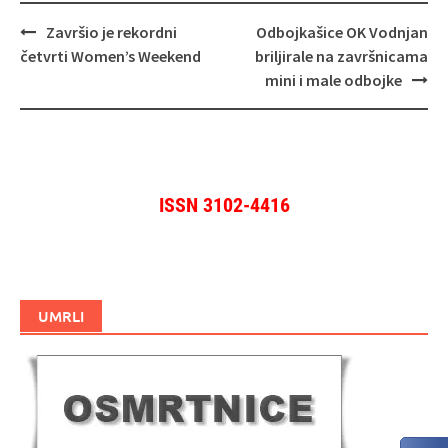
Navigacija
Završio je rekordni
Odbojkašice OK Vodnjan
objava
četvrti Women’s Weekend
briljirale na završnicama
mini i male odbojke
ISSN 3102-4416
UMRLI