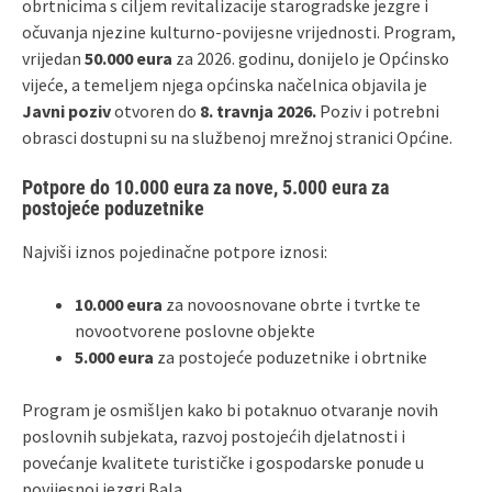
obrtnicima s ciljem revitalizacije starogradske jezgre i
očuvanja njezine kulturno‑povijesne vrijednosti. Program,
vrijedan
50.000 eura
za 2026. godinu, donijelo je Općinsko
vijeće, a temeljem njega općinska načelnica objavila je
Javni poziv
otvoren do
8. travnja 2026.
Poziv i potrebni
obrasci dostupni su na službenoj mrežnoj stranici Općine.
Potpore do 10.000 eura za nove, 5.000 eura za
postojeće poduzetnike
Najviši iznos pojedinačne potpore iznosi:
10.000 eura
za novoosnovane obrte i tvrtke te
novootvorene poslovne objekte
5.000 eura
za postojeće poduzetnike i obrtnike
Program je osmišljen kako bi potaknuo otvaranje novih
poslovnih subjekata, razvoj postojećih djelatnosti i
povećanje kvalitete turističke i gospodarske ponude u
povijesnoj jezgri Bala.