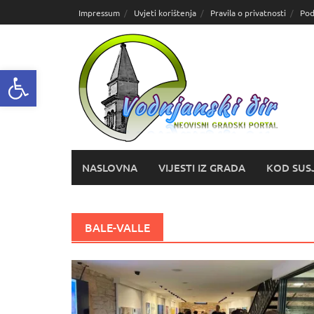
Skoči
Impressum
Uvjeti korištenja
Pravila o privatnosti
Pod
do
sadržaja
Open toolbar
NASLOVNA
VIJESTI IZ GRADA
KOD SUS
BALE-VALLE