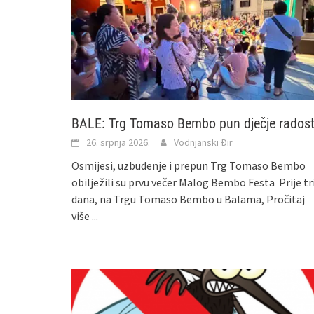
BALE: Trg Tomaso Bembo pun dječje radost
26. srpnja 2026.
Vodnjanski Đir
Osmijesi, uzbuđenje i prepun Trg Tomaso Bembo
obilježili su prvu večer Malog Bembo Festa Prije tr
dana, na Trgu Tomaso Bembo u Balama,
Pročitaj
više ...