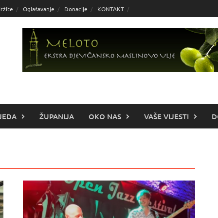
ržite
Oglašavanje
Donacije
KONTAKT
JEDA
ŽUPANIJA
OKO NAS
VAŠE VIJESTI
D