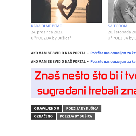
KADA BI ME PITAO
SA TOBOM
24. prosinca 2023.
26. listopada 20
U "POEZIJA by Dušica"
U "POEZIJA by 
AKO VAM SE SVIDIO NAŠ PORTAL –
Podržite nas donacijom za ka
AKO VAM SE SVIDIO NAŠ PORTAL –
Podržite nas donacijom za ka
OBJAVLJENO U
POEZIJA BY DUŠICA
OZNAČENO
POEZIJA BY DUŠICA