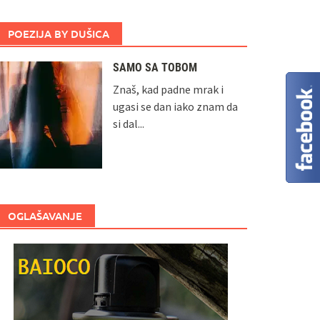
POEZIJA BY DUŠICA
SAMO SA TOBOM
Znaš, kad padne mrak i
ugasi se dan iako znam da
si dal...
OGLAŠAVANJE