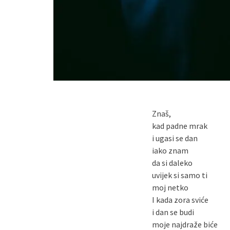
Znaš,
kad padne mrak
i ugasi se dan
iako znam
da si daleko
uvijek si samo ti
moj netko
I kada zora sviće
i dan se budi
moje najdraže biće