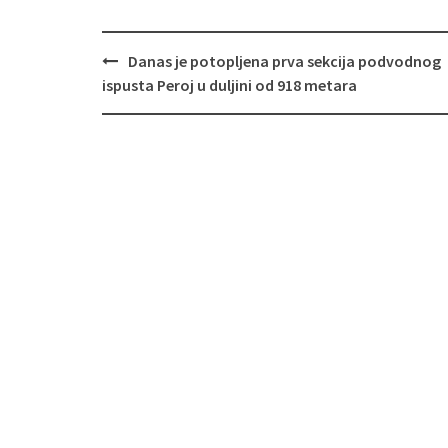
Navigacija
Danas je potopljena prva sekcija podvodnog
objava
ispusta Peroj u duljini od 918 metara