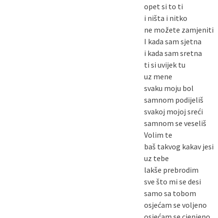
opet si to ti
i ništa i nitko
ne možete zamjeniti
I kada sam sjetna
i kada sam sretna
ti si uvijek tu
uz mene
svaku moju bol
samnom podijeliš
svakoj mojoj sreći
samnom se veseliš
Volim te
baš takvog kakav jesi
uz tebe
lakše prebrodim
sve što mi se desi
samo sa tobom
osjećam se voljeno
osjećam se cjenjeno