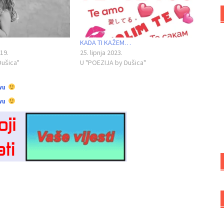
KADA TI KAŽEM…
19.
25. lipnja 2023.
Dušica"
U "POEZIJA by Dušica"
vu
vu