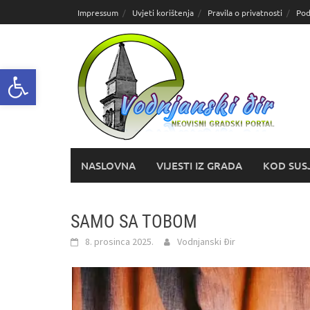
Skoči
Impressum
Uvjeti korištenja
Pravila o privatnosti
Pod
do
sadržaja
Open toolbar
NASLOVNA
VIJESTI IZ GRADA
KOD SUS
SAMO SA TOBOM
8. prosinca 2025.
Vodnjanski Đir