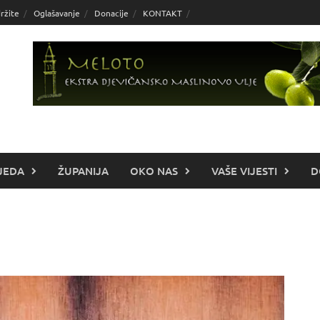
ržite
Oglašavanje
Donacije
KONTAKT
JEDA
ŽUPANIJA
OKO NAS
VAŠE VIJESTI
D