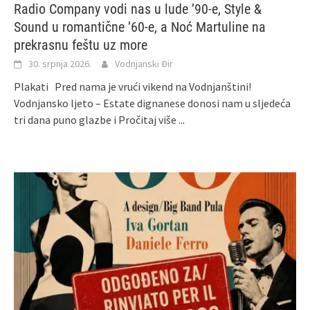
Radio Company vodi nas u lude ’90-e, Style &
Sound u romantične ’60-e, a Noć Martuline na
prekrasnu feštu uz more
30. srpnja 2026.
Vodnjanski Đir
Plakati Pred nama je vrući vikend na Vodnjanštini!
Vodnjansko ljeto – Estate dignanese donosi nam u sljedeća
tri dana puno glazbe i
Pročitaj više ...