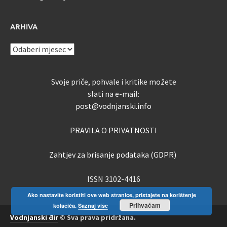
ARHIVA
ARHIVA
Svoje priče, pohvale i kritike možete
slati na e-mail:
post@vodnjanski.info
PRAVILA O PRIVATNOSTI
Zahtjev za brisanje podataka (GDPR)
ISSN 3102-4416
Ako nastavite koristiti ove web stranice, pristajete na korištenje
Prihvaćam
kolačića.
Saznaj više
Vodnjanski đir
© Sva prava pridržana.