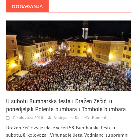
DOGAĐANJA
U subotu Bumbarska fešta i Dražen Zečić, u
ponedjeljak Polenta bumbara i Tombola bumbara
7. kolovoza 2026.
Vodnjanski Đir
Komentar
Dražen Zečić zvijezda je večeri 58. Bumbarske fešte u
subotu, 8. kolovoza. Vrhunac je ljeta, Vodnjanci su spremni