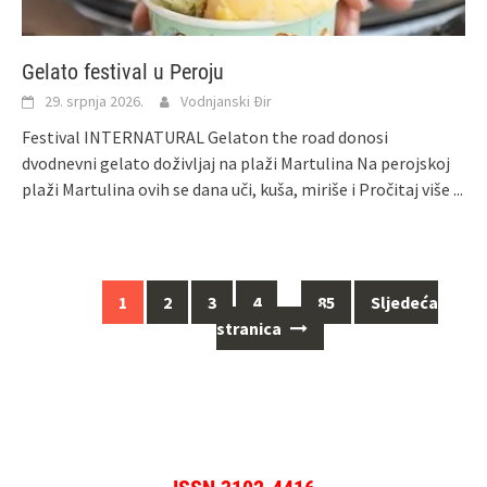
Gelato festival u Peroju
29. srpnja 2026.
Vodnjanski Đir
Festival INTERNATURAL Gelaton the road donosi
dvodnevni gelato doživljaj na plaži Martulina Na perojskoj
plaži Martulina ovih se dana uči, kuša, miriše i
Pročitaj više ...
Navigacija
1
2
3
4
…
85
Sljedeća
za
stranica
objave