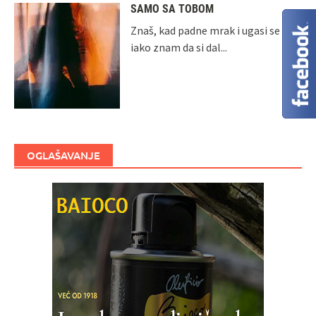
SAMO SA TOBOM
Znaš, kad padne mrak i ugasi se dan
iako znam da si dal...
OGLAŠAVANJE