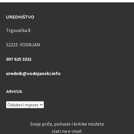
UREDNIŠTVO
Trgovačka 8
52215 VODNJAN
097 625 3331
urednik@vodnjanski.info
ARHIVA
ARHIVA
Svoje priče, pohvale i kritike možete
slati na e-mail: