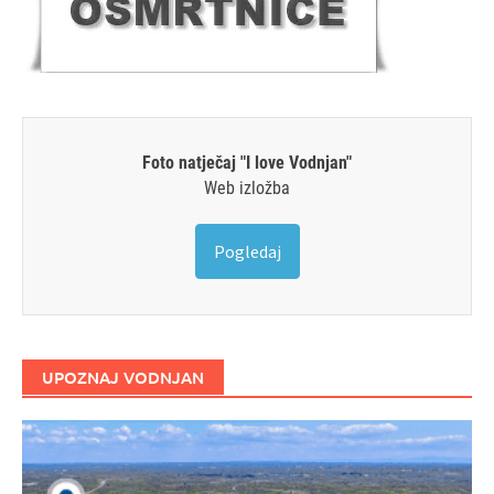
Foto natječaj "I love Vodnjan"
Web izložba
Pogledaj
UPOZNAJ VODNJAN