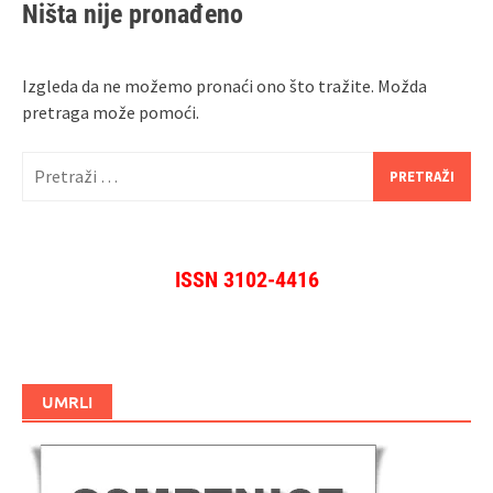
Ništa nije pronađeno
Izgleda da ne možemo pronaći ono što tražite. Možda
pretraga može pomoći.
Pretraži:
ISSN 3102-4416
UMRLI