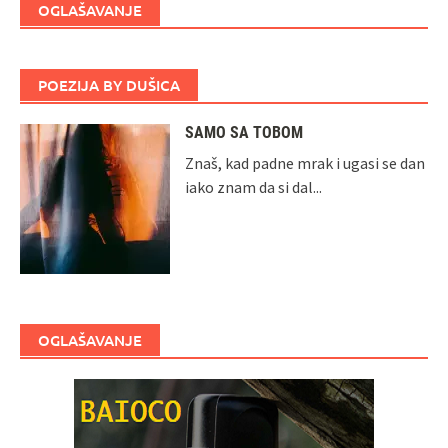
OGLAŠAVANJE
POEZIJA BY DUŠICA
SAMO SA TOBOM
Znaš, kad padne mrak i ugasi se dan
iako znam da si dal...
OGLAŠAVANJE