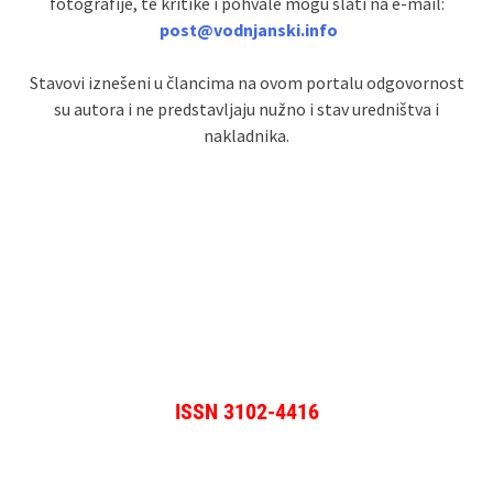
fotografije, te kritike i pohvale mogu slati na e-mail:
post@vodnjanski.info
Stavovi iznešeni u člancima na ovom portalu odgovornost
su autora i ne predstavljaju nužno i stav uredništva i
nakladnika.
ISSN 3102-4416