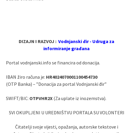
DIZAJN I RAZVOJ :
Vodnjanski đir - Udruga za
informiranje građana
Portal vodnjanski.info se financira od donacija.
IBAN žiro računa je:
HR4024070001100454730
(OTP Banka) – ”Donacija za portal Vodnjanski đir”
SWIFT/BIC:
OTPVHR2X
(Za uplate iz inozemstva).
SVI OKUPLJENI U UREDNIŠTVU PORTALA SU VOLONTERI
Čitatelji svoje vijesti, opažanja, autorske tekstove i