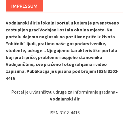
IMPRESSUM
Vodnjanski đir je lokalni portal u kojem je prvenstveno
zastupljen grad Vodnjan i ostala okolna mjesta. Na
portalu dajemo naglasak na pozitivne priče iz života
"običnih" ljudi, pratimo naše gospodarstvenike,
studente, udruge... Njegujemo karakteristike portala
koji prati priče, probleme i uspjehe stanovnika
Vodnjanštine, sve praćeno fotografijama i video
zapisima. Publikacija je upisana pod brojem ISSN 3102-
4416
Portal je u vlasništvu udruge za informiranje građana
-
Vodnjanski đir
ISSN 3102-4416