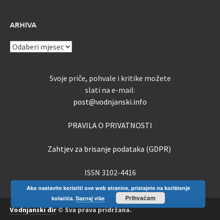
ARHIVA
ARHIVA
Svoje priče, pohvale i kritike možete
slati na e-mail:
post@vodnjanski.info
PRAVILA O PRIVATNOSTI
Zahtjev za brisanje podataka (GDPR)
ISSN 3102-4416
Ako nastavite koristiti ove web stranice, pristajete na korištenje
Prihvaćam
kolačića.
Saznaj više
Vodnjanski đir
© Sva prava pridržana.