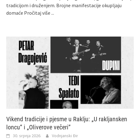
tradicijom i druženjem. Brojne manifestacije okupljaju
domaće
Pročitaj više ...
Vikend tradicije i pjesme u Raklju: „U rakljansken
loncu” i „Oliverove večeri”
30. srpnja 2026.
Vodnjanski Đir