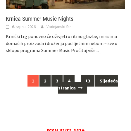
Krnica Summer Music Nights
6. srpnja 2026.
Vodnjanski Đir
Krnički trg ponovno će oživjeti u ritmu glazbe, mirisima
domaćih proizvoda i druženju pod ljetnim nebom – sve u
sklopu programa Summer Music
Pročitaj više ...
Navigacija
1
2
3
4
…
13
Sljedeća
za
stranica
objave
ISSN 3102-4416