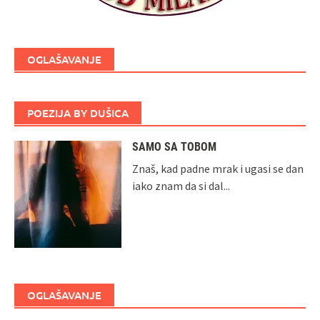
OGLAŠAVANJE
POEZIJA BY DUŠICA
SAMO SA TOBOM
Znaš, kad padne mrak i ugasi se dan
iako znam da si dal...
OGLAŠAVANJE