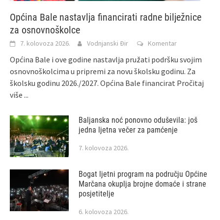
Općina Bale nastavlja financirati radne bilježnice
za osnovnoškolce
7. kolovoza 2026.
Vodnjanski Đir
Komentar
Općina Bale i ove godine nastavlja pružati podršku svojim
osnovnoškolcima u pripremi za novu školsku godinu. Za
školsku godinu 2026./2027. Općina Bale financirat
Pročitaj
više ...
Baljanska noć ponovno oduševila: još
jedna ljetna večer za pamćenje
7. kolovoza 2026.
Bogat ljetni program na području Općine
Marčana okuplja brojne domaće i strane
posjetitelje
6. kolovoza 2026.