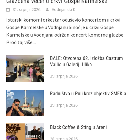
Glazbena večer u crkvi Gospe Karmelske
31. srpnja 2026.
Vodnjanski Đir
Istarski komorni orkestar oduševio koncertom u crkvi
Gospe Karmelske u Vodnjanu Sinoć je u crkvi Gospe
Karmelske u Vodnjanu održan koncert komorne glazbe
Pročitaj više ...
BALE: Otvorena 62. izložba Castrum
Vallis u Galeriji Ulika
29. srpnja 2026.
Radništvo u Puli kroz objektiv ŠMEK‑a
29. srpnja 2026.
Black Coffee & Sting u Areni
28. srpnja 2026.