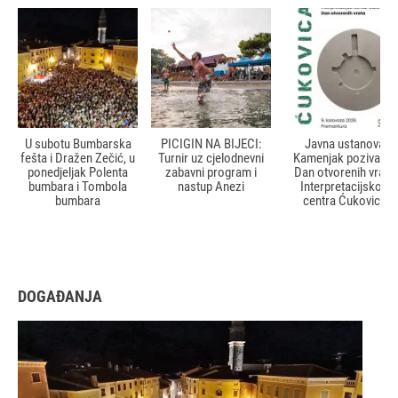
U subotu Bumbarska
PICIGIN NA BIJECI:
Javna ustanova
fešta i Dražen Zečić, u
Turnir uz cjelodnevni
Kamenjak poziva na
ponedjeljak Polenta
zabavni program i
Dan otvorenih vrata
bumbara i Tombola
nastup Anezi
Interpretacijskog
bumbara
centra Ćukovica
DOGAĐANJA