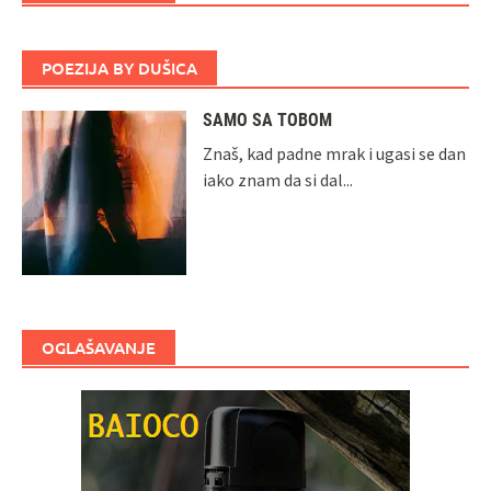
POEZIJA BY DUŠICA
SAMO SA TOBOM
Znaš, kad padne mrak i ugasi se dan
iako znam da si dal...
OGLAŠAVANJE