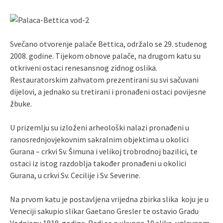
Svečano otvorenje palače Bettica, održalo se 29. studenog
2008. godine. Tijekom obnove palače, na drugom katu su
otkriveni ostaci renesansnog zidnog oslika.
Restauratorskim zahvatom prezentirani su svi sačuvani
dijelovi, a jednako su tretirani i pronađeni ostaci povijesne
žbuke.
U prizemlju su izloženi arheološki nalazi pronađeni u
ranosrednjovjekovnim sakralnim objektima u okolici
Gurana – crkvi Sv. Šimuna i velikoj trobrodnoj bazilici, te
ostaci iz istog razdoblja također pronađeni u okolici
Gurana, u crkvi Sv. Cecilije i Sv. Severine.
Na prvom katu je postavljena vrijedna zbirka slika koju je u
Veneciji sakupio slikar Gaetano Gresler te ostavio Gradu