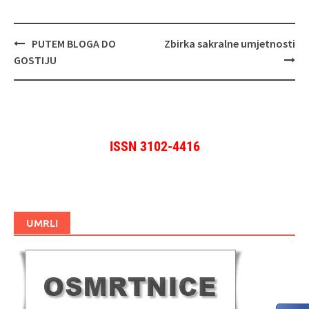
Navigacija
PUTEM BLOGA DO
Zbirka sakralne umjetnosti
objava
GOSTIJU
ISSN 3102-4416
UMRLI