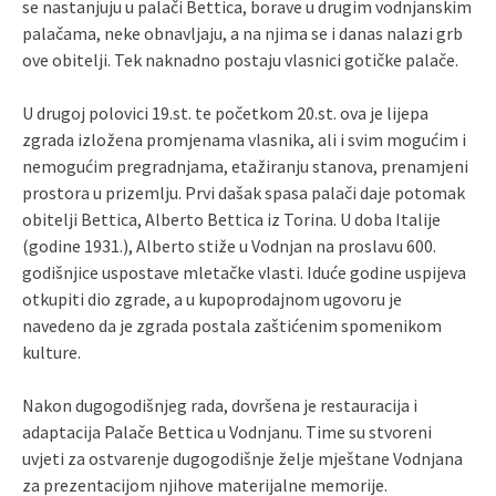
se nastanjuju u palači Bettica, borave u drugim vodnjanskim
palačama, neke obnavljaju, a na njima se i danas nalazi grb
ove obitelji. Tek naknadno postaju vlasnici gotičke palače.
U drugoj polovici 19.st. te početkom 20.st. ova je lijepa
zgrada izložena promjenama vlasnika, ali i svim mogućim i
nemogućim pregradnjama, etažiranju stanova, prenamjeni
prostora u prizemlju. Prvi dašak spasa palači daje potomak
obitelji Bettica, Alberto Bettica iz Torina. U doba Italije
(godine 1931.), Alberto stiže u Vodnjan na proslavu 600.
godišnjice uspostave mletačke vlasti. Iduće godine uspijeva
otkupiti dio zgrade, a u kupoprodajnom ugovoru je
navedeno da je zgrada postala zaštićenim spomenikom
kulture.
Nakon dugogodišnjeg rada, dovršena je restauracija i
adaptacija Palače Bettica u Vodnjanu. Time su stvoreni
uvjeti za ostvarenje dugogodišnje želje mještane Vodnjana
za prezentacijom njihove materijalne memorije.