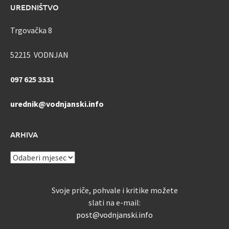
UREDNIŠTVO
Trgovačka 8
52215 VODNJAN
097 625 3331
urednik@vodnjanski.info
ARHIVA
ARHIVA
Svoje priče, pohvale i kritike možete
slati na e-mail:
post@vodnjanski.info