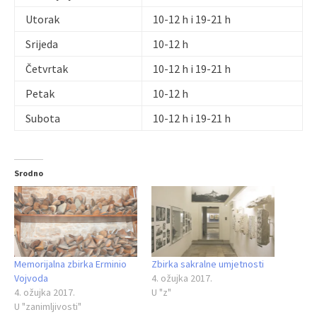
Utorak
10-12 h i 19-21 h
Srijeda
10-12 h
Četvrtak
10-12 h i 19-21 h
Petak
10-12 h
Subota
10-12 h i 19-21 h
Srodno
Memorijalna zbirka Erminio
Zbirka sakralne umjetnosti
Vojvoda
4. ožujka 2017.
4. ožujka 2017.
U "z"
U "zanimljivosti"