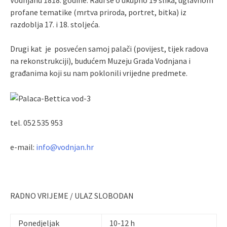
Vodnjanu 1818. godine. Radi se o ukupno 19 slika, uglavnom
profane tematike (mrtva priroda, portret, bitka) iz
razdoblja 17. i 18. stoljeća.
Drugi kat je posvećen samoj palači (povijest, tijek radova
na rekonstrukciji), budućem Muzeju Grada Vodnjana i
građanima koji su nam poklonili vrijedne predmete.
tel. 052 535 953
e-mail:
info@vodnjan.hr
RADNO VRIJEME / ULAZ SLOBODAN
Ponedjeljak
10-12 h