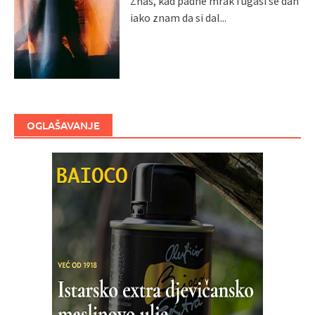
Znaš, kad padne mrak i ugasi se dan
iako znam da si dal...
OGLAŠAVANJE