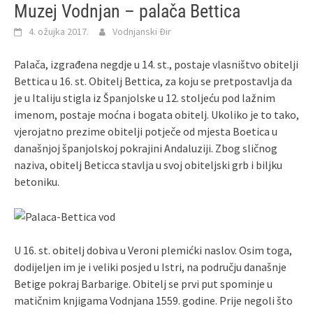
Muzej Vodnjan – palača Bettica
4. ožujka 2017.
Vodnjanski Đir
Palača, izgrađena negdje u 14. st., postaje vlasništvo obitelji
Bettica u 16. st. Obitelj Bettica, za koju se pretpostavlja da
je u Italiju stigla iz Španjolske u 12. stoljeću pod lažnim
imenom, postaje moćna i bogata obitelj. Ukoliko je to tako,
vjerojatno prezime obitelji potječe od mjesta Boetica u
današnjoj španjolskoj pokrajini Andaluziji. Zbog sličnog
naziva, obitelj Beticca stavlja u svoj obiteljski grb i biljku
betoniku.
U 16. st. obitelj dobiva u Veroni plemićki naslov. Osim toga,
dodijeljen im je i veliki posjed u Istri, na području današnje
Betige pokraj Barbarige. Obitelj se prvi put spominje u
matičnim knjigama Vodnjana 1559. godine. Prije negoli što