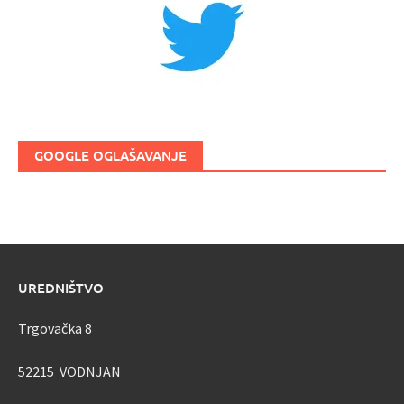
GOOGLE OGLAŠAVANJE
UREDNIŠTVO
Trgovačka 8
52215 VODNJAN