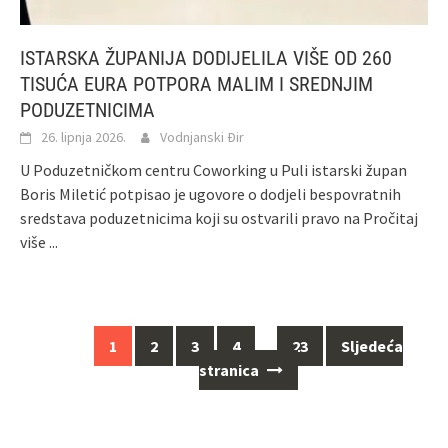
ISTARSKA ŽUPANIJA DODIJELILA VIŠE OD 260
TISUĆA EURA POTPORA MALIM I SREDNJIM
PODUZETNICIMA
26. lipnja 2026.
Vodnjanski Đir
U Poduzetničkom centru Coworking u Puli istarski župan
Boris Miletić potpisao je ugovore o dodjeli bespovratnih
sredstava poduzetnicima koji su ostvarili pravo na
Pročitaj
više ...
Navigacija
1
2
3
4
…
23
Sljedeća
za
stranica
objave