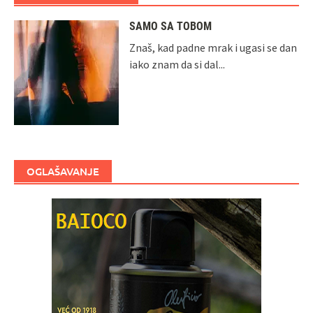
SAMO SA TOBOM
Znaš, kad padne mrak i ugasi se dan
iako znam da si dal...
OGLAŠAVANJE