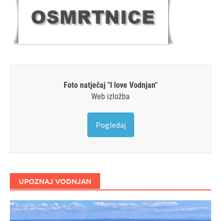
Foto natječaj "I love Vodnjan"
Web izložba
Pogledaj
UPOZNAJ VODNJAN