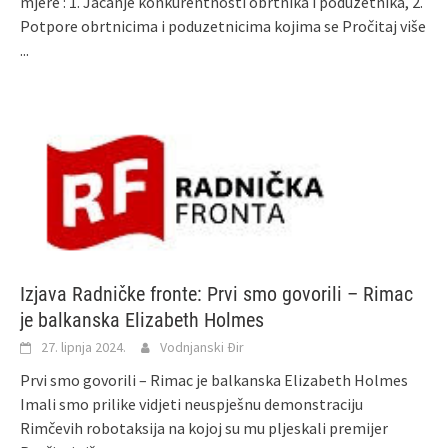
mjere : 1. Jačanje konkurentnosti obrtnika i poduzetnika, 2.
Potpore obrtnicima i poduzetnicima kojima se
Pročitaj više
...
Izjava Radničke fronte: Prvi smo govorili – Rimac
je balkanska Elizabeth Holmes
27. lipnja 2024.
Vodnjanski Đir
Prvi smo govorili – Rimac je balkanska Elizabeth Holmes
Imali smo prilike vidjeti neuspješnu demonstraciju
Rimčevih robotaksija na kojoj su mu pljeskali premijer