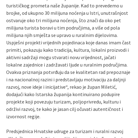
turističkog prometa naše županije. Kad to prevedemo u
brojke, od ukupno 30 milijuna noćenja u Istri, unutrašnjost
ostvaruje oko tri milijuna noćenja, što znači da oko pet
milijuna turista boravi u tim područjima, a više od pola
milijuna njih smješta se upravo u ruralnim dijelovima.
Uspješni projekti vrijednih pojedinaca koje danas imam čast
primiti, pokazuju kako tradicija, kultura, lokalni proizvodi i
aktivni sadržaji mogu stvarati novu vrijednost, jačati
lokalne zajednice i zadržavati ljude u ruralnim područjima.
Ovakva priznanja potvrđuju da se kvalitetan rad prepoznaje
i na nacionalnoj razini i predstavljaju motivaciju za daljnji
razvoj, nove ideje i inicijative“, rekao je župan Miletić,
dodajući kako Istarska županija kontinuirano podupire
projekte koji povezuju turizam, poljoprivredu, kulturu i
održivi razvoj, te kako je jasan cilj očuvati autentičnost i
izvornost regije.
Predsjednica Hrvatske udruge za turizam i ruralni razvoj