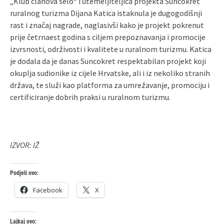
„Klub članova selo“ i utemeljiteljica projekta Suncokret
ruralnog turizma Dijana Katica istaknula je dugogodišnji
rast i značaj nagrade, naglasivši kako je projekt pokrenut
prije četrnaest godina s ciljem prepoznavanja i promocije
izvrsnosti, održivosti i kvalitete u ruralnom turizmu. Katica
je dodala da je danas Suncokret respektabilan projekt koji
okuplja sudionike iz cijele Hrvatske, ali i iz nekoliko stranih
država, te služi kao platforma za umrežavanje, promociju i
certificiranje dobrih praksi u ruralnom turizmu.
IZVOR: IŽ
Podjeli ovo:
Facebook
X
Lajkaj ovo: