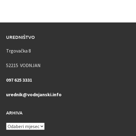
UREDNIŠTVO
Trgovačka 8
52215 VODNJAN
097 625 3331
urednik@vodnjanski.info
ARHIVA
ARHIVA