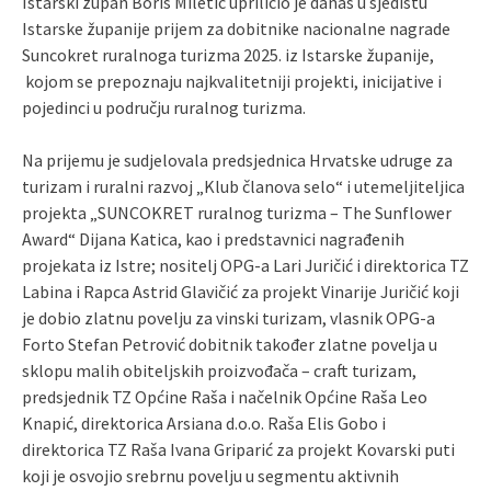
Istarski župan Boris Miletić upriličio je danas u sjedištu
Istarske županije prijem za dobitnike nacionalne nagrade
Suncokret ruralnoga turizma 2025. iz Istarske županije,
kojom se prepoznaju najkvalitetniji projekti, inicijative i
pojedinci u području ruralnog turizma.
Na prijemu je sudjelovala predsjednica Hrvatske udruge za
turizam i ruralni razvoj „Klub članova selo“ i utemeljiteljica
projekta „SUNCOKRET ruralnog turizma – The Sunflower
Award“ Dijana Katica, kao i predstavnici nagrađenih
projekata iz Istre; nositelj OPG-a Lari Juričić i direktorica TZ
Labina i Rapca Astrid Glavičić za projekt Vinarije Juričić koji
je dobio zlatnu povelju za vinski turizam, vlasnik OPG-a
Forto Stefan Petrović dobitnik također zlatne povelja u
sklopu malih obiteljskih proizvođača – craft turizam,
predsjednik TZ Općine Raša i načelnik Općine Raša Leo
Knapić, direktorica Arsiana d.o.o. Raša Elis Gobo i
direktorica TZ Raša Ivana Griparić za projekt Kovarski puti
koji je osvojio srebrnu povelju u segmentu aktivnih