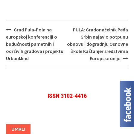
Navigacija
Grad Pula-Pola na
PULA: Gradonačelnik Peđa
objava
europskoj konferenciji o
Grbin najavio potpunu
budućnosti pametnih i
obnovu i dogradnju Osnovne
održivih gradova i projektu
škole Kaštanjer sredstvima
UrbanMind
Europske unije
ISSN 3102-4416
UMRLI