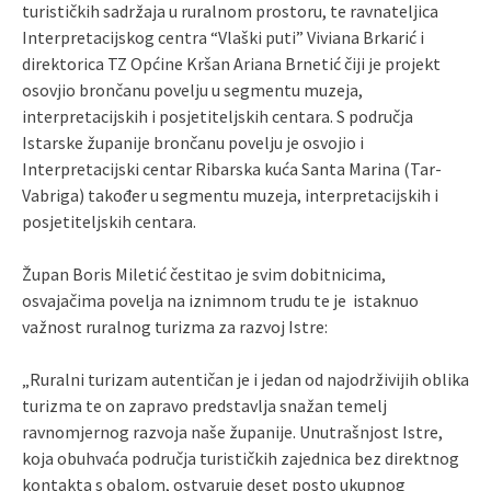
turističkih sadržaja u ruralnom prostoru, te ravnateljica
Interpretacijskog centra “Vlaški puti” Viviana Brkarić i
direktorica TZ Općine Kršan Ariana Brnetić čiji je projekt
osovjio brončanu povelju u segmentu muzeja,
interpretacijskih i posjetiteljskih centara. S područja
Istarske županije brončanu povelju je osvojio i
Interpretacijski centar Ribarska kuća Santa Marina (Tar-
Vabriga) također u segmentu muzeja, interpretacijskih i
posjetiteljskih centara.
Župan Boris Miletić čestitao je svim dobitnicima,
osvajačima povelja na iznimnom trudu te je istaknuo
važnost ruralnog turizma za razvoj Istre:
„Ruralni turizam autentičan je i jedan od najodrživijih oblika
turizma te on zapravo predstavlja snažan temelj
ravnomjernog razvoja naše županije. Unutrašnjost Istre,
koja obuhvaća područja turističkih zajednica bez direktnog
kontakta s obalom, ostvaruje deset posto ukupnog