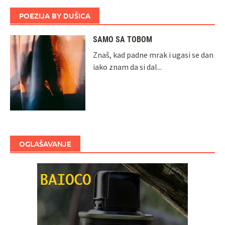
POEZIJA BY DUŠICA
SAMO SA TOBOM
Znaš, kad padne mrak i ugasi se dan
iako znam da si dal...
OGLAŠAVANJE