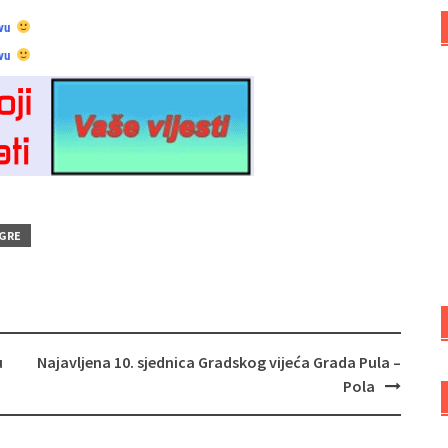
vu
vu
ZGRE
u
Najavljena 10. sjednica Gradskog vijeća Grada Pula –
Pola