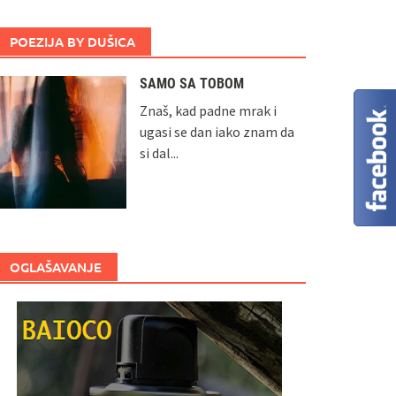
POEZIJA BY DUŠICA
SAMO SA TOBOM
Znaš, kad padne mrak i
ugasi se dan iako znam da
si dal...
OGLAŠAVANJE