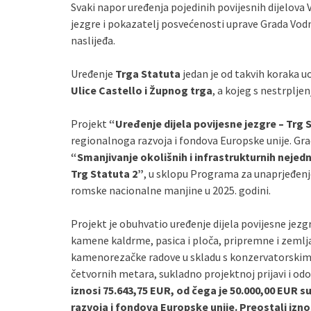
Svaki napor uređenja pojedinih povijesnih dijelova 
jezgre i pokazatelj posvećenosti uprave Grada Vod
naslijeđa.
Uređenje
Trga Statuta
jedan je od takvih koraka uoč
Ulice Castello i Župnog trga
, a kojeg s nestrplje
Projekt
“Uređenje dijela povijesne jezgre – Trg S
regionalnoga razvoja i fondova Europske unije. Gr
“Smanjivanje okolišnih i infrastrukturnih nejed
Trg Statuta 2”
, u sklopu Programa za unaprjeđenj
romske nacionalne manjine u 2025. godini.
Projekt je obuhvatio uređenje dijela povijesne jezgr
kamene kaldrme, pasica i ploča, pripremne i zemlj
kamenorezačke radove u skladu s konzervatorskim u
četvornih metara, sukladno projektnoj prijavi i 
iznosi 75.643,75 EUR, od čega je 50.000,00 EUR 
razvoja i fondova Europske unije. Preostali izn