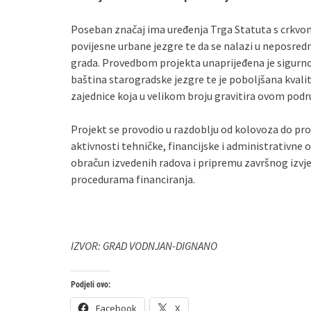
Poseban značaj ima uređenja Trga Statuta s crkvom s
povijesne urbane jezgre te da se nalazi u neposredn
grada. Provedbom projekta unaprijeđena je sigurnos
baština starogradske jezgre te je poboljšana kval
zajednice koja u velikom broju gravitira ovom podru
Projekt se provodio u razdoblju od kolovoza do pr
aktivnosti tehničke, financijske i administrativne 
obračun izvedenih radova i pripremu završnog izvj
procedurama financiranja.
IZVOR: GRAD VODNJAN-DIGNANO
Podjeli ovo:
Facebook
X