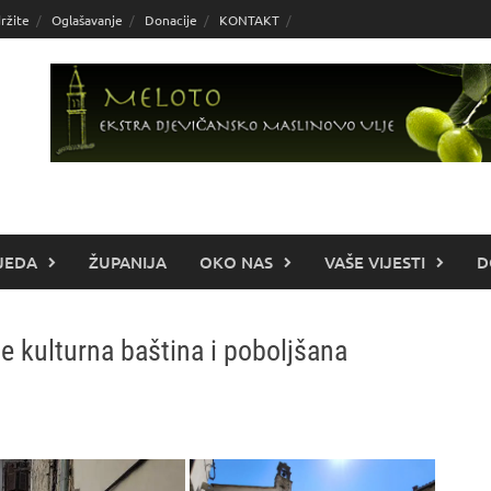
ržite
Oglašavanje
Donacije
KONTAKT
JEDA
ŽUPANIJA
OKO NAS
VAŠE VIJESTI
D
e kulturna baština i poboljšana