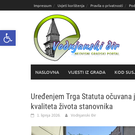
Skoči
Impressum
Uvjeti korištenja
Pravila o privatnosti
Pod
do
sadržaja
Open toolbar
NASLOVNA
VIJESTI IZ GRADA
KOD SUS
Uređenjem Trga Statuta očuvana j
kvaliteta života stanovnika
1. lipnja 2026.
Vodnjanski Đir