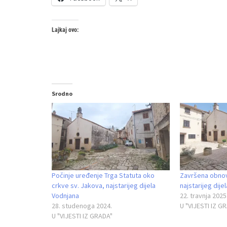
Lajkaj ovo:
Srodno
Počinje uređenje Trga Statuta oko
Završena obnov
crkve sv. Jakova, najstarijeg dijela
najstarijeg dije
Vodnjana
22. travnja 2025
28. studenoga 2024.
U "VIJESTI IZ G
U "VIJESTI IZ GRADA"