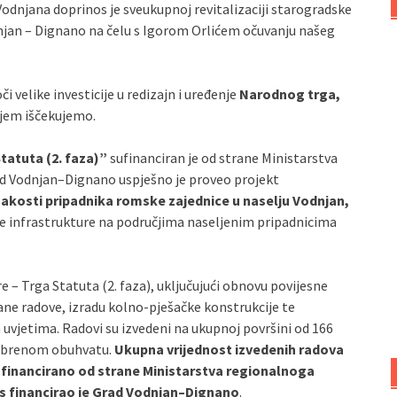
Vodnjana doprinos je sveukupnoj revitalizaciji starogradske
njan – Dignano na čelu s Igorom Orlićem očuvanju našeg
i velike investicije u redizajn i uređenje
Narodnog trga,
njem iščekujemo.
tatuta (2. faza)”
sufinanciran je od strane Ministarstva
ad Vodnjan–Dignano uspješno je proveo projekt
nakosti pripadnika romske zajednice u naselju Vodnjan,
e infrastrukture na područjima naseljenim pripadnicima
e – Trga Statuta (2. faza), uključujući obnovu povijesne
ane radove, izradu kolno‑pješačke konstrukcije te
vjetima. Radovi su izvedeni na ukupnoj površini od 166
odobrenom obuhvatu.
Ukupna vrijednost izvedenih radova
sufinancirano od strane Ministarstva regionalnoga
os financirao je Grad Vodnjan–Dignano
.