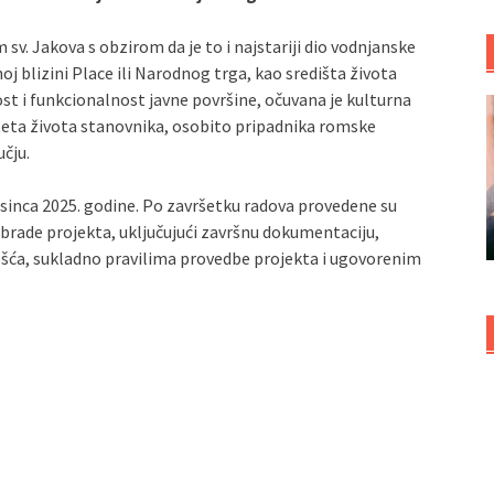
v. Jakova s obzirom da je to i najstariji dio vodnjanske
oj blizini Place ili Narodnog trga, kao središta života
t i funkcionalnost javne površine, očuvana je kulturna
iteta života stanovnika, osobito pripadnika romske
čju.
osinca 2025. godine. Po završetku radova provedene su
obrade projekta, uključujući završnu dokumentaciju,
ešća, sukladno pravilima provedbe projekta i ugovorenim