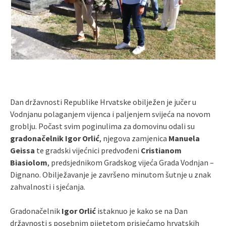
Dan državnosti Republike Hrvatske obilježen je jučer u
Vodnjanu polaganjem vijenca i paljenjem svijeća na novom
groblju. Počast svim poginulima za domovinu odali su
gradonačelnik Igor Orlić
, njegova zamjenica
Manuela
Geissa
te gradski vijećnici predvođeni
Cristianom
Biasiolom
, predsjednikom Gradskog vijeća Grada Vodnjan –
Dignano. Obilježavanje je završeno minutom šutnje u znak
zahvalnosti i sjećanja.
Gradonačelnik
Igor Orlić
istaknuo je kako se na Dan
državnosti s posebnim pijetetom prisjećamo hrvatskih