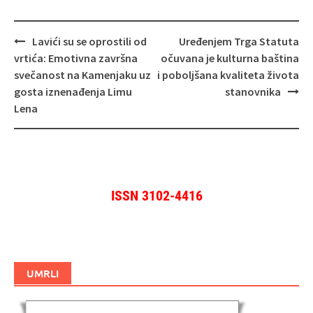
Navigacija
Lavići su se oprostili od
Uređenjem Trga Statuta
objava
vrtića: Emotivna završna
očuvana je kulturna baština
svečanost na Kamenjaku uz
i poboljšana kvaliteta života
gosta iznenađenja Limu
stanovnika
Lena
ISSN 3102-4416
UMRLI