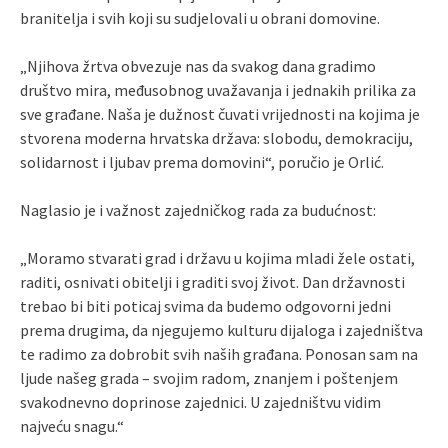
branitelja i svih koji su sudjelovali u obrani domovine.
„Njihova žrtva obvezuje nas da svakog dana gradimo
društvo mira, međusobnog uvažavanja i jednakih prilika za
sve građane. Naša je dužnost čuvati vrijednosti na kojima je
stvorena moderna hrvatska država: slobodu, demokraciju,
solidarnost i ljubav prema domovini“, poručio je Orlić.
Naglasio je i važnost zajedničkog rada za budućnost:
„Moramo stvarati grad i državu u kojima mladi žele ostati,
raditi, osnivati obitelji i graditi svoj život. Dan državnosti
trebao bi biti poticaj svima da budemo odgovorni jedni
prema drugima, da njegujemo kulturu dijaloga i zajedništva
te radimo za dobrobit svih naših građana. Ponosan sam na
ljude našeg grada – svojim radom, znanjem i poštenjem
svakodnevno doprinose zajednici. U zajedništvu vidim
najveću snagu.“