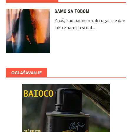
SAMO SA TOBOM
Znaš, kad padne mrak i ugasi se dan
iako znam da si dal...
OGLAŠAVANJE