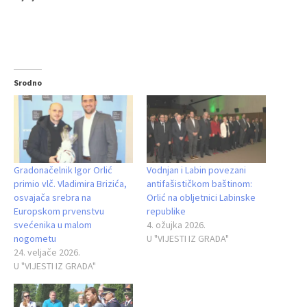
Srodno
Gradonačelnik Igor Orlić
Vodnjan i Labin povezani
primio vlč. Vladimira Brizića,
antifašističkom baštinom:
osvajača srebra na
Orlić na obljetnici Labinske
Europskom prvenstvu
republike
svećenika u malom
4. ožujka 2026.
nogometu
U "VIJESTI IZ GRADA"
24. veljače 2026.
U "VIJESTI IZ GRADA"