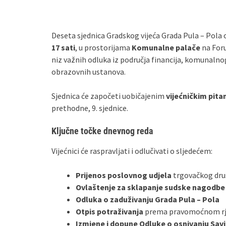
Deseta sjednica Gradskog vijeća Grada Pula – Pola 
17 sati
, u prostorijama
Komunalne palače
na Foru
niz važnih odluka iz područja financija, komunaln
obrazovnih ustanova.
Sjednica će započeti uobičajenim
vijećničkim pita
prethodne, 9. sjednice.
Ključne točke dnevnog reda
Vijećnici će raspravljati i odlučivati o sljedećem:
Prijenos poslovnog udjela
trgovačkog dr
Ovlaštenje za sklapanje sudske nagodbe
Odluka o zaduživanju Grada Pula – Pola
Otpis potraživanja
prema pravomoćnom rješ
Izmjene i dopune Odluke o osnivanju Sav