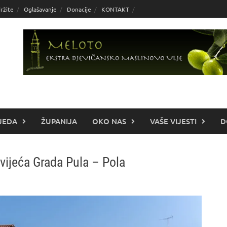
ržite
Oglašavanje
Donacije
KONTAKT
JEDA
ŽUPANIJA
OKO NAS
VAŠE VIJESTI
D
vijeća Grada Pula – Pola