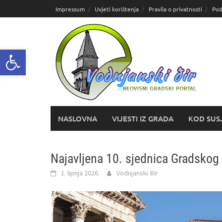
Skoči
Impressum
Uvjeti korištenja
Pravila o privatnosti
Pod
do
sadržaja
Open toolbar
NASLOVNA
VIJESTI IZ GRADA
KOD SUS
Najavljena 10. sjednica Gradskog 
1. lipnja 2026.
Vodnjanski Đir