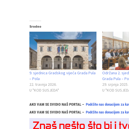
Srodno
9. sjednica Gradskog vijeća Grada Pula
Održana 2. sjed
– Pola
Grada Pula – Po
22. travnja 2026.
29. srpnja 2025.
U "KOD SUSJEDA"
U "KOD SUSJED
AKO VAM SE SVIDIO NAŠ PORTAL –
Podržite nas donacijom za ka
AKO VAM SE SVIDIO NAŠ PORTAL –
Podržite nas donacijom za ka