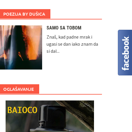
POEZIJA BY DUŠICA
SAMO SA TOBOM
Znaš, kad padne mrak i
ugasi se dan iako znam da
si dal...
OGLAŠAVANJE