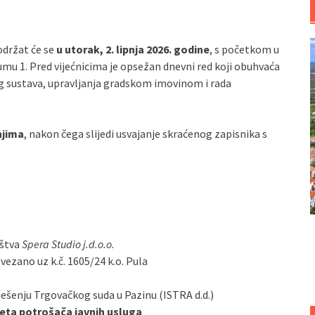
održat će se
u utorak, 2. lipnja 2026. godine
, s početkom u
mu 1. Pred vijećnicima je opsežan dnevni red koji obuhvaća
og sustava, upravljanja gradskom imovinom i rada
njima
, nakon čega slijedi usvajanje skraćenog zapisnika s
uštva
Spera Studio j.d.o.o.
vezano uz k.č. 1605/24 k.o. Pula
enju Trgovačkog suda u Pazinu (ISTRA d.d.)
jeta potrošača javnih usluga