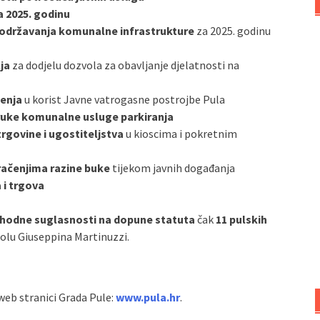
a 2025. godinu
i održavanja komunalne infrastrukture
za 2025. godinu
ja
za dodjelu dozvola za obavljanje djelatnosti na
đenja
u korist Javne vatrogasne postrojbe Pula
ruke komunalne usluge parkiranja
rgovine i ugostiteljstva
u kioscima i pokretnim
račenjima razine buke
tijekom javnih događanja
 i trgova
thodne suglasnosti na dopune statuta
čak
11 pulskih
školu Giuseppina Martinuzzi.
 web stranici Grada Pule:
www.pula.hr
.