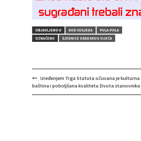
OBJAVLJENO U
KOD SUSJEDA
PULA-POLA
OZNAČENO
SJEDNICE GRADSKOG VIJEĆA
Navigacija
Uređenjem Trga Statuta očuvana je kulturna
objava
baština i poboljšana kvaliteta života stanovnika