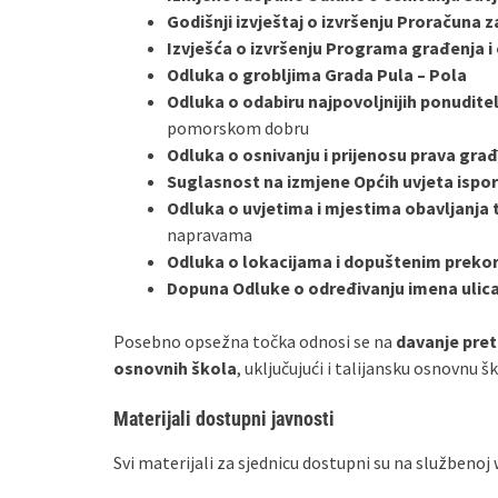
Godišnji izvještaj o izvršenju Proračuna z
Izvješća o izvršenju Programa građenja 
Odluka o grobljima Grada Pula – Pola
Odluka o odabiru najpovoljnijih ponuditel
pomorskom dobru
Odluka o osnivanju i prijenosu prava gra
Suglasnost na izmjene Općih uvjeta ispo
Odluka o uvjetima i mjestima obavljanja t
napravama
Odluka o lokacijama i dopuštenim preko
Dopuna Odluke o određivanju imena ulica
Posebno opsežna točka odnosi se na
davanje pre
osnovnih škola
, uključujući i talijansku osnovnu 
Materijali dostupni javnosti
Svi materijali za sjednicu dostupni su na službenoj