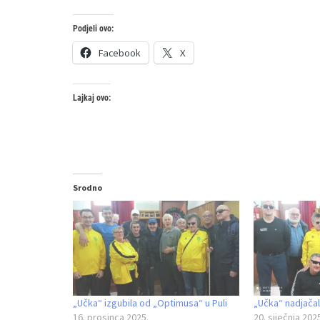
Podjeli ovo:
Facebook
X
Lajkaj ovo:
Srodno
„Učka“ izgubila od „Optimusa“ u Puli
„Učka“ nadjačala
16. prosinca 2025.
20. siječnja 202