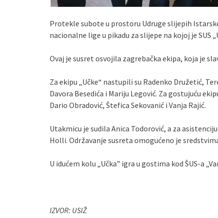
Protekle subote u prostoru Udruge slijepih Istarsk
nacionalne lige u pikadu za slijepe na kojoj je SUS
Ovaj je susret osvojila zagrebačka ekipa, koja je sla
Za ekipu „Učke“ nastupili su Radenko Družetić, Tere
Davora Besedića i Mariju Legović. Za gostujuću ekip
Dario Obradović, Štefica Sekovanić i Vanja Rajić.
Utakmicu je sudila Anica Todorović, a za asistencij
Holli. Održavanje susreta omogućeno je sredstvima
U idućem kolu „Učka” igra u gostima kod ŠUS-a „Va
IZVOR: USIŽ