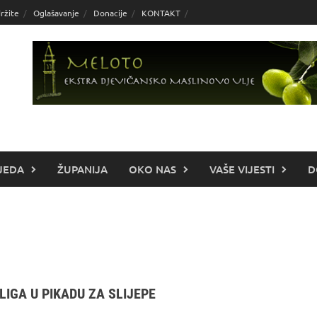
ržite
Oglašavanje
Donacije
KONTAKT
JEDA
ŽUPANIJA
OKO NAS
VAŠE VIJESTI
D
IGA U PIKADU ZA SLIJEPE