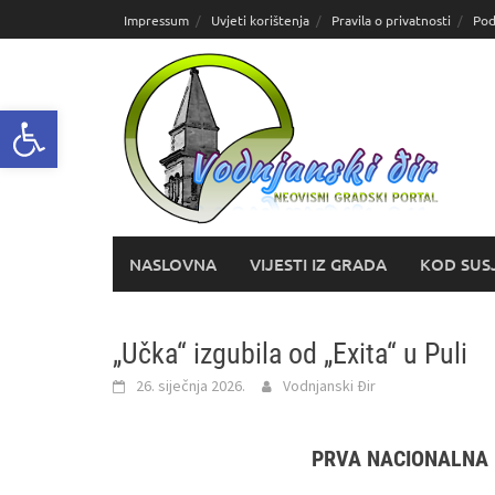
Skoči
Impressum
Uvjeti korištenja
Pravila o privatnosti
Pod
do
sadržaja
Open toolbar
NASLOVNA
VIJESTI IZ GRADA
KOD SUS
„Učka“ izgubila od „Exita“ u Puli
26. siječnja 2026.
Vodnjanski Đir
PRVA NACIONALNA L