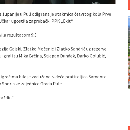
e županije u Puli odigrana je utakmica četvrtog kola Prve
 „Učka“ ugostila zagrebački PPK „Exit“.
vila rezultatom 9:3.
zija Gajski, Zlatko Močenić i Zlatko Sandrić uz rezerve
u igrali su Mika Brčina, Stjepan Đunđek, Darko Golubić,
u igračima bila je zadužena videća pratiteljica Samanta
 Sportske zajednice Grada Pule.
raždin“.