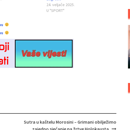
24. veljače 2025.
U "SPORT"
vu
vu
Sutra u kaštelu Morosini – Grimani obilježimo
zajedno sjećanje na žrtve Holokausta