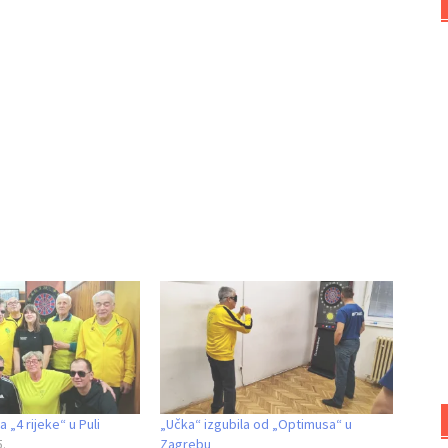
 „4 rijeke“ u Puli
„Učka“ izgubila od „Optimusa“ u
5.
Zagrebu