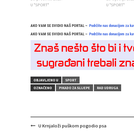
U "SPORT"
U "SPORT"
AKO VAM SE SVIDIO NAŠ PORTAL –
Podržite nas donacijom za ka
AKO VAM SE SVIDIO NAŠ PORTAL –
Podržite nas donacijom za ka
OBJAVLJENO U
SPORT
OZNAČENO
PIKADO ZA SLIJEPE
RAD UDRUGA
Navigacija
U Krnjaloži puškom pogodio psa
objava