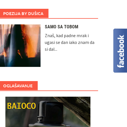
POEZIJA BY DUŠICA
SAMO SA TOBOM
Znaš, kad padne mrak i
ugasi se dan iako znam da
si dal...
OGLAŠAVANJE