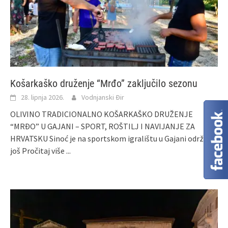
Košarkaško druženje “Mrđo” zaključilo sezonu
28. lipnja 2026.
Vodnjanski Đir
OLIVINO TRADICIONALNO KOŠARKAŠKO DRUŽENJE
“MRĐO” U GAJANI – SPORT, ROŠTILJ I NAVIJANJE ZA
HRVATSKU Sinoć je na sportskom igralištu u Gajani održano
još
Pročitaj više ...