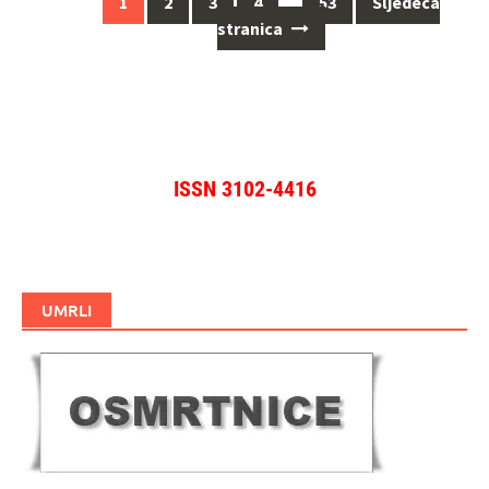
Navigacija
1
2
3
4
…
53
Sljedeća
za
stranica
objave
ISSN 3102-4416
UMRLI