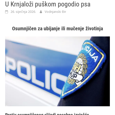
U Krnjaloži puškom pogodio psa
26. siječnja 2026.
Vodnjanski Đir
Osumnjičen za ubijanje ili mučenje životinja
Protiv osumnjičenog slijedi posebno izvješće