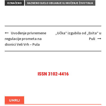
OZNAČENO
KAZNENO DJELO UBIJANJE ILI MUČENJE ŽIVOTINJA
Navigacija
Uvođenje privremene
„Učka“ izgubila od „Exita“ u
objava
regulacije prometa na
Puli
dionici Veli Vrh – Pula
ISSN 3102-4416
UMRLI