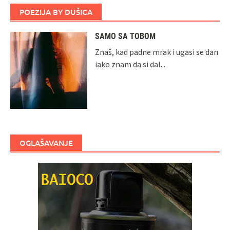
POEZIJA BY DUŠICA
SAMO SA TOBOM
Znaš, kad padne mrak i ugasi se dan
iako znam da si dal...
OGLAŠAVANJE