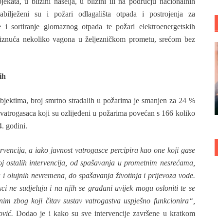
ekata, u blizini naselja, u blizini ili na području nacionalnih
ilježeni su i požari odlagališta otpada i postrojenja za
 i sortiranje glomaznog otpada te požari elektroenergetskih
iskliznuća nekoliko vagona u željezničkom prometu, srećom bez
ih
objektima, broj smrtno stradalih u požarima je smanjen za 24 %
 vatrogasaca koji su ozlijeđeni u požarima povećan s 166 koliko
4. godini.
rvencija, a iako javnost vatrogasce percipira kao one koji gase
oj ostalih intervencija, od spašavanja u prometnim nesrećama,
i olujnih nevremena, do spašavanja životinja i prijevoza vode.
i ne sudjeluju i na njih se građani uvijek mogu osloniti te se
nim zbog koji čitav sustav vatrogastva uspješno funkcionira“,
ović.
Dodao je i kako su sve intervencije završene u kratkom