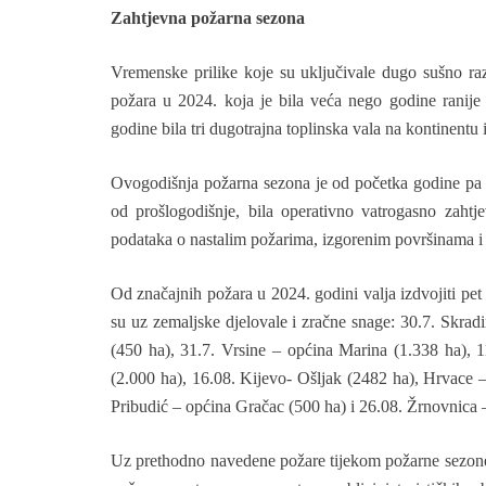
Zahtjevna požarna sezona
Vremenske prilike koje su uključivale dugo sušno raz
požara u 2024. koja je bila veća nego godine ranije
godine bila tri dugotrajna toplinska vala na kontinentu i 
Ovogodišnja požarna sezona je od početka godine pa t
od prošlogodišnje, bila operativno vatrogasno zahtjev
podataka o nastalim požarima, izgorenim površinama i
Od značajnih požara u 2024. godini valja izdvojiti pe
su uz zemaljske djelovale i zračne snage: 30.7. Skra
(450 ha), 31.7. Vrsine – općina Marina (1.338 ha), 
(2.000 ha), 16.08. Kijevo- Ošljak (2482 ha), Hrvace 
Pribudić – općina Gračac (500 ha) i 26.08. Žrnovnica
Uz prethodno navedene požare tijekom požarne sezone z