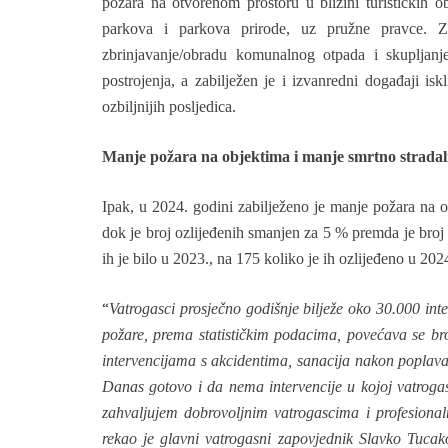
požara na otvorenom prostoru u blizini turističkih obj
parkova i parkova prirode, uz pružne pravce. Zab
zbrinjavanje/obradu komunalnog otpada i skupljanje
postrojenja, a zabilježen je i izvanredni događaji 
ozbiljnijih posljedica.
Manje požara na objektima i manje smrtno stradal
Ipak, u 2024. godini zabilježeno je manje požara na 
dok je broj ozlijeđenih smanjen za 5 % premda je broj
ih je bilo u 2023., na 175 koliko je ih ozlijeđeno u 202
“
Vatrogasci prosječno godišnje bilježe oko 30.000 inte
požare, prema statističkim podacima, povećava se br
intervencijama s akcidentima, sanacija nakon poplava 
Danas gotovo i da nema intervencije u kojoj vatrogasc
zahvaljujem dobrovoljnim vatrogascima i profesional
rekao je glavni vatrogasni zapovjednik Slavko Tucak