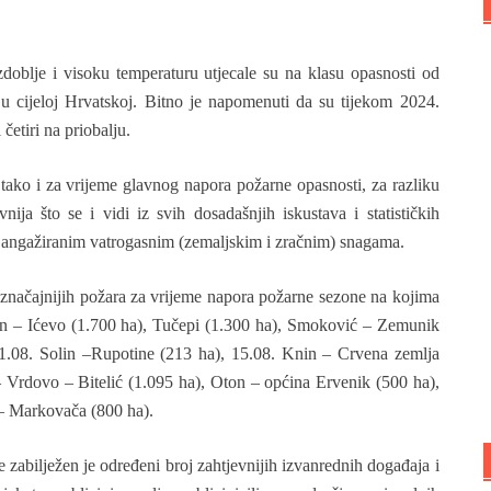
doblje i visoku temperaturu utjecale su na klasu opasnosti od
 u cijeloj Hrvatskoj. Bitno je napomenuti da su tijekom 2024.
četiri na priobalju.
ako i za vrijeme glavnog napora požarne opasnosti, za razliku
nija što se i vidi iz svih dosadašnjih iskustava i statističkih
 angažiranim vatrogasnim (zemaljskim i zračnim) snagama.
t značajnijih požara za vrijeme napora požarne sezone na kojima
din – Ićevo (1.700 ha), Tučepi (1.300 ha), Smoković – Zemunik
11.08. Solin –Rupotine (213 ha), 15.08. Knin – Crvena zemlja
– Vrdovo – Bitelić (1.095 ha), Oton – općina Ervenik (500 ha),
 – Markovača (800 ha).
abilježen je određeni broj zahtjevnijih izvanrednih događaja i