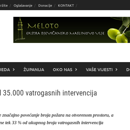
ržite
Oglašavanje
Donacije
KONTAKT
JEDA
ŽUPANIJA
OKO NAS
VAŠE VIJESTI
D
d 35.000 vatrogasnih intervencija
 se značajno povećanje broja požara na otvorenom prostoru, a
čine tek 33 % od ukupnog broja vatrogasnih intervencija