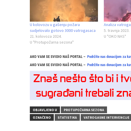
U kolovozu u gašenju požara
Analiza vatroga
sudjelovalo gotovo 3000 vatrogasaca
5. travnja 2023.
21. kolovoza 2024.
U "OKO NAS"
U "Protupožarna sezona"
AKO VAM SE SVIDIO NAŠ PORTAL –
Podržite nas donacijom za ka
AKO VAM SE SVIDIO NAŠ PORTAL –
Podržite nas donacijom za ka
OBJAVLJENO U
PROTUPOŽARNA SEZONA
OZNAČENO
STATISTIKA
VATROGASNE INTERVENCIJE