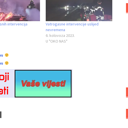
snih intervencija
Vatrogasne intervencije uslijed
nevremena
6. kolovoza 2023.
U "OKO NAS"
vu
vu