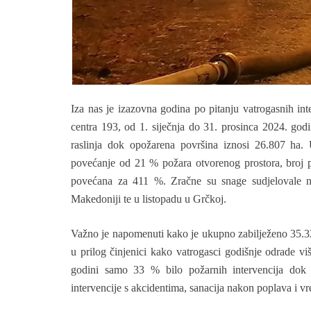
Iza nas je izazovna godina po pitanju vatrogasnih i
centra 193, od 1. siječnja do 31. prosinca 2024. go
raslinja dok opožarena površina iznosi 26.807 ha. 
povećanje od 21 % požara otvorenog prostora, broj 
povećana za 411 %. Zračne su snage sudjelovale n
Makedoniji te u listopadu u Grčkoj.
Važno je napomenuti kako je ukupno zabilježeno 35.326
u prilog činjenici kako vatrogasci godišnje odrade viš
godini samo 33 % bilo požarnih intervencija dok s
intervencije s akcidentima, sanacija nakon poplava i 