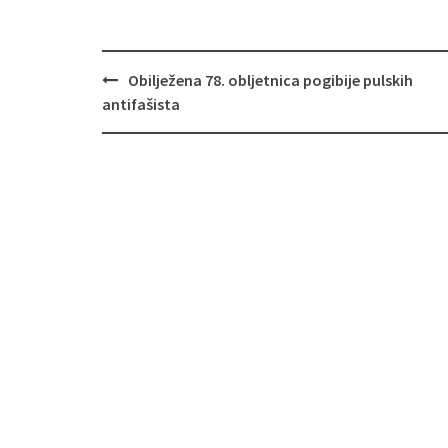
Navigacija
Obilježena 78. obljetnica pogibije pulskih
objava
antifašista