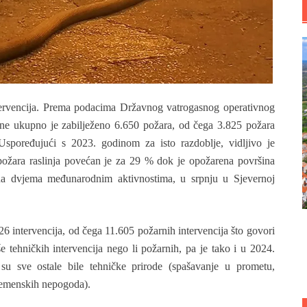
ntervencija. Prema podacima Državnog vatrogasnog operativnog
dine ukupno je zabilježeno 6.650 požara, od čega 3.825 požara
Uspoređujući s 2023. godinom za isto razdoblje, vidljivo je
požara raslinja povećan je za 29 % dok je opožarena površina
a dvjema međunarodnim aktivnostima, u srpnju u Sjevernoj
 intervencija, od čega 11.605 požarnih intervencija što govori
e tehničkih intervencija nego li požarnih, pa je tako i u 2024.
u sve ostale bile tehničke prirode (spašavanje u prometu,
vremenskih nepogoda).