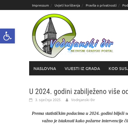
Skoči
Impressum
Uvjeti korištenja
Pravila o privatnosti
Pod
do
sadržaja
Open toolbar
NASLOVNA
VIJESTI IZ GRADA
KOD SUS
U 2024. godini zabilježeno više o
3. siječnja 2025.
Vodnjanski Đir
Prema statističkim podacima u 2024. godini bilježi
važno je istaknuti kako požarne intervencije 