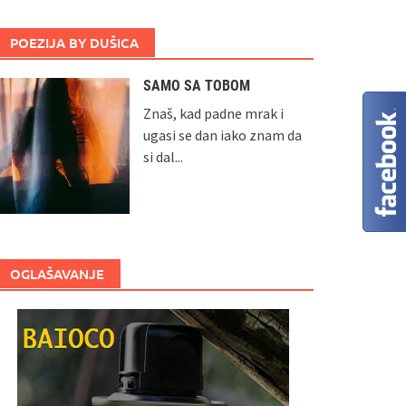
POEZIJA BY DUŠICA
SAMO SA TOBOM
Znaš, kad padne mrak i
ugasi se dan iako znam da
si dal...
OGLAŠAVANJE