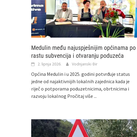
Medulin među najuspješnijim općinama po
rastu subvencija i otvaranju poduzeća
2. lipnja 2026.
Vodnjanski Đir
Općina Medulin i u 2025. godini potvrđuje status
jedne od najaktivnijih lokalnih zajednica kada je
riječ o potporama poduzetnicima, obrtnicima i
razvoju lokalnog
Pročitaj više ...