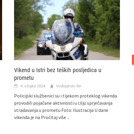
Vikend u Istri bez teških posljedica u
prometu
4. ožujka 2024.
Vodnjanski Đir
Policijski službenici su i tijekom proteklog vikenda
provodili pojačane aktivnosti u cilju sprječavanja
stradavanja u prometu Foto: Ilustracija U dane
vikenda je na
Pročitaj više ...