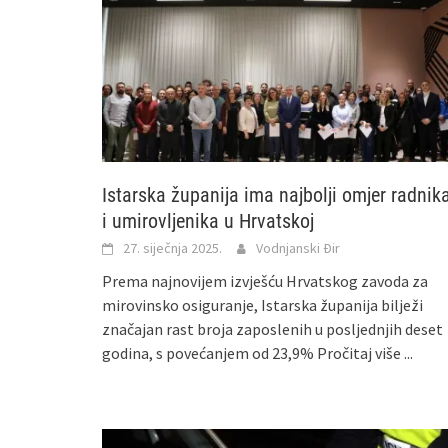
Istarska županija ima najbolji omjer radnik
i umirovljenika u Hrvatskoj
27. siječnja 2025.
Vodnjanski Đir
Prema najnovijem izvješću Hrvatskog zavoda za
mirovinsko osiguranje, Istarska županija bilježi
značajan rast broja zaposlenih u posljednjih deset
godina, s povećanjem od 23,9%
Pročitaj više ...