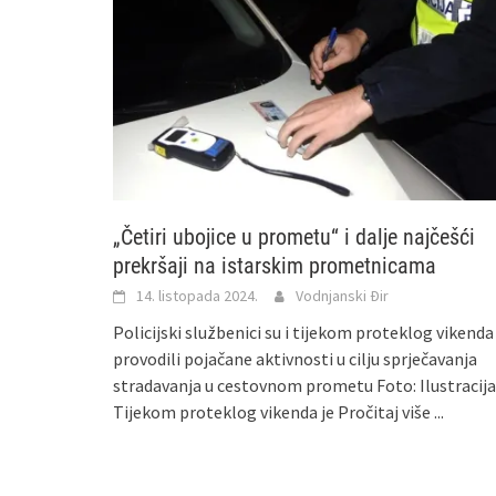
„Četiri ubojice u prometu“ i dalje najčešći
prekršaji na istarskim prometnicama
14. listopada 2024.
Vodnjanski Đir
Policijski službenici su i tijekom proteklog vikenda
provodili pojačane aktivnosti u cilju sprječavanja
stradavanja u cestovnom prometu Foto: Ilustracija
Tijekom proteklog vikenda je
Pročitaj više ...