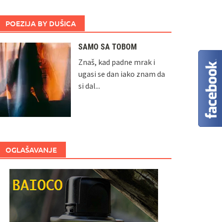
POEZIJA BY DUŠICA
SAMO SA TOBOM
Znaš, kad padne mrak i
ugasi se dan iako znam da
si dal...
OGLAŠAVANJE