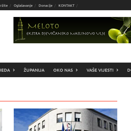
ržite
Oglašavanje
Donacije
KONTAKT
JEDA
ŽUPANIJA
OKO NAS
VAŠE VIJESTI
D