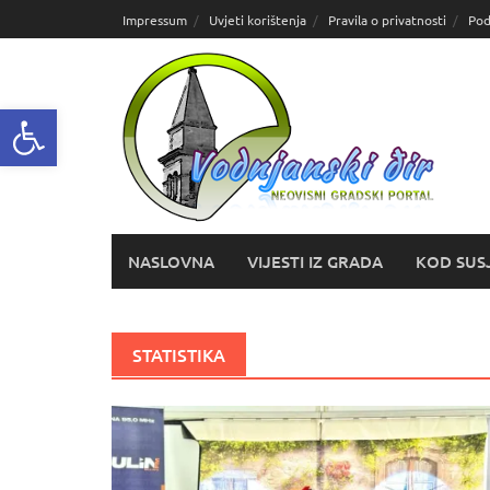
Skoči
Impressum
Uvjeti korištenja
Pravila o privatnosti
Pod
do
sadržaja
Open toolbar
NASLOVNA
VIJESTI IZ GRADA
KOD SUS
STATISTIKA