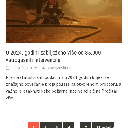
U 2024. godini zabilježeno više od 35.000
vatrogasnih intervencija
3. siječnja 2025.
Vodnjanski Đir
Prema statističkim podacima u 2024. godini bilježi se
značajno povećanje broja požara na otvorenom prostoru, a
važno je istaknuti kako požarne intervencije čine
Pročitaj
više ...
Navigacija
1
2
3
4
…
7
Sljedeća