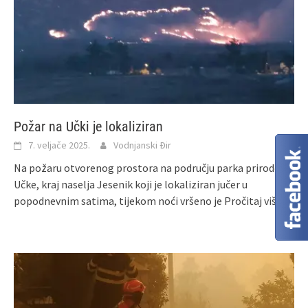
Požar na Učki je lokaliziran
7. veljače 2025.
Vodnjanski Đir
Na požaru otvorenog prostora na području parka prirode
Učke, kraj naselja Jesenik koji je lokaliziran jučer u
popodnevnim satima, tijekom noći vršeno je
Pročitaj više ...