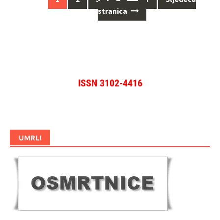
za
stranica
objave
ISSN 3102-4416
UMRLI