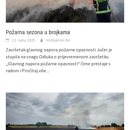
Požarna sezona u brojkama
12. rujna 2025.
Vodnjanski Đir
Završetak glavnog napora požarne opasnosti Jučer je
stupila na snagu Odluka o prijevremenom završetku
„Glavnog napora požarne opasnosti“ čime prestaje s
radom i
Pročitaj više ...