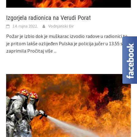
Izgorjela radionica na Verudi Porat
14. rujna 2022.
Vodnjanski Đir
Požar je izbio dok je muškarac izvodio radove u radionici te
je pritom lakše ozlijeđen Pulska je policija jučer u 13.55 sati
zaprimila
Pročitaj više ...