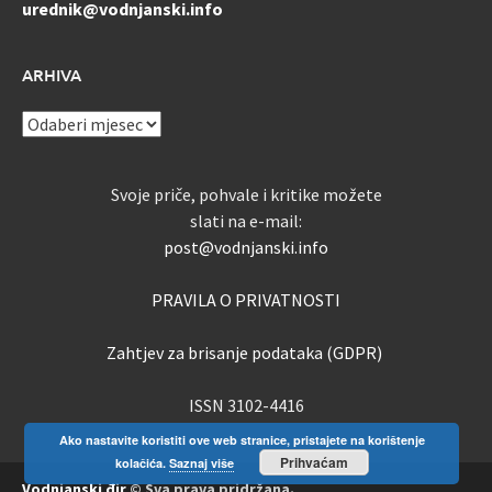
urednik@vodnjanski.info
ARHIVA
ARHIVA
Svoje priče, pohvale i kritike možete
slati na e-mail:
post@vodnjanski.info
PRAVILA O PRIVATNOSTI
Zahtjev za brisanje podataka (GDPR)
ISSN 3102-4416
Ako nastavite koristiti ove web stranice, pristajete na korištenje
Prihvaćam
kolačića.
Saznaj više
Vodnjanski đir
© Sva prava pridržana.