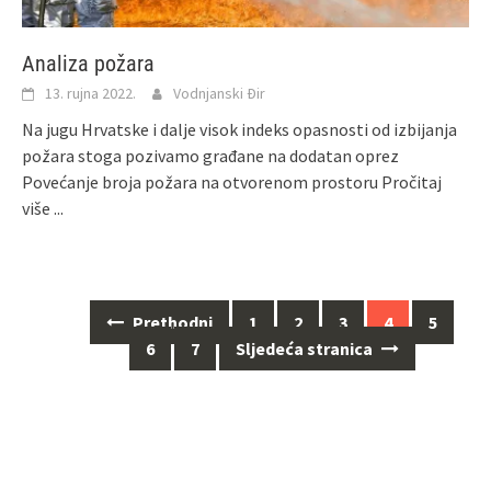
Analiza požara
13. rujna 2022.
Vodnjanski Đir
Na jugu Hrvatske i dalje visok indeks opasnosti od izbijanja
požara stoga pozivamo građane na dodatan oprez
Povećanje broja požara na otvorenom prostoru
Pročitaj
više ...
Navigacija
Prethodni
1
2
3
4
5
za
6
7
Sljedeća stranica
objave