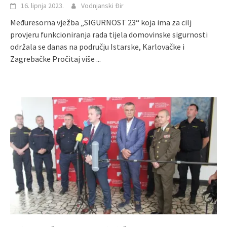
16. lipnja 2023.
Vodnjanski Đir
Međuresorna vježba „SIGURNOST 23“ koja ima za cilj
provjeru funkcioniranja rada tijela domovinske sigurnosti
održala se danas na području Istarske, Karlovačke i
Zagrebačke
Pročitaj više ...