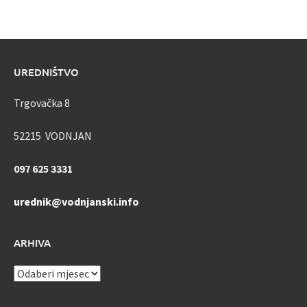
UREDNIŠTVO
Trgovačka 8
52215 VODNJAN
097 625 3331
urednik@vodnjanski.info
ARHIVA
ARHIVA