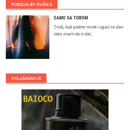
POEZIJA BY DUŠICA
SAMO SA TOBOM
Znaš, kad padne mrak i ugasi se dan
iako znam da si dal...
OGLAŠAVANJE