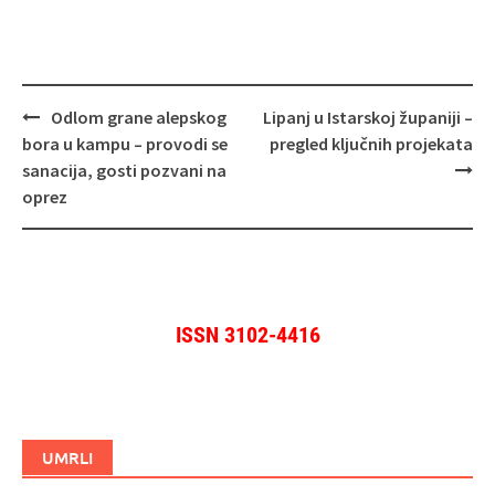
Navigacija
Odlom grane alepskog
Lipanj u Istarskoj županiji –
objava
bora u kampu – provodi se
pregled ključnih projekata
sanacija, gosti pozvani na
oprez
ISSN 3102-4416
UMRLI