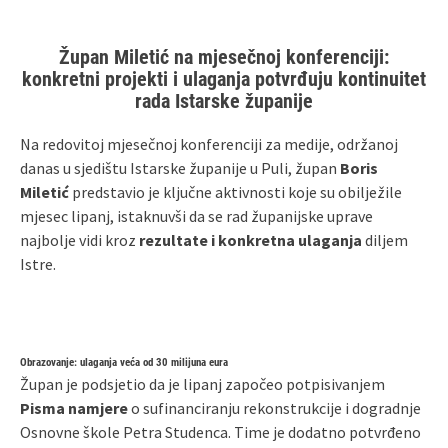
Župan Miletić na mjesečnoj konferenciji:
konkretni projekti i ulaganja potvrđuju kontinuitet
rada Istarske županije
Na redovitoj mjesečnoj konferenciji za medije, održanoj
danas u sjedištu Istarske županije u Puli, župan
Boris
Miletić
predstavio je ključne aktivnosti koje su obilježile
mjesec lipanj, istaknuvši da se rad županijske uprave
najbolje vidi kroz
rezultate i konkretna ulaganja
diljem
Istre.
Obrazovanje: ulaganja veća od 30 milijuna eura
Župan je podsjetio da je lipanj započeo potpisivanjem
Pisma namjere
o sufinanciranju rekonstrukcije i dogradnje
Osnovne škole Petra Studenca. Time je dodatno potvrđeno