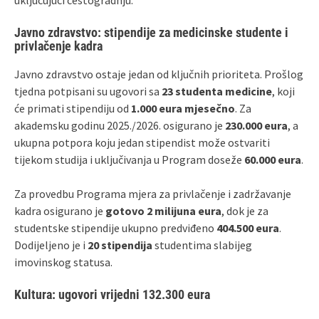
Javno zdravstvo: stipendije za medicinske studente i
privlačenje kadra
Javno zdravstvo ostaje jedan od ključnih prioriteta. Prošlog
tjedna potpisani su ugovori sa
23 studenta medicine
, koji
će primati stipendiju od
1.000 eura mjesečno
. Za
akademsku godinu 2025./2026. osigurano je
230.000 eura
, a
ukupna potpora koju jedan stipendist može ostvariti
tijekom studija i uključivanja u Program doseže
60.000 eura
.
Za provedbu Programa mjera za privlačenje i zadržavanje
kadra osigurano je
gotovo 2 milijuna eura
, dok je za
studentske stipendije ukupno predviđeno
404.500 eura
.
Dodijeljeno je i
20 stipendija
studentima slabijeg
imovinskog statusa.
Kultura: ugovori vrijedni 132.300 eura