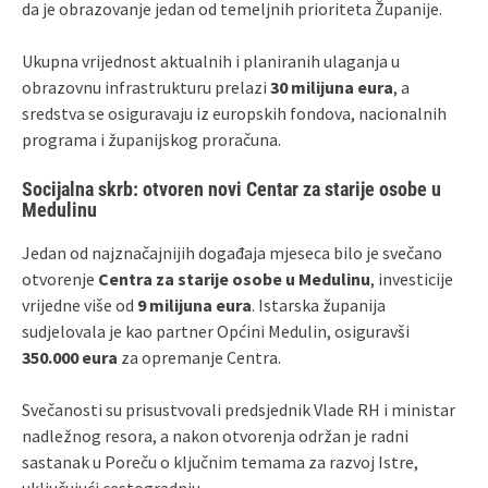
da je obrazovanje jedan od temeljnih prioriteta Županije.
Ukupna vrijednost aktualnih i planiranih ulaganja u
obrazovnu infrastrukturu prelazi
30 milijuna eura
, a
sredstva se osiguravaju iz europskih fondova, nacionalnih
programa i županijskog proračuna.
Socijalna skrb: otvoren novi Centar za starije osobe u
Medulinu
Jedan od najznačajnijih događaja mjeseca bilo je svečano
otvorenje
Centra za starije osobe u Medulinu
, investicije
vrijedne više od
9 milijuna eura
. Istarska županija
sudjelovala je kao partner Općini Medulin, osiguravši
350.000 eura
za opremanje Centra.
Svečanosti su prisustvovali predsjednik Vlade RH i ministar
nadležnog resora, a nakon otvorenja održan je radni
sastanak u Poreču o ključnim temama za razvoj Istre,
uključujući cestogradnju.