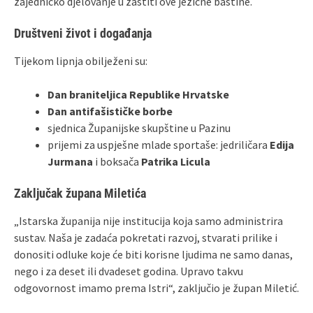
zajedničko djelovanje u zaštiti ove jezične baštine.
Društveni život i događanja
Tijekom lipnja obilježeni su:
Dan braniteljica Republike Hrvatske
Dan antifašističke borbe
sjednica Županijske skupštine u Pazinu
prijemi za uspješne mlade sportaše: jedriličara
Edija
Jurmana
i boksača
Patrika Licula
Zaključak župana Miletića
„Istarska županija nije institucija koja samo administrira
sustav. Naša je zadaća pokretati razvoj, stvarati prilike i
donositi odluke koje će biti korisne ljudima ne samo danas,
nego i za deset ili dvadeset godina. Upravo takvu
odgovornost imamo prema Istri“, zaključio je župan Miletić.