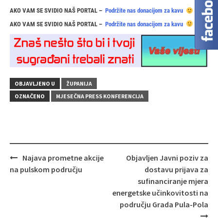
AKO VAM SE SVIDIO NAŠ PORTAL –
Podržite nas donacijom za kavu
AKO VAM SE SVIDIO NAŠ PORTAL –
Podržite nas donacijom za kavu
OBJAVLJENO U
ŽUPANIJA
OZNAČENO
MJESEČNA PRESS KONFERENCIJA
Navigacija
Najava prometne akcije
Objavljen Javni poziv za
objava
na pulskom području
dostavu prijava za
sufinanciranje mjera
energetske učinkovitosti na
području Grada Pula-Pola