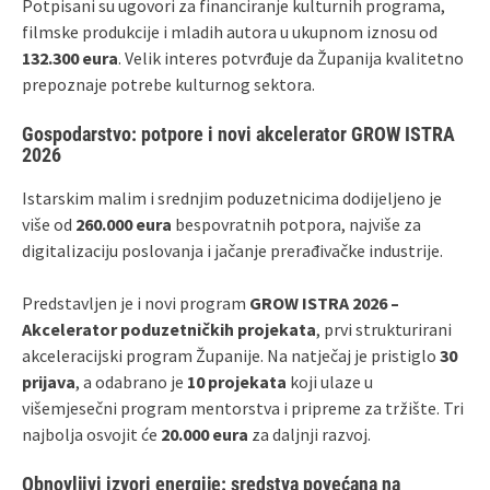
Potpisani su ugovori za financiranje kulturnih programa,
filmske produkcije i mladih autora u ukupnom iznosu od
132.300 eura
. Velik interes potvrđuje da Županija kvalitetno
prepoznaje potrebe kulturnog sektora.
Gospodarstvo: potpore i novi akcelerator GROW ISTRA
2026
Istarskim malim i srednjim poduzetnicima dodijeljeno je
više od
260.000 eura
bespovratnih potpora, najviše za
digitalizaciju poslovanja i jačanje prerađivačke industrije.
Predstavljen je i novi program
GROW ISTRA 2026 –
Akcelerator poduzetničkih projekata
, prvi strukturirani
akceleracijski program Županije. Na natječaj je pristiglo
30
prijava
, a odabrano je
10 projekata
koji ulaze u
višemjesečni program mentorstva i pripreme za tržište. Tri
najbolja osvojit će
20.000 eura
za daljnji razvoj.
Obnovljivi izvori energije: sredstva povećana na