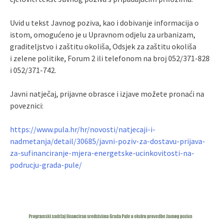
Uvid u tekst Javnog poziva, kao i dobivanje informacija o
istom, omogućeno je u Upravnom odjelu za urbanizam,
graditeljstvo i zaštitu okoliša, Odsjek za zaštitu okoliša
i zelene politike, Forum 2 ili telefonom na broj 052/371-828
i 052/371-742.
Javni natječaj, prijavne obrasce i izjave možete pronaći na
poveznici:
https://www.pula.hr/hr/novosti/natjecaji-i-
nadmetanja/detail/30685/javni-poziv-za-dostavu-prijava-
za-sufinanciranje-mjera-energetske-ucinkovitosti-na-
podrucju-grada-pule/