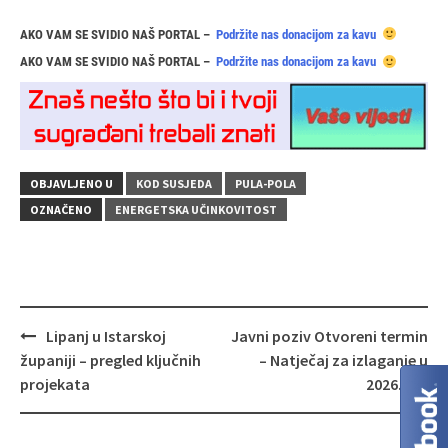
AKO VAM SE SVIDIO NAŠ PORTAL –
Podržite nas donacijom za kavu
AKO VAM SE SVIDIO NAŠ PORTAL –
Podržite nas donacijom za kavu
OBJAVLJENO U
KOD SUSJEDA
PULA-POLA
OZNAČENO
ENERGETSKA UČINKOVITOST
Navigacija
Lipanj u Istarskoj
Javni poziv Otvoreni termin
objava
županiji – pregled ključnih
– Natječaj za izlaganje u
projekata
2026.