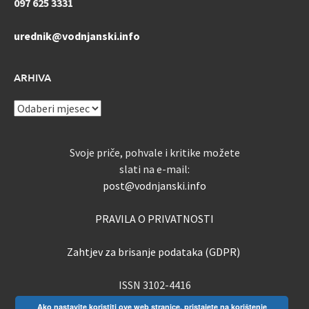
097 625 3331
urednik@vodnjanski.info
ARHIVA
ARHIVA
Svoje priče, pohvale i kritike možete
slati na e-mail:
post@vodnjanski.info
PRAVILA O PRIVATNOSTI
Zahtjev za brisanje podataka (GDPR)
ISSN 3102-4416
Ako nastavite koristiti ove web stranice, pristajete na korištenje