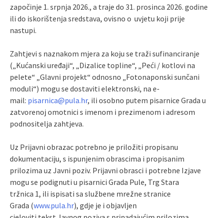
započinje 1. srpnja 2026., a traje do 31. prosinca 2026. godine
ili do iskorištenja sredstava, ovisno o uvjetu koji prije
nastupi.
Zahtjevi s naznakom mjera za koju se traži sufinanciranje
(„Kućanski uređaji“, „Dizalice topline“, „Peći / kotlovi na
pelete“ „Glavni projekt“ odnosno „Fotonaponski sunčani
moduli“) mogu se dostaviti elektronski, na e-
mail:
pisarnica@pula.hr
, ili osobno putem pisarnice Grada u
zatvorenoj omotnici s imenom i prezimenom i adresom
podnositelja zahtjeva.
Uz Prijavni obrazac potrebno je priložiti propisanu
dokumentaciju, s ispunjenim obrascima i propisanim
prilozima uz Javni poziv. Prijavni obrasci i potrebne Izjave
mogu se podignuti u pisarnici Grada Pule, Trg Stara
tržnica 1, ili ispisati sa službene mrežne stranice
Grada (
www.pula.hr
), gdje je i objavljen
cjeloviti tekst Javnog poziva s pripadajućim prilozima.