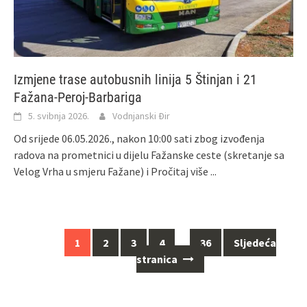
Izmjene trase autobusnih linija 5 Štinjan i 21
Fažana-Peroj-Barbariga
5. svibnja 2026.
Vodnjanski Đir
Od srijede 06.05.2026., nakon 10:00 sati zbog izvođenja
radova na prometnici u dijelu Fažanske ceste (skretanje sa
Velog Vrha u smjeru Fažane) i
Pročitaj više ...
Navigacija
1
2
3
4
…
36
Sljedeća
za
stranica
objave