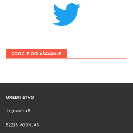
GOOGLE OGLAŠAVANJE
UREDNIŠTVO
Trgovačka 8
52215 VODNJAN