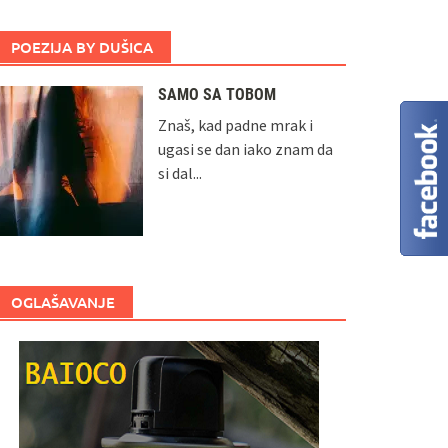
POEZIJA BY DUŠICA
SAMO SA TOBOM
Znaš, kad padne mrak i
ugasi se dan iako znam da
si dal...
OGLAŠAVANJE