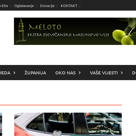
ržite
Oglašavanje
Donacije
KONTAKT
JEDA
ŽUPANIJA
OKO NAS
VAŠE VIJESTI
D