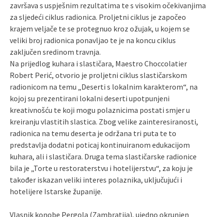
završava s uspješnim rezultatima te s visokim očekivanjima
za sljedeći ciklus radionica. Proljetni ciklus je započeo
krajem veljače te se protegnuo kroz ožujak, u kojem se
veliki broj radionica ponavljao te je na koncu ciklus
zaključen sredinom travnja.
Na prijedlog kuhara i slastičara, Maestro Choccolatier
Robert Perić, otvorio je proljetni ciklus slastičarskom
radionicom na temu „Deserti s lokalnim karakterom“, na
kojoj su prezentirani lokalni deserti upotpunjeni
kreativnošću te koji mogu polaznicima postati smjer u
kreiranju vlastitih slastica. Zbog velike zainteresiranosti,
radionica na temu deserta je održana tri puta te to
predstavlja dodatni poticaj kontinuiranom edukacijom
kuhara, ali i slastičara. Druga tema slastičarske radionice
bila je „Torte u restoraterstvu i hotelijerstvu“, za koju je
također iskazan veliki interes polaznika, uključujući i
hotelijere Istarske županije.
Vlasnik konobe Pergola (Zambratija), ujedno okrunjen