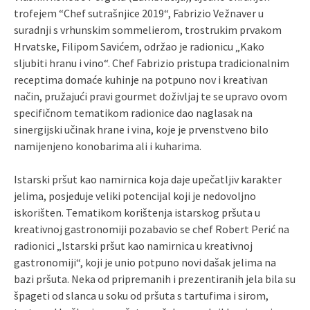
trofejem “Chef sutrašnjice 2019“, Fabrizio Vežnaver u
suradnji s vrhunskim sommelierom, trostrukim prvakom
Hrvatske, Filipom Savićem, održao je radionicu „Kako
sljubiti hranu i vino“. Chef Fabrizio pristupa tradicionalnim
receptima domaće kuhinje na potpuno nov i kreativan
način, pružajući pravi gourmet doživljaj te se upravo ovom
specifičnom tematikom radionice dao naglasak na
sinergijski učinak hrane i vina, koje je prvenstveno bilo
namijenjeno konobarima ali i kuharima.
Istarski pršut kao namirnica koja daje upečatljiv karakter
jelima, posjeduje veliki potencijal koji je nedovoljno
iskorišten. Tematikom korištenja istarskog pršuta u
kreativnoj gastronomiji pozabavio se chef Robert Perić na
radionici „Istarski pršut kao namirnica u kreativnoj
gastronomiji“, koji je unio potpuno novi dašak jelima na
bazi pršuta. Neka od pripremanih i prezentiranih jela bila su
špageti od slanca u soku od pršuta s tartufima i sirom,