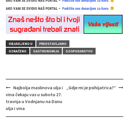
AKO VAM SE SVIDIO NAŠ PORTAL –
Podržite nas donacijom za kavu
AKO VAM SE SVIDIO NAŠ PORTAL –
Podržite nas donacijom za kavu
OBJAVLJENO U
PREDSTAVLJAMO
OZNAČENO
GASTRONOMIJA
GOSPODARSTVO
Navigacija
Najbolja maslinova ulja i
„Gdje mi je psihijatrica?“
objava
vina čekaju vas u subotu 27.
travnja u Vodnjanu na Danu
ulja i vina