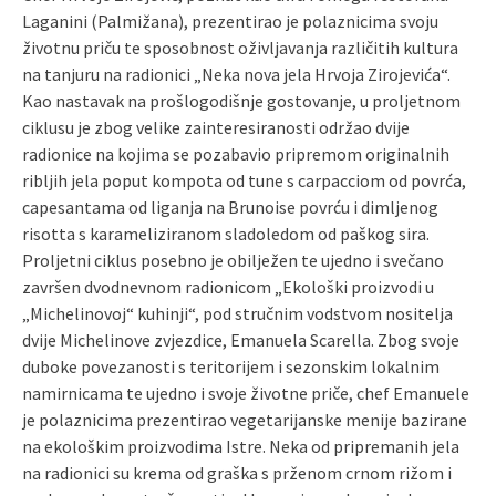
Laganini (Palmižana), prezentirao je polaznicima svoju
životnu priču te sposobnost oživljavanja različitih kultura
na tanjuru na radionici „Neka nova jela Hrvoja Zirojevića“.
Kao nastavak na prošlogodišnje gostovanje, u proljetnom
ciklusu je zbog velike zainteresiranosti održao dvije
radionice na kojima se pozabavio pripremom originalnih
ribljih jela poput kompota od tune s carpacciom od povrća,
capesantama od liganja na Brunoise povrću i dimljenog
risotta s karameliziranom sladoledom od paškog sira.
Proljetni ciklus posebno je obilježen te ujedno i svečano
završen dvodnevnom radionicom „Ekološki proizvodi u
„Michelinovoj“ kuhinji“, pod stručnim vodstvom nositelja
dvije Michelinove zvjezdice, Emanuela Scarella. Zbog svoje
duboke povezanosti s teritorijem i sezonskim lokalnim
namirnicama te ujedno i svoje životne priče, chef Emanuele
je polaznicima prezentirao vegetarijanske menije bazirane
na ekološkim proizvodima Istre. Neka od pripremanih jela
na radionici su krema od graška s prženom crnom rižom i