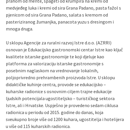
prahom od mente, špageti od krumpira na kremi od
medvjeđeg luka i kremi od sira Grana Padano, pasta fažol s
pjenicom od sira Grana Padano, salata s kremom od
pasteriziranog žumanjka, panacota yuzu s dresingom i
mnoga druga.
U sklopu Agencije za ruralni razvoj Istre d.o.o. (AZRRI)
osnovan je Edukacijsko gastronomski centar Istre kao ključ
kvalitete istarske gastronomije te koji djeluje kao
platforma za valorizaciju istarske gastronomije s
posebnim naglaskom na vrednovanje lokalnih,
poljoprivredno prehrambenih proizvoda Istre. U sklopu
didaktičke kuhinje centra, provode se edukacijsko –
kuharske radionice s osnovnim ciljem trajne edukacije
ljudskih potencijala ugostiteljsko – turističkog sektora
Istre, ali i Hrvatske. Uspješno je provedeno sedam ciklusa
radionica u periodu od 2015. godine do danas, koja
sveukupno broje više od 1200 kuhara, ugostitelja i hotelijera
u više od 115 kuharskih radionica.