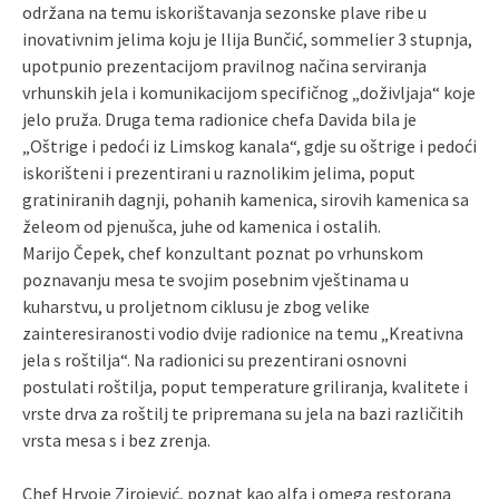
održana na temu iskorištavanja sezonske plave ribe u
inovativnim jelima koju je Ilija Bunčić, sommelier 3 stupnja,
upotpunio prezentacijom pravilnog načina serviranja
vrhunskih jela i komunikacijom specifičnog „doživljaja“ koje
jelo pruža. Druga tema radionice chefa Davida bila je
„Oštrige i pedoći iz Limskog kanala“, gdje su oštrige i pedoći
iskorišteni i prezentirani u raznolikim jelima, poput
gratiniranih dagnji, pohanih kamenica, sirovih kamenica sa
želeom od pjenušca, juhe od kamenica i ostalih.
Marijo Čepek, chef konzultant poznat po vrhunskom
poznavanju mesa te svojim posebnim vještinama u
kuharstvu, u proljetnom ciklusu je zbog velike
zainteresiranosti vodio dvije radionice na temu „Kreativna
jela s roštilja“. Na radionici su prezentirani osnovni
postulati roštilja, poput temperature griliranja, kvalitete i
vrste drva za roštilj te pripremana su jela na bazi različitih
vrsta mesa s i bez zrenja.
Chef Hrvoje Zirojević, poznat kao alfa i omega restorana