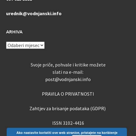
urednik@vodnjanski.info
ARHIVA
ARHIVA
Svoje priče, pohvale i kritike možete
slati na e-mail:
post@vodnjanski.info
PRAVILA O PRIVATNOSTI
Zahtjev za brisanje podataka (GDPR)
ISSN 3102-4416
Ako nastavite koristiti ove web stranice, pristajete na korištenje