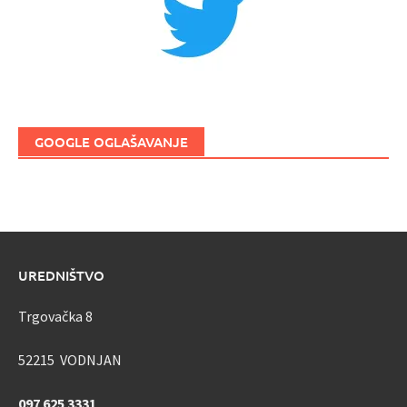
GOOGLE OGLAŠAVANJE
UREDNIŠTVO
Trgovačka 8
52215 VODNJAN
097 625 3331