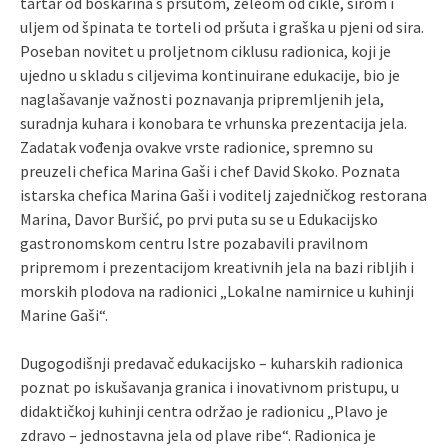
tartar od boškarina s pršutom, želeom od cikle, sirom i
uljem od špinata te torteli od pršuta i graška u pjeni od sira.
Poseban novitet u proljetnom ciklusu radionica, koji je
ujedno u skladu s ciljevima kontinuirane edukacije, bio je
naglašavanje važnosti poznavanja pripremljenih jela,
suradnja kuhara i konobara te vrhunska prezentacija jela.
Zadatak vođenja ovakve vrste radionice, spremno su
preuzeli chefica Marina Gaši i chef David Skoko. Poznata
istarska chefica Marina Gaši i voditelj zajedničkog restorana
Marina, Davor Buršić, po prvi puta su se u Edukacijsko
gastronomskom centru Istre pozabavili pravilnom
pripremom i prezentacijom kreativnih jela na bazi ribljih i
morskih plodova na radionici „Lokalne namirnice u kuhinji
Marine Gaši“.
Dugogodišnji predavač edukacijsko – kuharskih radionica
poznat po iskušavanja granica i inovativnom pristupu, u
didaktičkoj kuhinji centra održao je radionicu „Plavo je
zdravo – jednostavna jela od plave ribe“. Radionica je