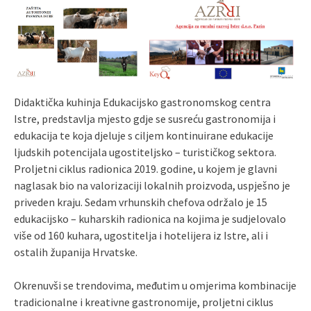
Didaktička kuhinja Edukacijsko gastronomskog centra
Istre, predstavlja mjesto gdje se susreću gastronomija i
edukacija te koja djeluje s ciljem kontinuirane edukacije
ljudskih potencijala ugostiteljsko – turističkog sektora.
Proljetni ciklus radionica 2019. godine, u kojem je glavni
naglasak bio na valorizaciji lokalnih proizvoda, uspješno je
priveden kraju. Sedam vrhunskih chefova održalo je 15
edukacijsko – kuharskih radionica na kojima je sudjelovalo
više od 160 kuhara, ugostitelja i hotelijera iz Istre, ali i
ostalih županija Hrvatske.
Okrenuvši se trendovima, međutim u omjerima kombinacije
tradicionalne i kreativne gastronomije, proljetni ciklus