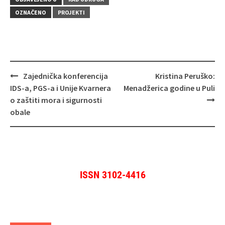
OZNAČENO
PROJEKTI
Navigacija
Zajednička konferencija
Kristina Peruško:
objava
IDS-a, PGS-a i Unije Kvarnera
Menadžerica godine u Puli
o zaštiti mora i sigurnosti
obale
ISSN 3102-4416