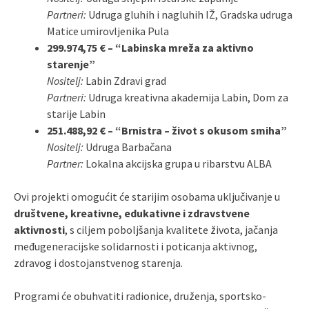
Partneri:
Udruga gluhih i nagluhih IŽ, Gradska udruga
Matice umirovljenika Pula
299.974,75 € – “Labinska mreža za aktivno
starenje”
Nositelj:
Labin Zdravi grad
Partneri:
Udruga kreativna akademija Labin, Dom za
starije Labin
251.488,92 € – “Brnistra – život s okusom smiha”
Nositelj:
Udruga Barbačana
Partner:
Lokalna akcijska grupa u ribarstvu ALBA
Ovi projekti omogućit će starijim osobama uključivanje u
društvene, kreativne, edukativne i zdravstvene
aktivnosti
, s ciljem poboljšanja kvalitete života, jačanja
međugeneracijske solidarnosti i poticanja aktivnog,
zdravog i dostojanstvenog starenja.
Programi će obuhvatiti radionice, druženja, sportsko-