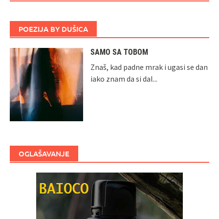
POEZIJA BY DUŠICA
SAMO SA TOBOM
Znaš, kad padne mrak i ugasi se dan
iako znam da si dal...
OGLAŠAVANJE