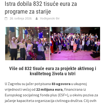
Istra dobila 832 tisuće eura za
programe za starije
26. svibnja 2026.
Vodnjanski Đir
Više od 832 tisuće eura za projekte aktivnog i
kvalitetnog života u Istri
U Zagrebu su jučer potpisana
83 ugovora
u ukupnoj
vrijednosti većoj od
22 milijuna eura
, financirana iz
Europskog socijalnog fonda plus (ESF+), u okviru poziva za
jačanje kapaciteta organizacija civilnoga društva. Cilj ovih