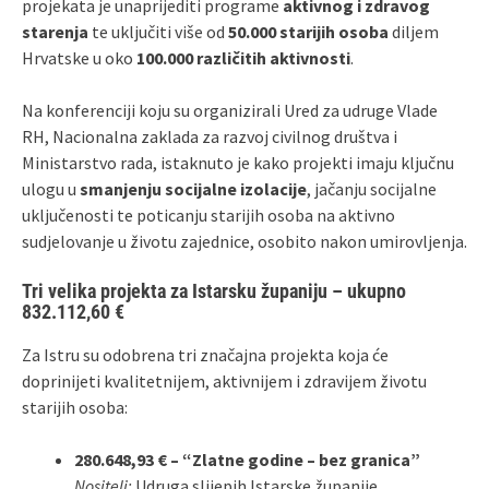
projekata je unaprijediti programe
aktivnog i zdravog
starenja
te uključiti više od
50.000 starijih osoba
diljem
Hrvatske u oko
100.000 različitih aktivnosti
.
Na konferenciji koju su organizirali Ured za udruge Vlade
RH, Nacionalna zaklada za razvoj civilnog društva i
Ministarstvo rada, istaknuto je kako projekti imaju ključnu
ulogu u
smanjenju socijalne izolacije
, jačanju socijalne
uključenosti te poticanju starijih osoba na aktivno
sudjelovanje u životu zajednice, osobito nakon umirovljenja.
Tri velika projekta za Istarsku županiju – ukupno
832.112,60 €
Za Istru su odobrena tri značajna projekta koja će
doprinijeti kvalitetnijem, aktivnijem i zdravijem životu
starijih osoba:
280.648,93 € – “Zlatne godine – bez granica”
Nositelj:
Udruga slijepih Istarske županije