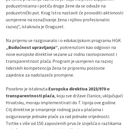
poduzetnicama i potiču druge žene da se odvaže na
poduzetnički put. Krug Istra nastavit će provoditi aktivnosti
usmjerene na osnaživanje žena i njihov profesionalni
razvoj“, istaknula je Draguzet.
Na prijemu se razgovaralo i o edukacijskom programu HGK
„Budućnost upravljanja“
, pokrenutom kao odgovor na
nove europske direktive vezane uz rodnu ravnopravnost i
transparentnost plaća. Program je usmjeren na razvoj
liderskih kompetencija žena te pripremu poslovne
zajednice za nadolazeće promjene.
Posebno je istaknuta
Europska direktiva 2023/970 o
transparentnosti plaća
, koju sve države članice, uključujući
Hrvatsku, moraju implementirati do 7. lipnja ove godine.
Cilj direktive je smanjenje rodnog jaza u plaćama i
osiguravanje jednake plaće za rad jednake vrijednosti.
Tvrtke s više od 150 zaposlenih prva će izvješća o razlikama