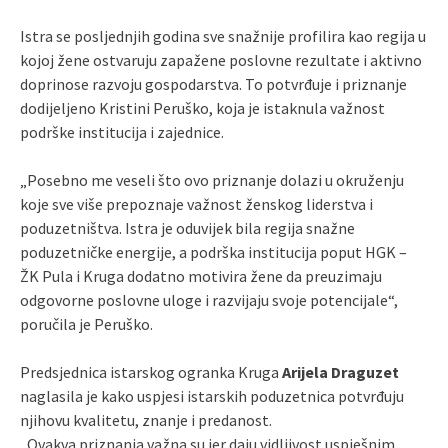
Istra se posljednjih godina sve snažnije profilira kao regija u
kojoj žene ostvaruju zapažene poslovne rezultate i aktivno
doprinose razvoju gospodarstva. To potvrđuje i priznanje
dodijeljeno Kristini Peruško, koja je istaknula važnost
podrške institucija i zajednice.
„Posebno me veseli što ovo priznanje dolazi u okruženju
koje sve više prepoznaje važnost ženskog liderstva i
poduzetništva. Istra je oduvijek bila regija snažne
poduzetničke energije, a podrška institucija poput HGK –
ŽK Pula i Kruga dodatno motivira žene da preuzimaju
odgovorne poslovne uloge i razvijaju svoje potencijale“,
poručila je Peruško.
Predsjednica istarskog ogranka Kruga
Arijela Draguzet
naglasila je kako uspjesi istarskih poduzetnica potvrđuju
njihovu kvalitetu, znanje i predanost.
„Ovakva priznanja važna su jer daju vidljivost uspješnim