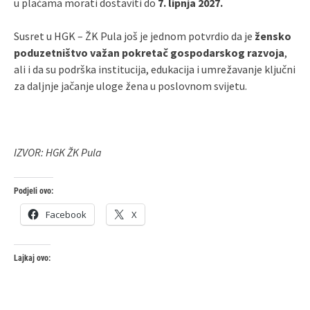
u plaćama morati dostaviti do
7. lipnja 2027.
Susret u HGK – ŽK Pula još je jednom potvrdio da je
žensko
poduzetništvo važan pokretač gospodarskog razvoja
,
ali i da su podrška institucija, edukacija i umrežavanje ključni
za daljnje jačanje uloge žena u poslovnom svijetu.
IZVOR: HGK ŽK Pula
Podjeli ovo:
Facebook
X
Lajkaj ovo: