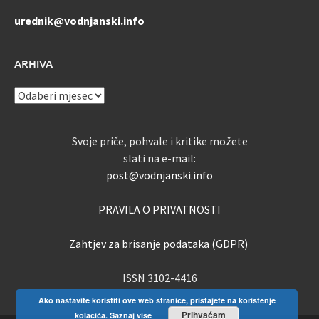
urednik@vodnjanski.info
ARHIVA
ARHIVA
Svoje priče, pohvale i kritike možete
slati na e-mail:
post@vodnjanski.info
PRAVILA O PRIVATNOSTI
Zahtjev za brisanje podataka (GDPR)
ISSN 3102-4416
Ako nastavite koristiti ove web stranice, pristajete na korištenje
Prihvaćam
kolačića.
Saznaj više