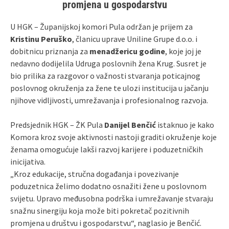
promjena u gospodarstvu
U HGK – Županijskoj komori Pula održan je prijem za
Kristinu Peruško
, članicu uprave Uniline Grupe d.o.o. i
dobitnicu priznanja za
menadžericu godine
, koje joj je
nedavno dodijelila Udruga poslovnih žena Krug. Susret je
bio prilika za razgovor o važnosti stvaranja poticajnog
poslovnog okruženja za žene te ulozi institucija u jačanju
njihove vidljivosti, umrežavanja i profesionalnog razvoja.
Predsjednik HGK – ŽK Pula
Danijel Benčić
istaknuo je kako
Komora kroz svoje aktivnosti nastoji graditi okruženje koje
ženama omogućuje lakši razvoj karijere i poduzetničkih
inicijativa.
„Kroz edukacije, stručna događanja i povezivanje
poduzetnica želimo dodatno osnažiti žene u poslovnom
svijetu. Upravo međusobna podrška i umrežavanje stvaraju
snažnu sinergiju koja može biti pokretač pozitivnih
promjena u društvu i gospodarstvu“, naglasio je Benčić.