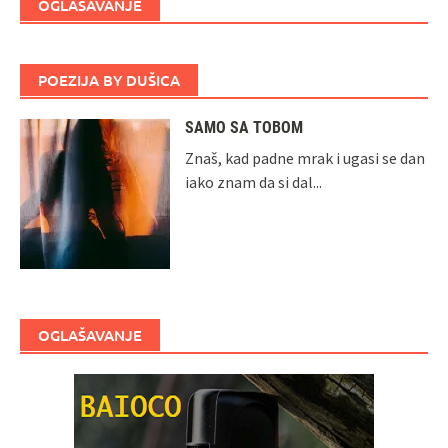
OGLAŠAVANJE
POEZIJA BY DUŠICA
SAMO SA TOBOM
Znaš, kad padne mrak i ugasi se dan
iako znam da si dal...
OGLAŠAVANJE