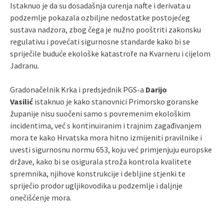
Istaknuo je da su dosadašnja curenja nafte i derivata u
podzemlje pokazala ozbiljne nedostatke postojećeg
sustava nadzora, zbog čega je nužno pooštriti zakonsku
regulativu i povećati sigurnosne standarde kako bi se
spriječile buduće ekološke katastrofe na Kvarneru i cijelom
Jadranu.
Gradonačelnik Krka i predsjednik PGS-a
Darijo
Vasilić
istaknuo je kako stanovnici Primorsko goranske
županije nisu suočeni samo s povremenim ekološkim
incidentima, već s kontinuiranim i trajnim zagađivanjem
mora te kako Hrvatska mora hitno izmijeniti pravilnike i
uvesti sigurnosnu normu 653, koju već primjenjuju europske
države, kako bi se osigurala stroža kontrola kvalitete
spremnika, njihove konstrukcije i debljine stjenki te
spriječio prodor ugljikovodika u podzemlje i daljnje
onečišćenje mora.