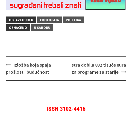
OBJAVLJENO U
EKOLOGIJA
POLITIKA
OZNAČENO
U SABORU
Navigacija
Izložba koja spaja
Istra dobila 832 tisuće eura
objava
prošlost i budućnost
za programe za starije
ISSN 3102-4416