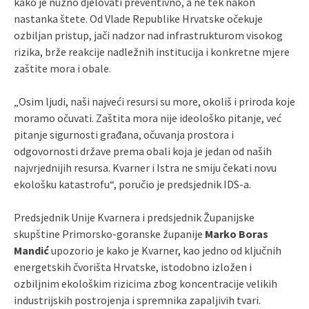
kako je nužno djelovati preventivno, a ne tek nakon
nastanka štete. Od Vlade Republike Hrvatske očekuje
ozbiljan pristup, jači nadzor nad infrastrukturom visokog
rizika, brže reakcije nadležnih institucija i konkretne mjere
zaštite mora i obale.
„Osim ljudi, naši najveći resursi su more, okoliš i priroda koje
moramo očuvati. Zaštita mora nije ideološko pitanje, već
pitanje sigurnosti građana, očuvanja prostora i
odgovornosti države prema obali koja je jedan od naših
najvrjednijih resursa. Kvarner i Istra ne smiju čekati novu
ekološku katastrofu“, poručio je predsjednik IDS-a.
Predsjednik Unije Kvarnera i predsjednik Županijske
skupštine Primorsko-goranske županije
Marko Boras
Mandić
upozorio je kako je Kvarner, kao jedno od ključnih
energetskih čvorišta Hrvatske, istodobno izložen i
ozbiljnim ekološkim rizicima zbog koncentracije velikih
industrijskih postrojenja i spremnika zapaljivih tvari.