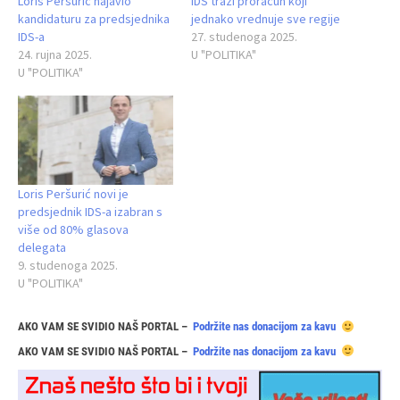
Loris Peršurić najavio
IDS traži proračun koji
kandidaturu za predsjednika
jednako vrednuje sve regije
IDS-a
27. studenoga 2025.
24. rujna 2025.
U "POLITIKA"
U "POLITIKA"
Loris Peršurić novi je
predsjednik IDS-a izabran s
više od 80% glasova
delegata
9. studenoga 2025.
U "POLITIKA"
AKO VAM SE SVIDIO NAŠ PORTAL –
Podržite nas donacijom za kavu
AKO VAM SE SVIDIO NAŠ PORTAL –
Podržite nas donacijom za kavu