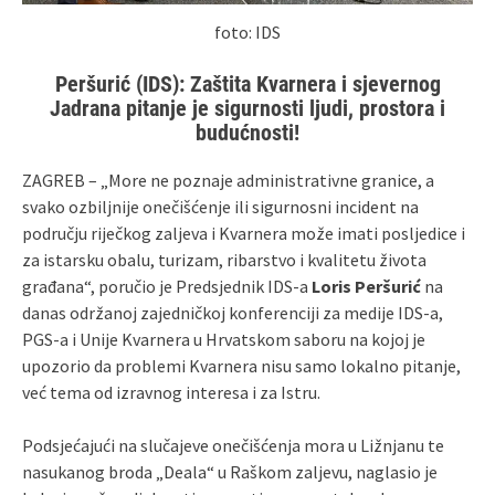
foto: IDS
Peršurić (IDS): Zaštita Kvarnera i sjevernog
Jadrana pitanje je sigurnosti ljudi, prostora i
budućnosti!
ZAGREB – „More ne poznaje administrativne granice, a
svako ozbiljnije onečišćenje ili sigurnosni incident na
području riječkog zaljeva i Kvarnera može imati posljedice i
za istarsku obalu, turizam, ribarstvo i kvalitetu života
građana“, poručio je Predsjednik IDS-a
Loris Peršurić
na
danas održanoj zajedničkoj konferenciji za medije IDS-a,
PGS-a i Unije Kvarnera u Hrvatskom saboru na kojoj je
upozorio da problemi Kvarnera nisu samo lokalno pitanje,
već tema od izravnog interesa i za Istru.
Podsjećajući na slučajeve onečišćenja mora u Ližnjanu te
nasukanog broda „Deala“ u Raškom zaljevu, naglasio je