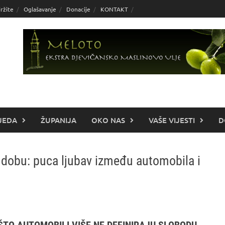
ržite
Oglašavanje
Donacije
KONTAKT
JEDA
ŽUPANIJA
OKO NAS
VAŠE VIJESTI
D
m dobu: puca ljubav između automobila i