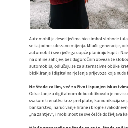
Automobil je desetljećima bio simbol slobode i ula
se taj odnos ubrzano mijenja. Mlađe generacije, odr
automobil i sve rjeđe ga uopće planiraju kupiti. Navi
na online zahtjev, bez dugoročnih obveza te slobod
automobila, odlučuju se za alternativne oblike kret
bicikliranje i digitalna rješenja prijevoza koja nude
Ne štede za lim, već za život ispunjen iskustvim
Odrastanje u digitalnom dobu oblikovalo je novi sust
svakom trenutku kroz pretplate, komunikacija se pr
bankarstvo, naručivanje hrane i brojne svakodnevn
„na zahtjev“, i mobilnost se sve češće doživljava ka
Mlađe generacije ne štede za auto, štede za živ