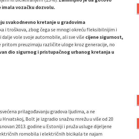
je imala vozačku dozvolu.
ikuju svakodnevno kretanje u gradovima
a i troškova, zbog čega se mnogi okreću fleksibilnijim i
i dalje vole svoje automobile, ali sve više
cijene sigurnost,
je pritom preuzimaju različite uloge kroz generacije, no
van dio sigurnog i pristupačnog urbanog kretanja u
svećena prilagođavanju gradova ljudima, a ne
Hrvatskoj, Bolt je izgradio snažnu mrežu u više od 20
osnovan 2013. godine u Estoniji i pruža usluge dijeljene
ektričnih romobila i električnih bicikala te najam