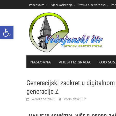
Skoči
Impressum
Uvjeti korištenja
Pravila o privatnosti
Pod
do
sadržaja
Open toolbar
NASLOVNA
VIJESTI IZ GRADA
KOD SUS
Generacijski zaokret u digitalno
generacije Z
4. veljače 2026.
Vodnjanski Đir