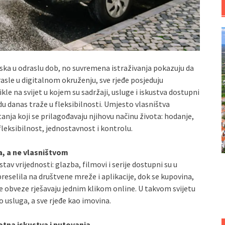
ska u odraslu dob, no suvremena istraživanja pokazuju da
asle u digitalnom okruženju, sve rjeđe posjeduju
kle na svijet u kojem su sadržaji, usluge i iskustva dostupni
u danas traže u fleksibilnosti. Umjesto vlasništva
anja koji se prilagođavaju njihovu načinu života: hodanje,
 fleksibilnost, jednostavnost i kontrolu.
a, a ne vlasništvom
av vrijednosti: glazba, filmovi i serije dostupni su u
eselila na društvene mreže i aplikacije, dok se kupovina,
e obveze rješavaju jednim klikom online. U takvom svijetu
o usluga, a sve rjeđe kao imovina.
otna iskustva i putovanja