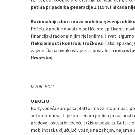
petina pripadnika generacije Z (19 %) nikada ni
Racionalniji izbori i nova mobilna rješenja obl
Početak godine dodatno potiče preispitivanje navik
financijski racionalnijim rješenjima. Hrvati sigurno 
fleksibilnost i kontrolu troškova
. Taksi aplikaci
zajednički nazivnik ostaje isti: postale su
neizosta
Hrvatskoj
.
IZVOR: BOLT
O BOLTU:
Bolt, vodeća europska platforma za mobilnost, po
automobilima. Tijekom sedam godina prisutnosti u 
gradova i ostvario vodeću tržišnu poziciju. Bolt je 
mobilnosti, uključujući vožnje na zahtjev, najam el