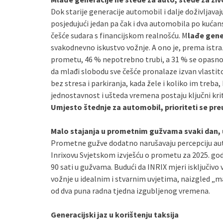
Dok starije generacije automobil i dalje doživljava
posjedujući jedan pa čak i dva automobila po kuć
češće sudara s financijskom realnošću. M
lađe gene
svakodnevno iskustvo vožnje. A ono je, prema istra
prometu, 46 % nepotrebno trubi, a 31 % se opasno 
da mlađi slobodu sve češće pronalaze izvan vlastit
bez stresa i parkiranja, kada žele i koliko im treba
jednostavnost i ušteda vremena postaju ključni krit
Umjesto štednje za automobil, prioriteti se pre
Malo stajanja u prometnim gužvama svaki dan, 
Prometne gužve dodatno narušavaju percepciju au
Inrixovu Svjetskom izvješću o prometu za 2025. go
90 sati u gužvama. Budući da INRIX mjeri isključiv
vožnje u idealnim i stvarnim uvjetima, naizgled „m
od dva puna radna tjedna izgubljenog vremena.
Generacijski jaz u korištenju taksija