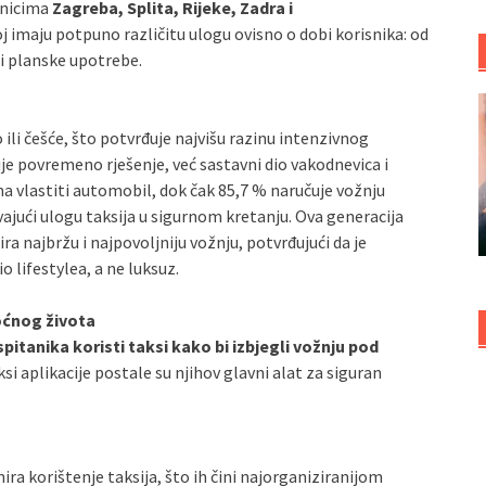
vnicima
Zagreba, Splita, Rijeke, Zadra i
j imaju potpuno različitu ulogu ovisno o dobi korisnika: od
 i planske upotrebe.
 ili češće, što potvrđuje najvišu razinu intenzivnog
je povremeno rješenje, već sastavni dio vakodnevica i
ema vlastiti automobil, dok čak 85,7 % naručuje vožnju
jući ulogu taksija u sigurnom kretanju. Ova generacija
ra najbržu i najpovoljniju vožnju, potvrđujući da je
o lifestylea, a ne luksuz.
oćnog života
spitanika koristi taksi kako bi izbjegli vožnju pod
aksi aplikacije postale su njihov glavni alat za siguran
ira korištenje taksija, što ih čini najorganiziranijom