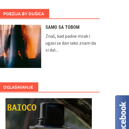
POEZIJA BY DUŠICA
SAMO SA TOBOM
Znaš, kad padne mrak i
ugasi se dan iako znam da
si dal...
OGLAŠAVANJE