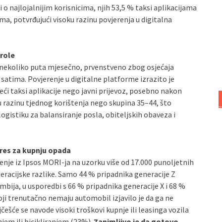
i o najlojalnijim korisnicima, njih 53,5 % taksi aplikacijama
ima, potvrđujući visoku razinu povjerenja u digitalna
trole
si nekoliko puta mjesečno, prvenstveno zbog osjećaja
 satima. Povjerenje u digitalne platforme izrazito je
teći taksi aplikacije nego javni prijevoz, posebno nakon
u razinu tjednog korištenja nego skupina 35–44, što
logistiku za balansiranje posla, obiteljskih obaveza i
eres za kupnju opada
jenje iz Ipsos MORI-ja na uzorku više od 17.000 punoljetnih
eracijske razlike. Samo 44 % pripadnika generacije Z
ombija, u usporedbi s 66 % pripadnika generacije X i 68 %
ji trenutačno nemaju automobil izjavilo je da ga ne
jčešće se navode visoki troškovi kupnje ili leasinga vozila
njem ili bicikliranjem (23%).
Zanimljivo je da gotovo