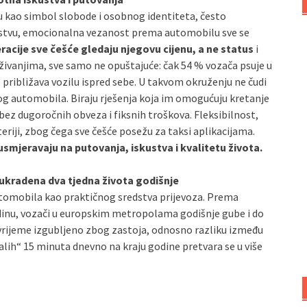
ju kao simbol slobode i osobnog identiteta, često
anstvu, emocionalna vezanost prema automobilu sve se
racije sve češće gledaju njegovu cijenu, a ne status
i
živanjima, sve samo ne opuštajuće: čak 54 % vozača psuje u
približava vozilu ispred sebe. U takvom okruženju ne čudi
og automobila. Biraju rješenja koja im omogućuju kretanje
, bez dugoročnih obveza i fiksnih troškova. Fleksibilnost,
eriji, zbog čega sve češće posežu za taksi aplikacijama.
usmjeravaju na putovanja, iskustva i kvalitetu života.
ukradena dva tjedna života godišnje
tomobila kao praktičnog sredstva prijevoza. Prema
dinu, vozači u europskim metropolama godišnje gube i do
o vrijeme izgubljeno zbog zastoja, odnosno razliku između
alih“ 15 minuta dnevno na kraju godine pretvara se u više