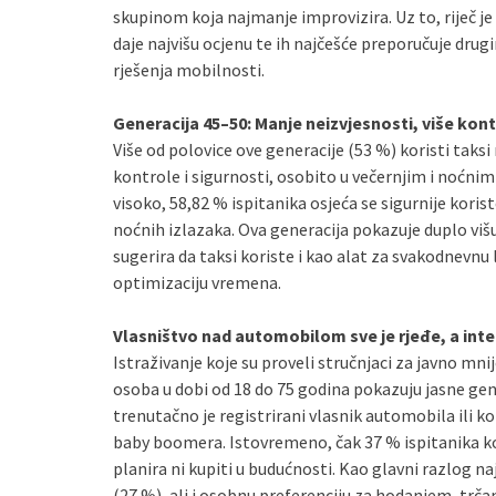
skupinom koja najmanje improvizira. Uz to, riječ je 
daje najvišu ocjenu te ih najčešće preporučuje drug
rješenja mobilnosti.
Generacija 45–50: Manje neizvjesnosti, više kon
Više od polovice ove generacije (53 %) koristi tak
kontrole i sigurnosti, osobito u večernjim i noćnim
visoko, 58,82 % ispitanika osjeća se sigurnije koris
noćnih izlazaka. Ova generacija pokazuje duplo viš
sugerira da taksi koriste i kao alat za svakodnevnu 
optimizaciju vremena.
Vlasništvo nad automobilom sve je rjeđe, a int
Istraživanje koje su proveli stručnjaci za javno mni
osoba u dobi od 18 do 75 godina pokazuju jasne gen
trenutačno je registrirani vlasnik automobila ili k
baby boomera. Istovremeno, čak 37 % ispitanika ko
planira ni kupiti u budućnosti. Kao glavni razlog na
(27 %), ali i osobnu preferenciju za hodanjem, trča