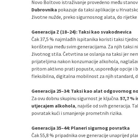
Novo Boltovo istraživanje provedeno među stano
Dubrovnika
pokazuje da taksi aplikacije u Hrvatsko
životne nužde, preko sigurnosnog alata, do rijetke
Generacija Z (18–24): Taksi kao svakodnevica
Čak 37,5 % najmlađih ispitanika koristi taksi tjedno
korištenja među svim generacijama. Za njih taksi ni
životnog stila. Četvrtina se oslanja na taksi jer n
prijateljima nakon konzumacije alkohola, naglašava
pritom aktivno prati popuste, uspoređuje opcije i bi
fleksibilna, digitalna mobilnost za njih standard, di
Generacija 25–34: Taksi kao alat odgovornog n
Za ovu dobnu skupinu sigurnost je ključna.
57,7 % i
utjecajem alkohola
, najviše od svih generacija. T
povratak kući i smanjenje prometnih rizika.
Generacija 35–44: Planeri sigurnog povratka
Čak 55,8 % pripadnika ove generacije unaprijed plan