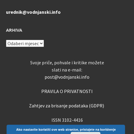
urednik@vodnjanski.info
ARHIVA
ARHIVA
Svoje priče, pohvale i kritike možete
slati na e-mail:
post@vodnjanski.info
PRAVILA O PRIVATNOSTI
Zahtjev za brisanje podataka (GDPR)
ISSN 3102-4416
Ako nastavite koristiti ove web stranice, pristajete na korištenje