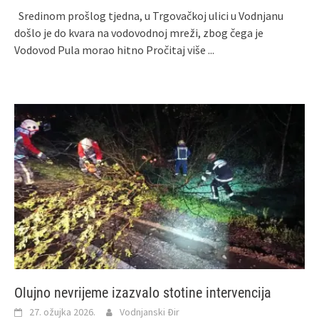
Sredinom prošlog tjedna, u Trgovačkoj ulici u Vodnjanu
došlo je do kvara na vodovodnoj mreži, zbog čega je
Vodovod Pula morao hitno
Pročitaj više ...
Olujno nevrijeme izazvalo stotine intervencija
27. ožujka 2026.
Vodnjanski Đir