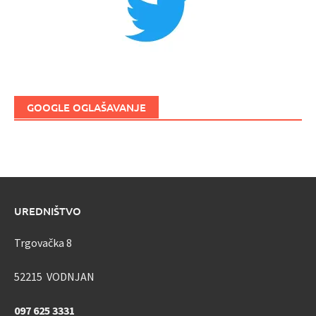
GOOGLE OGLAŠAVANJE
UREDNIŠTVO
Trgovačka 8
52215 VODNJAN
097 625 3331