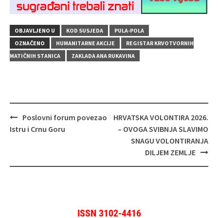
OBJAVLJENO U
KOD SUSJEDA
PULA-POLA
OZNAČENO
HUMANITARNE AKCIJE
REGISTAR KRVOTVORNIH
MATIČNIH STANICA
ZAKLADA ANA RUKAVINA
Navigacija
Poslovni forum povezao
HRVATSKA VOLONTIRA 2026.
objava
Istru i Crnu Goru
– OVOGA SVIBNJA SLAVIMO
SNAGU VOLONTIRANJA
DILJEM ZEMLJE
ISSN 3102-4416