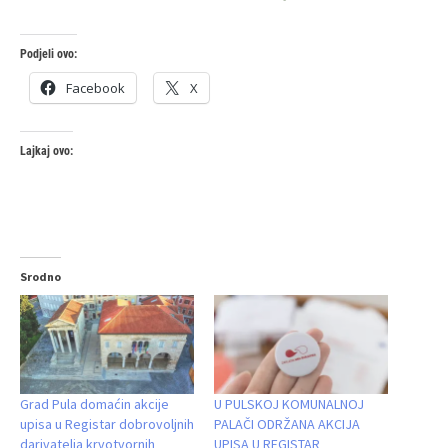
Podjeli ovo:
Facebook
X
Lajkaj ovo:
Srodno
Grad Pula domaćin akcije
U PULSKOJ KOMUNALNOJ
upisa u Registar dobrovoljnih
PALAČI ODRŽANA AKCIJA
darivatelja krvotvornih
UPISA U REGISTAR