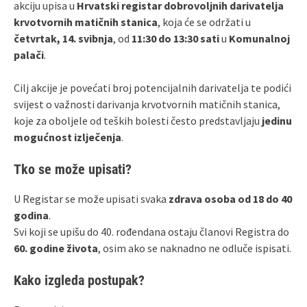
akciju upisa u
Hrvatski registar dobrovoljnih darivatelja
krvotvornih matičnih stanica
, koja će se održati u
četvrtak, 14. svibnja
, od
11:30 do 13:30 sati
u
Komunalnoj
palači
.
Cilj akcije je povećati broj potencijalnih darivatelja te podići
svijest o važnosti darivanja krvotvornih matičnih stanica,
koje za oboljele od teških bolesti često predstavljaju
jedinu
mogućnost izlječenja
.
Tko se može upisati?
U Registar se može upisati svaka
zdrava osoba od 18 do 40
godina
.
Svi koji se upišu do 40. rođendana ostaju članovi Registra do
60. godine života
, osim ako se naknadno ne odluče ispisati.
Kako izgleda postupak?