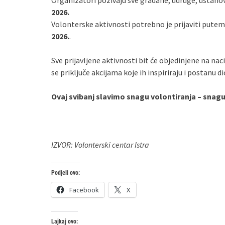
Organizatori pozivaju sve građane, udruge, ustanove
2026.
Volonterske aktivnosti potrebno je prijaviti pute
2026.
.
Sve prijavljene aktivnosti bit će objedinjene na n
se priključe akcijama koje ih inspiriraju i postanu 
Ovaj svibanj slavimo snagu volontiranja – snagu 
IZVOR: Volonterski centar Istra
Podjeli ovo:
Facebook
X
Lajkaj ovo: