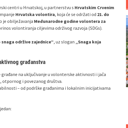
rski centri u Hrvatskoj, u partnerstvu s
Hrvatskim Crvenim
kampanje
Hrvatska volontira
, koja će se održati od
21. do
o je obilježavanja
Međunarodne godine volontera za
oprinos volontiranja ciljevima održivog razvoja (SDGs).
 snaga održive zajednice“
, uz slogan
„Snaga koja
 aktivnog građanstva
 građane na uključivanje u volonterske aktivnosti i jača
og, otpornog i povezanog društva.
bilnosti – od podrške građanima i lokalnim inicijativama
ijedan: