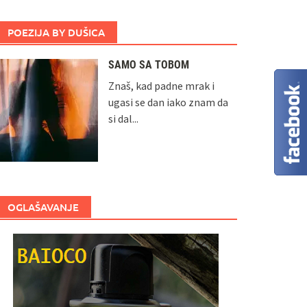
POEZIJA BY DUŠICA
SAMO SA TOBOM
Znaš, kad padne mrak i
ugasi se dan iako znam da
si dal...
OGLAŠAVANJE