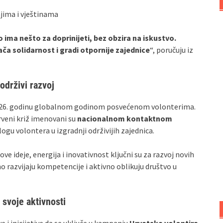
jima i vještinama
o ima nešto za doprinijeti, bez obzira na iskustvo.
ača solidarnost i gradi otpornije zajednice
“, poručuju iz
drživi razvoj
 2026. godinu globalnom godinom posvećenom volonterima.
rveni križ imenovani su
nacionalnom kontaktnom
logu volontera u izgradnji održivijih zajednica.
ove ideje, energija i inovativnost ključni su za razvoj novih
o razvijaju kompetencije i aktivno oblikuju društvo u
 svoje aktivnosti