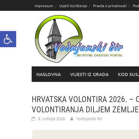
Skoči
Impressum
Uvjeti korištenja
Pravila o privatnosti
Pod
do
sadržaja
Open toolbar
NASLOVNA
VIJESTI IZ GRADA
KOD SUS
HRVATSKA VOLONTIRA 2026. –
VOLONTIRANJA DILJEM ZEMLJE
8. svibnja 2026.
Vodnjanski Đir