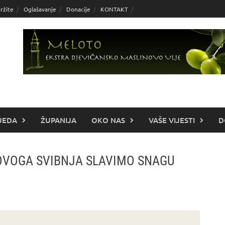
ržite
Oglašavanje
Donacije
KONTAKT
JEDA
ŽUPANIJA
OKO NAS
VAŠE VIJESTI
D
 OVOGA SVIBNJA SLAVIMO SNAGU