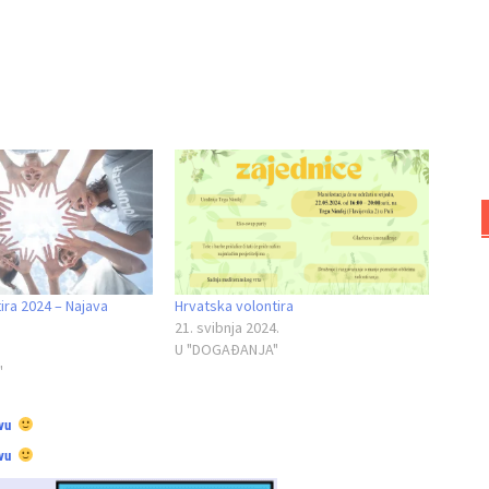
ira 2024 – Najava
Hrvatska volontira
21. svibnja 2024.
U "DOGAĐANJA"
"
vu
vu