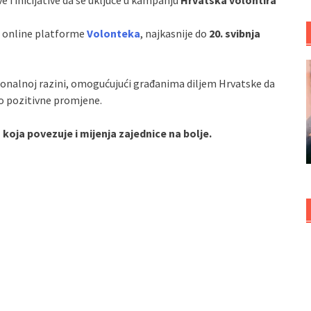
 i inicijative da se uključe u kampanju
Hrvatska volontira
m online platforme
Volonteka
, najkasnije do
20. svibnja
acionalnoj razini, omogućujući građanima diljem Hrvatske da
dio pozitivne promjene.
koja povezuje i mijenja zajednice na bolje.