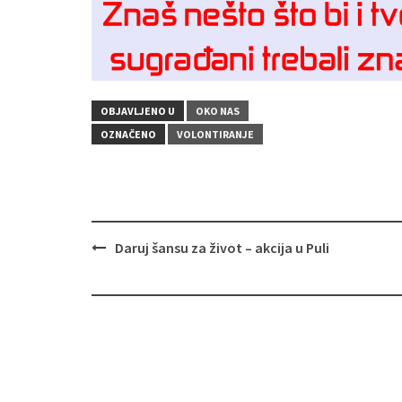
OBJAVLJENO U
OKO NAS
OZNAČENO
VOLONTIRANJE
Navigacija
Daruj šansu za život – akcija u Puli
objava