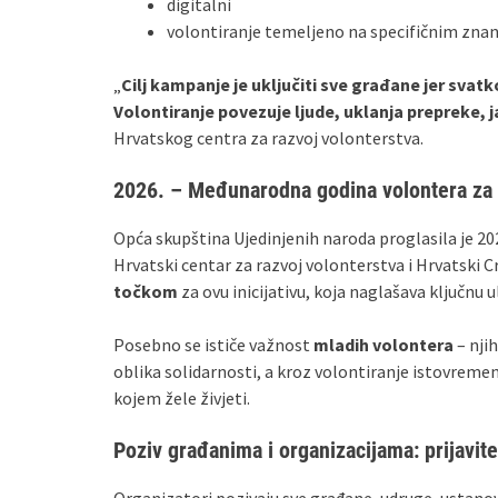
digitalni
volontiranje temeljeno na specifičnim znan
„
Cilj kampanje je uključiti sve građane jer svatk
Volontiranje povezuje ljude, uklanja prepreke, j
Hrvatskog centra za razvoj volonterstva.
2026. – Međunarodna godina volontera za o
Opća skupština Ujedinjenih naroda proglasila je
Hrvatski centar za razvoj volonterstva i Hrvatski C
točkom
za ovu inicijativu, koja naglašava ključnu u
Posebno se ističe važnost
mladih volontera
– njih
oblika solidarnosti, a kroz volontiranje istovremen
kojem žele živjeti.
Poziv građanima i organizacijama: prijavite