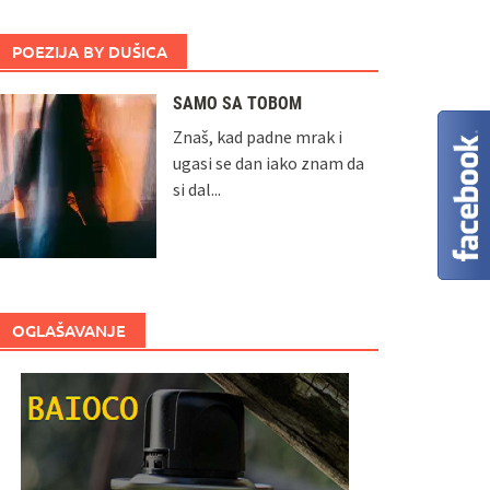
POEZIJA BY DUŠICA
SAMO SA TOBOM
Znaš, kad padne mrak i
ugasi se dan iako znam da
si dal...
OGLAŠAVANJE