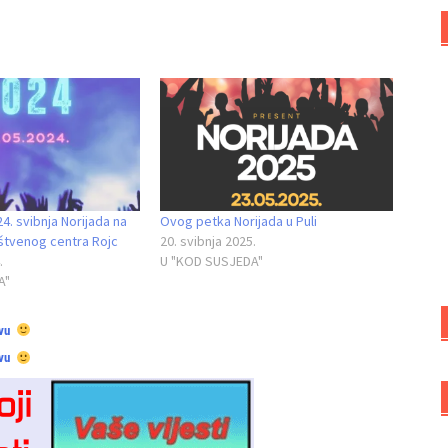
4. svibnja Norijada na
Ovog petka Norijada u Puli
uštvenog centra Rojc
20. svibnja 2025.
.
U "KOD SUSJEDA"
A"
vu
vu