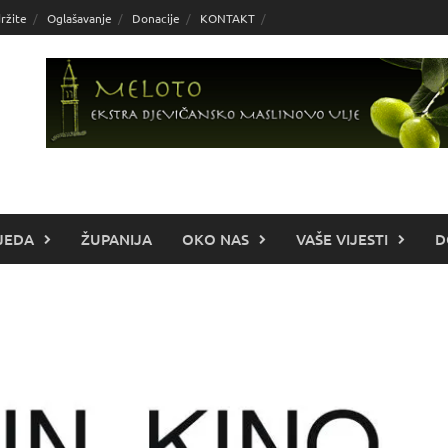
ržite
Oglašavanje
Donacije
KONTAKT
JEDA
ŽUPANIJA
OKO NAS
VAŠE VIJESTI
D