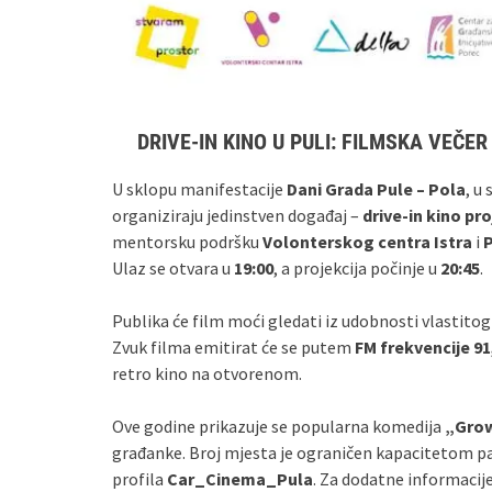
DRIVE‑IN KINO U PULI: FILMSKA VEČE
U sklopu manifestacije
Dani Grada Pule – Pola
, u
organiziraju jedinstven događaj –
drive‑in kino pro
mentorsku podršku
Volonterskog centra Istra
i
P
Ulaz se otvara u
19:00
, a projekcija počinje u
20:45
.
Publika će film moći gledati iz udobnosti vlastit
Zvuk filma emitirat će se putem
FM frekvencije 9
retro kino na otvorenom.
Ove godine prikazuje se popularna komedija
„Gro
građanke. Broj mjesta je ograničen kapacitetom pa
profila
Car_Cinema_Pula
. Za dodatne informacij