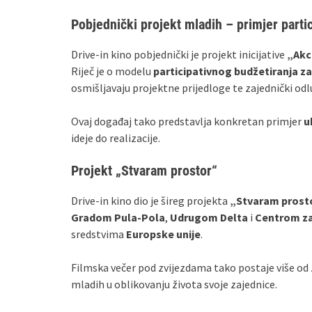
Pobjednički projekt mladih – primjer parti
Drive‑in kino pobjednički je projekt inicijative
„Akci
Riječ je o modelu
participativnog budžetiranja z
osmišljavaju projektne prijedloge te zajednički odlu
Ovaj događaj tako predstavlja konkretan primjer
u
ideje do realizacije.
Projekt „Stvaram prostor“
Drive‑in kino dio je šireg projekta
„Stvaram prost
Gradom Pula‑Pola
,
Udrugom Delta
i
Centrom za
sredstvima
Europske unije
.
Filmska večer pod zvijezdama tako postaje više od
mladih u oblikovanju života svoje zajednice.