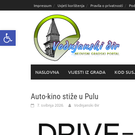
Skoči
Impressum
Uvjeti korištenja
Pravila o privatnosti
Pod
do
sadržaja
Open toolbar
NASLOVNA
VIJESTI IZ GRADA
KOD SUS
Auto‑kino stiže u Pulu
7. svibnja 2026.
Vodnjanski Đir