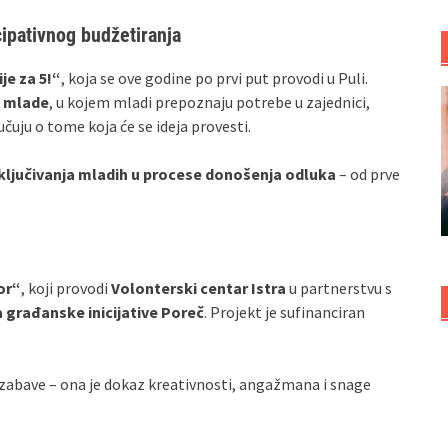
cipativnog budžetiranja
je za 5!“
, koja se ove godine po prvi put provodi u Puli.
a mlade
, u kojem mladi prepoznaju potrebe u zajednici,
čuju o tome koja će se ideja provesti.
ključivanja mladih u procese donošenja odluka
– od prve
or“
, koji provodi
Volonterski centar Istra
u partnerstvu s
 građanske inicijative Poreč
. Projekt je sufinanciran
 zabave – ona je dokaz kreativnosti, angažmana i snage