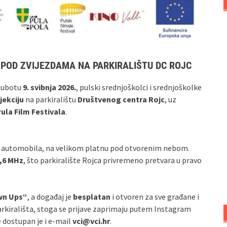
R POD ZVIJEZDAMA NA PARKIRALIŠTU DC ROJC
 subotu
9. svibnja 2026.
, pulski srednjoškolci i srednjoškolke
jekciju
na parkiralištu
Društvenog centra Rojc
, uz
ula Film Festivala
.
og automobila, na velikom platnu pod otvorenim nebom.
1,6 MHz
, što parkiralište Rojca privremeno pretvara u pravo
wn Ups“
, a događaj je
besplatan
i otvoren za sve građane i
rkirališta, stoga se prijave zaprimaju putem Instagram
e dostupan je i e‑mail
vci@vci.hr
.