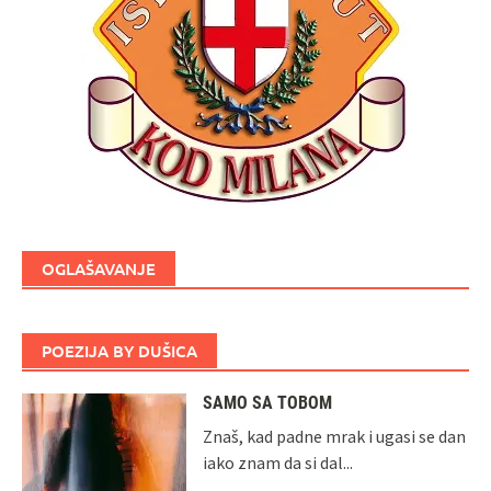
OGLAŠAVANJE
POEZIJA BY DUŠICA
SAMO SA TOBOM
Znaš, kad padne mrak i ugasi se dan
iako znam da si dal...