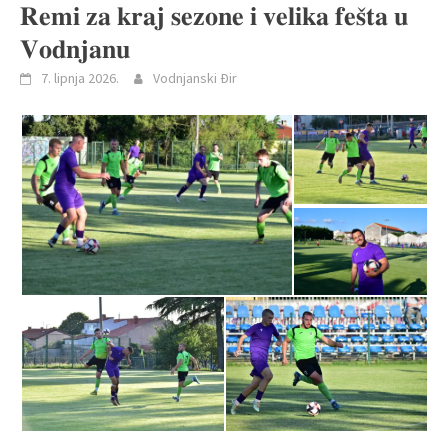
𝐑𝐞𝐦𝐢 𝐳𝐚 𝐤𝐫𝐚𝐣 𝐬𝐞𝐳𝐨𝐧𝐞 𝐢 𝐯𝐞𝐥𝐢𝐤𝐚 𝐟𝐞𝐬̌𝐭𝐚 𝐮
𝐕𝐨𝐝𝐧𝐣𝐚𝐧𝐮
7. lipnja 2026.
Vodnjanski Đir