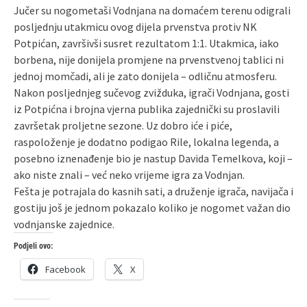
Jučer su nogometaši Vodnjana na domaćem terenu odigrali
posljednju utakmicu ovog dijela prvenstva protiv NK
Potpićan, završivši susret rezultatom 1:1. Utakmica, iako
borbena, nije donijela promjene na prvenstvenoj tablici ni
jednoj momčadi, ali je zato donijela – odličnu atmosferu.
Nakon posljednjeg sučevog zvižduka, igrači Vodnjana, gosti
iz Potpićna i brojna vjerna publika zajednički su proslavili
završetak proljetne sezone. Uz dobro iće i piće,
raspoloženje je dodatno podigao Rile, lokalna legenda, a
posebno iznenađenje bio je nastup Davida Temelkova, koji –
ako niste znali – već neko vrijeme igra za Vodnjan.
Fešta je potrajala do kasnih sati, a druženje igrača, navijača i
gostiju još je jednom pokazalo koliko je nogomet važan dio
vodnjanske zajednice.
Podjeli ovo:
Facebook
X