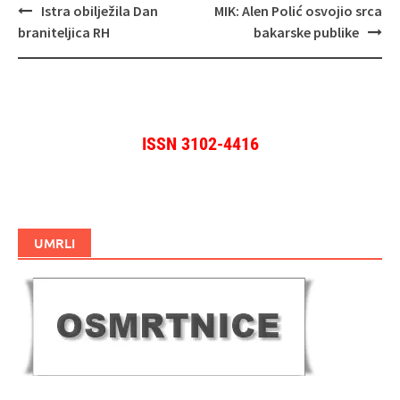
Navigacija
Istra obilježila Dan
MIK: Alen Polić osvojio srca
objava
braniteljica RH
bakarske publike
ISSN 3102-4416
UMRLI