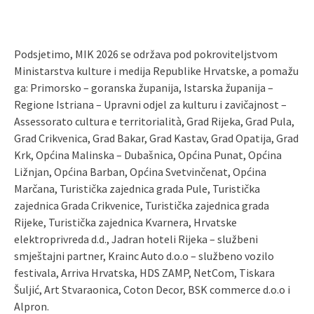
Podsjetimo, MIK 2026 se održava pod pokroviteljstvom
Ministarstva kulture i medija Republike Hrvatske, a pomažu
ga: Primorsko – goranska županija, Istarska županija –
Regione Istriana – Upravni odjel za kulturu i zavičajnost –
Assessorato cultura e territorialità, Grad Rijeka, Grad Pula,
Grad Crikvenica, Grad Bakar, Grad Kastav, Grad Opatija, Grad
Krk, Općina Malinska – Dubašnica, Općina Punat, Općina
Ližnjan, Općina Barban, Općina Svetvinčenat, Općina
Marčana, Turistička zajednica grada Pule, Turistička
zajednica Grada Crikvenice, Turistička zajednica grada
Rijeke, Turistička zajednica Kvarnera, Hrvatske
elektroprivreda d.d., Jadran hoteli Rijeka – službeni
smještajni partner, Krainc Auto d.o.o – službeno vozilo
festivala, Arriva Hrvatska, HDS ZAMP, NetCom, Tiskara
Šuljić, Art Stvaraonica, Coton Decor, BSK commerce d.o.o i
Alpron.