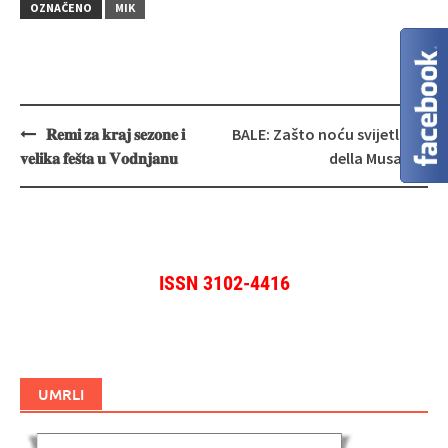
OZNAČENO
MIK
Navigacija
𝐑𝐞𝐦𝐢 𝐳𝐚 𝐤𝐫𝐚𝐣 𝐬𝐞𝐳𝐨𝐧𝐞 𝐢
BALE: Zašto noću svijetli Val
objava
𝐯𝐞𝐥𝐢𝐤𝐚 𝐟𝐞𝐬̌𝐭𝐚 𝐮 𝐕𝐨𝐝𝐧𝐣𝐚𝐧𝐮
della Musa
ISSN 3102-4416
UMRLI