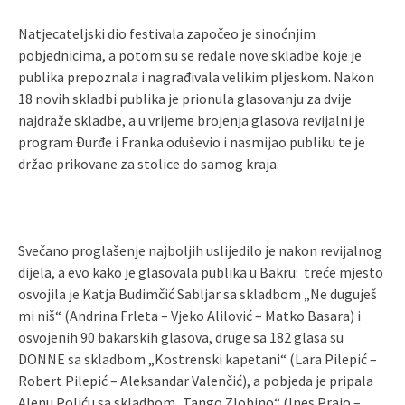
Natjecateljski dio festivala započeo je sinoćnjim
pobjednicima, a potom su se redale nove skladbe koje je
publika prepoznala i nagrađivala velikim pljeskom. Nakon
18 novih skladbi publika je prionula glasovanju za dvije
najdraže skladbe, a u vrijeme brojenja glasova revijalni je
program Đurđe i Franka oduševio i nasmijao publiku te je
držao prikovane za stolice do samog kraja.
Svečano proglašenje najboljih uslijedilo je nakon revijalnog
dijela, a evo kako je glasovala publika u Bakru: treće mjesto
osvojila je Katja Budimčić Sabljar sa skladbom „Ne duguješ
mi niš“ (Andrina Frleta – Vjeko Alilović – Matko Basara) i
osvojenih 90 bakarskih glasova, druge sa 182 glasa su
DONNE sa skladbom „Kostrenski kapetani“ (Lara Pilepić –
Robert Pilepić – Aleksandar Valenčić), a pobjeda je pripala
Alenu Poliću sa skladbom „Tango Zlobino“ (Ines Prajo –