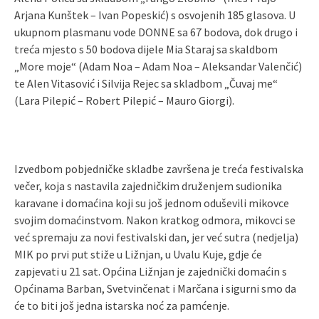
Arjana Kunštek – Ivan Popeskić) s osvojenih 185 glasova. U
ukupnom plasmanu vode DONNE sa 67 bodova, dok drugo i
treća mjesto s 50 bodova dijele Mia Staraj sa skaldbom
„More moje“ (Adam Noa – Adam Noa – Aleksandar Valenčić)
te Alen Vitasović i Silvija Rejec sa skladbom „Čuvaj me“
(Lara Pilepić – Robert Pilepić – Mauro Giorgi).
Izvedbom pobjedničke skladbe završena je treća festivalska
večer, koja s nastavila zajedničkim druženjem sudionika
karavane i domaćina koji su još jednom oduševili mikovce
svojim domaćinstvom. Nakon kratkog odmora, mikovci se
već spremaju za novi festivalski dan, jer već sutra (nedjelja)
MIK po prvi put stiže u Ližnjan, u Uvalu Kuje, gdje će
zapjevati u 21 sat. Općina Ližnjan je zajednički domaćin s
Općinama Barban, Svetvinčenat i Marčana i sigurni smo da
će to biti još jedna istarska noć za pamćenje.