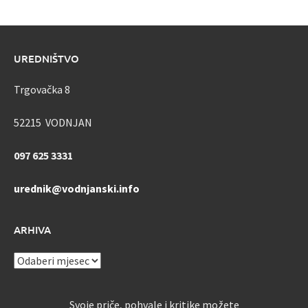
UREDNIŠTVO
Trgovačka 8
52215 VODNJAN
097 625 3331
urednik@vodnjanski.info
ARHIVA
ARHIVA
Svoje priče, pohvale i kritike možete