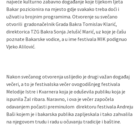
najveće kulturno zabavno događanje koje tijekom ljeta
Bakar pozicionira na mjesto gdje svakako treba doći i
uživati u brojnim programima. Otvorenje su svečano
otvorili gradonačelnik Grada Bakra Tomislav Klarić,
direktorica TZG Bakra Sonja Jelušić Marić, uz koje je čašu
poznate Bakarske vodice, a u ime festivala MIK podignuo
Vjeko Alilović.
Nakon svečanog otvorenja uslijedio je drugi važan događaj
večeri, a to je festivalska večer ovogodišnjeg festivala
Melodije Istre i Kvarnera koja je oduševila publiku koja je
ispunila Žal ribara. Naravno, i ova je večer započela
odavanjem počasti preminulom direktoru festivala Andreju
Baši kojem je i bakarska publika zapljeskala i tako zahvalila
na njegovom trudu i radu u očuvanju tradicije i baštine.