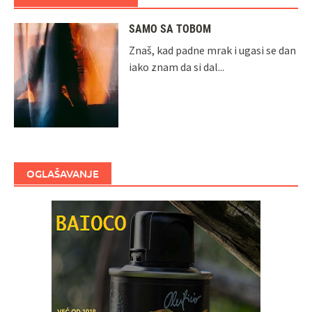
SAMO SA TOBOM
Znaš, kad padne mrak i ugasi se dan
iako znam da si dal...
OGLAŠAVANJE