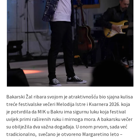
Bakarski Žal ribara svojom je atraktivnošću bio sjajna kulisa
treće festivalske večeri Melodija Istre i Kvarnera 2026. koja
je potvrdila da MIK u Bakru ima sigurnu luku koja festival
uvijek primi raširenih ruku i mirnoga mora. A bakarsku večer
su obilježila dva važna događaja. U onom prvom, sada već
tradicionalno, svečano je otvoreno Margaretino leto –