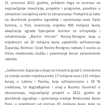
31. prosinca 2022. godine, prilikom čega se osvrnuo na
najznačajnije investicije, projekte i programe, posebice u
zdravstvu i socijalnoj skrbi te obrazovanju. Podsjetio je tako
na dovršetak projekta izgradnje i opremanja nove Opće
bolnice, u Puli, investiciju vrijednu 800 milijuna kuna;
adaptaciju zgrada Specijalne bolnice za ortopediju i
rehabilitaciju „Martin Horvat“ Rovinj-Rovigno koju u
vrijednosti od 20 milijuna kuna zajednički sufinanciraju
Županija, Bolnica i Grad Rovinj-Rovigno; nabavu 3 vozila za
Hitnu medicinsku službu i pokretanje burze zdravstvenih
radnika.
„Jedina smo županija u kojoj se trenutno gradi 2 nova doma
za starije osobe vrijedna preko 17 milijuna eura (131 milijun
kuna), u Labinu i Pazinu, koje sufinanciramo s 50 %
sredstava, te dograđujemo i onaj u Buzetu. Govoreći o
obrazovanju, najznačajniji projekt u 2022. godini je
dovršetak izgradnje i opremanja srednje Medicinske škole
Pula, u vrijednosti od gotovo 65 milijuna kuna, koje su