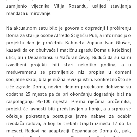
zamijenio vijećnika Vilija Rosandu, uslijed stavljanja
mandata u mirovanje.
Na aktualnom satu bilo je govora o dogradnji i proširenju
Doma za starije osobe Alfredo Štiglić u Puli, a informaciju o
projektu dao je pročelnik Kabineta župana Ivan Glušac,
kazavši da on obuhvaća i matičnu zgradu Doma u Krležinoj
ulici, ali i Depandansu u Mažuranićevoj. Budući da su sami
izvedbeni projekti bili stari nekoliko godina, a u
međuvremenu se promijenilo niz propisa u domeni
socijalne skrbi, bila je nužna revizija istih. Konkretno što se
tiče zgrade Doma, novim idejnim projektom dobivena su
dodatna 25 mjesta pa će pri okončanju dogradnje biti na
raspolaganju 95-100 mjesta. Prema riječima pročelnika,
projekt će javnosti biti predstavljen u lipnju, a u srpnju se
očekuje pokretanja postupka javne nabave za odabir
izvođača radova, a koji bi trebali trajati između 12 do 15
mjeseci. Radovi na adaptaciji Depandanse Doma će, pak,