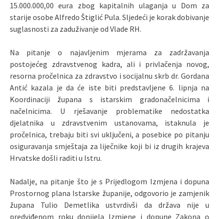
15.000.000,00 eura zbog kapitalnih ulaganja u Dom za
starije osobe Alfredo Štiglić Pula. Sljedeći je korak dobivanje
suglasnosti za zaduživanje od Vlade RH.
Na pitanje o najavljenim mjerama za zadržavanja
postojećeg zdravstvenog kadra, ali i privlačenja novog,
resorna pročelnica za zdravstvo i socijalnu skrb dr. Gordana
Antić kazala je da će iste biti predstavljene 6. lipnja na
Koordinaciji župana s istarskim gradonačelnicima i
načelnicima. U rješavanje problematike nedostatka
djelatnika u zdravstvenim ustanovama, istaknula je
pročelnica, trebaju biti svi uključeni, a posebice po pitanju
osiguravanja smještaja za liječnike koji bi iz drugih krajeva
Hrvatske došli raditi u Istru.
Nadalje, na pitanje što je s Prijedlogom Izmjena i dopuna
Prostornog plana Istarske županije, odgovorio je zamjenik
župana Tulio Demetlika ustvrdivši da država nije u
predviđenom roku donijela Izmjene i dopune Zakona o