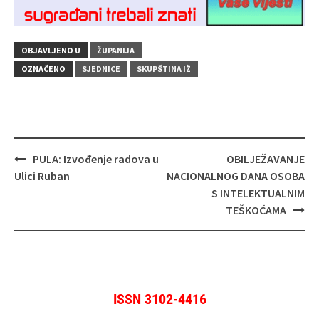
OBJAVLJENO U
ŽUPANIJA
OZNAČENO
SJEDNICE
SKUPŠTINA IŽ
Navigacija
PULA: Izvođenje radova u
OBILJEŽAVANJE
objava
Ulici Ruban
NACIONALNOG DANA OSOBA
S INTELEKTUALNIM
TEŠKOĆAMA
ISSN 3102-4416