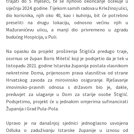
trajati do 5 mjeseci, te se njihovo okončanje očekuje u
siječnju 2024. godine. Tijekom samih radova u Krležinoj ulici,
dio korisnika, njih oko 40, kao i kuhinju, bit će potrebno
preseliti na drugu lokaciju, odnosno većinu njih u
Mažuranićevu ulicu, a manji dio privremeno u zgradu
budućeg Hospicija, u Puli.
Na opasku da projekt proširenja Štiglića predugo traje,
osvrnuo se župan Boris Miletić koji je podsjetio da je tek u
listopadu 2021. godine Istarska županija postala vlasnikom
nekretnine Doma, prijenosom prava vlasništva od strane
Hrvatskog zavoda za mirovinsko osiguranje. Rješavanje
imovinsko-pravnih odnosa s državom bio je, dakle,
preduvjet za ulaganje u Dom za starije osobe Štiglić.
Podsjetimo, projekt će u jednakim omjerima sufinancirati
Županija i Grad Pula-Pola.
Upravo je na današnjoj sjednici jednoglasno usvojena
Odluka o zaduživanju Istarske županije u iznosu od