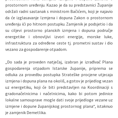
prostornom uređenju. Kazao je da su predstavnici Županije
održali radni sastanak s ministrom Bačićem, koji je najavio
da će izglasavanje Izmjena i dopuna Zakon o prostornom
uređenju ići po hitnom postupku. Zamjenik je podsjetio i da
su ciljevi prostorno planskih izmjena i dopuna područje
energetike i obnovljivi izvori energije, morske luke,
infrastruktura za određene ceste tj. prometni sustav i dio
vezano za gospodarenje otpadom.
„Do sada je proveden natječaj, izabran je izrađivač Plana
gospodarenja otpadom Istarske županije, priprema se
odluka za provedbu postupka Strateške procjene utjecaja
izmjena i dopuna plana na okoliš, a gotov je prijedlog vezan
uz energetiku, koji će biti predstavljen na Koordinaciji s
gradonačelnicima i načelnicima, kako bi potom jedinice
lokalne samouprave mogle dati svoje prijedloge vezane uz
izmjene i dopune županijskog prostornog plana“, istaknuo
je zamjenik Demetlika.