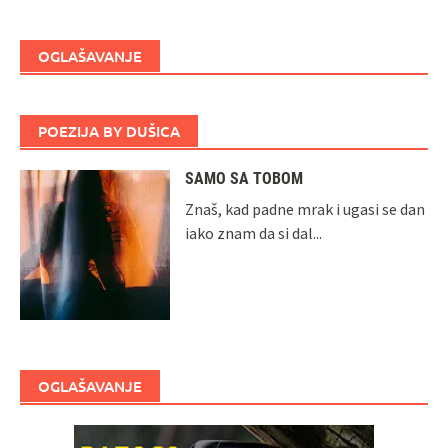
OGLAŠAVANJE
POEZIJA BY DUŠICA
SAMO SA TOBOM
Znaš, kad padne mrak i ugasi se dan
iako znam da si dal...
OGLAŠAVANJE