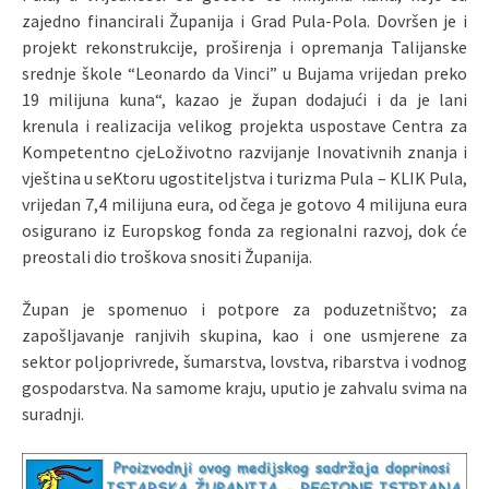
zajedno financirali Županija i Grad Pula-Pola. Dovršen je i
projekt rekonstrukcije, proširenja i opremanja Talijanske
srednje škole “Leonardo da Vinci” u Bujama vrijedan preko
19 milijuna kuna“, kazao je župan dodajući i da je lani
krenula i realizacija velikog projekta uspostave Centra za
Kompetentno cjeLoživotno razvijanje Inovativnih znanja i
vještina u seKtoru ugostiteljstva i turizma Pula – KLIK Pula,
vrijedan 7,4 milijuna eura, od čega je gotovo 4 milijuna eura
osigurano iz Europskog fonda za regionalni razvoj, dok će
preostali dio troškova snositi Županija.
Župan je spomenuo i potpore za poduzetništvo; za
zapošljavanje ranjivih skupina, kao i one usmjerene za
sektor poljoprivrede, šumarstva, lovstva, ribarstva i vodnog
gospodarstva. Na samome kraju, uputio je zahvalu svima na
suradnji.