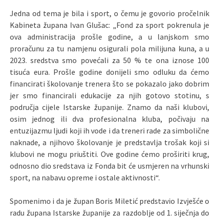
Jedna od tema je bila i sport, o čemu je govorio pročelnik
Kabineta župana Ivan Glušac: „Fond za sport pokrenula je
ova administracija prošle godine, a u lanjskom smo
proračunu za tu namjenu osigurali pola milijuna kuna, a u
2023. sredstva smo povećali za 50 % te ona iznose 100
tisuća eura. Prošle godine donijeli smo odluku da ćemo
financirati školovanje trenera što se pokazalo jako dobrim
jer smo financirali edukacije za njih gotovo stotinu, s
područja cijele Istarske županije. Znamo da naši klubovi,
osim jednog ili dva profesionalna kluba, počivaju na
entuzijazmu ljudi koji ih vode i da treneri rade za simbolične
naknade, a njihovo školovanje je predstavlja trošak koji si
klubovi ne mogu priuštiti. Ove godine ćemo proširiti krug,
odnosno dio sredstava iz Fonda bit će usmjeren na vrhunski
sport, na nabavu opreme i ostale aktivnosti“.
Spomenimo i da je župan Boris Miletić predstavio Izvješće o
radu župana Istarske županije za razdoblje od 1. siječnja do