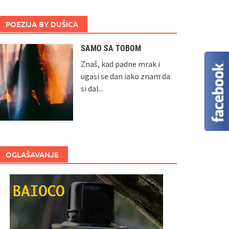
POEZIJA BY DUŠICA
SAMO SA TOBOM
Znaš, kad padne mrak i
ugasi se dan iako znam da
si dal...
OGLAŠAVANJE