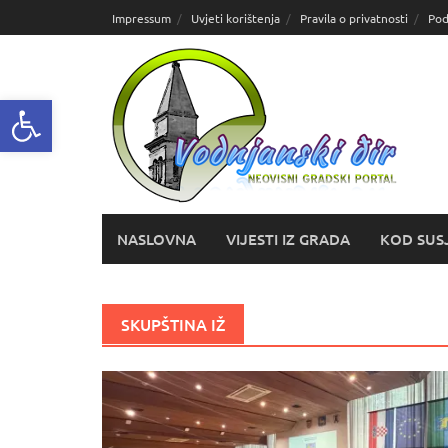
Skoči
Impressum
Uvjeti korištenja
Pravila o privatnosti
Pod
do
sadržaja
Open toolbar
NASLOVNA
VIJESTI IZ GRADA
KOD SUS
SKUPŠTINA IŽ