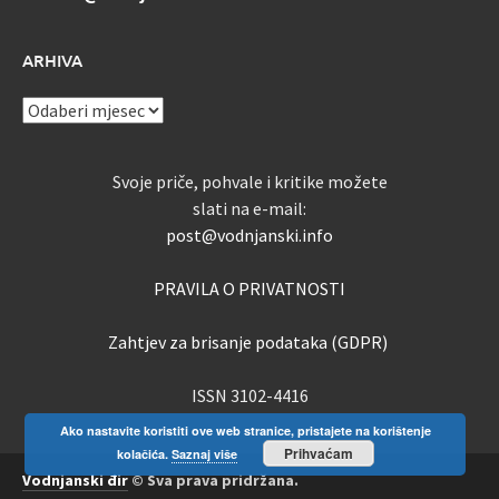
ARHIVA
ARHIVA
Svoje priče, pohvale i kritike možete
slati na e-mail:
post@vodnjanski.info
PRAVILA O PRIVATNOSTI
Zahtjev za brisanje podataka (GDPR)
ISSN 3102-4416
Ako nastavite koristiti ove web stranice, pristajete na korištenje
Prihvaćam
kolačića.
Saznaj više
Vodnjanski đir
© Sva prava pridržana.