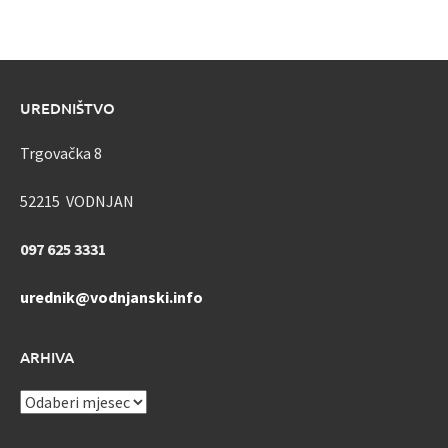
UREDNIŠTVO
Trgovačka 8
52215 VODNJAN
097 625 3331
urednik@vodnjanski.info
ARHIVA
ARHIVA