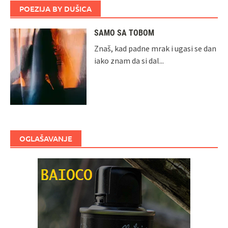
POEZIJA BY DUŠICA
SAMO SA TOBOM
Znaš, kad padne mrak i ugasi se dan
iako znam da si dal...
OGLAŠAVANJE