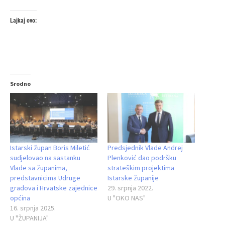
Lajkaj ovo:
Srodno
Istarski župan Boris Miletić
Predsjednik Vlade Andrej
sudjelovao na sastanku
Plenković dao podršku
Vlade sa županima,
strateškim projektima
predstavnicima Udruge
Istarske županije
gradova i Hrvatske zajednice
29. srpnja 2022.
općina
U "OKO NAS"
16. srpnja 2025.
U "ŽUPANIJA"