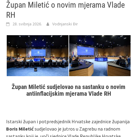
Župan Miletić o novim mjerama Vlade
RH
28. svibnja 2026.
Vodnjanski Đir
Župan Miletić sudjelovao na sastanku o novim
antiinflacijskim mjerama Vlade RH
Istarski župan i potpredsjednik Hrvatske zajednice županija
Boris Miletić
sudjelovao je jutros u Zagrebu na radnom
sastanku koji je, uoči sjednice Vlade Republike Hrvatske,