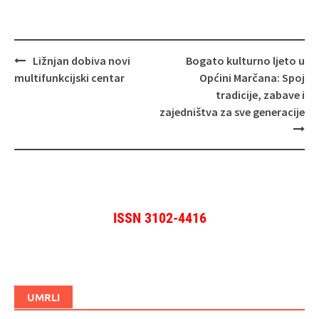
Navigacija
Ližnjan dobiva novi
Bogato kulturno ljeto u
objava
multifunkcijski centar
Općini Marčana: Spoj
tradicije, zabave i
zajedništva za sve generacije
ISSN 3102-4416
UMRLI