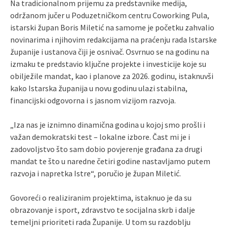
Na tradicionalnom prijemu za predstavnike medija,
održanom jučer u Poduzetničkom centru Coworking Pula,
istarski župan Boris Miletić na samome je početku zahvalio
novinarima i njihovim redakcijama na praćenju rada Istarske
županije i ustanova čiji je osnivač. Osvrnuo se na godinu na
izmaku te predstavio ključne projekte i investicije koje su
obilježile mandat, kao i planove za 2026. godinu, istaknuvši
kako Istarska županija u novu godinu ulazi stabilna,
financijski odgovorna i s jasnom vizijom razvoja.
„Iza nas je iznimno dinamična godina u kojoj smo prošli i
važan demokratski test – lokalne izbore. Čast mi je i
zadovoljstvo što sam dobio povjerenje građana za drugi
mandat te što u naredne četiri godine nastavljamo putem
razvoja i napretka Istre“, poručio je župan Miletić.
Govoreći o realiziranim projektima, istaknuo je da su
obrazovanje i sport, zdravstvo te socijalna skrb i dalje
temeljni prioriteti rada Županije. U tom su razdoblju