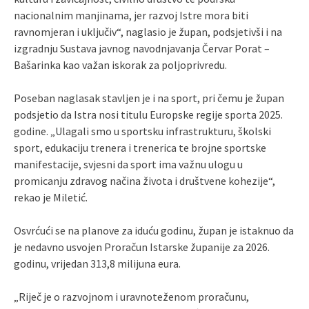
nacionalnim manjinama, jer razvoj Istre mora biti
ravnomjeran i uključiv“, naglasio je župan, podsjetivši i na
izgradnju Sustava javnog navodnjavanja Červar Porat –
Bašarinka kao važan iskorak za poljoprivredu.
Poseban naglasak stavljen je i na sport, pri čemu je župan
podsjetio da Istra nosi titulu Europske regije sporta 2025.
godine. „Ulagali smo u sportsku infrastrukturu, školski
sport, edukaciju trenera i trenerica te brojne sportske
manifestacije, svjesni da sport ima važnu ulogu u
promicanju zdravog načina života i društvene kohezije“,
rekao je Miletić.
Osvrćući se na planove za iduću godinu, župan je istaknuo da
je nedavno usvojen Proračun Istarske županije za 2026.
godinu, vrijedan 313,8 milijuna eura.
„Riječ je o razvojnom i uravnoteženom proračunu,