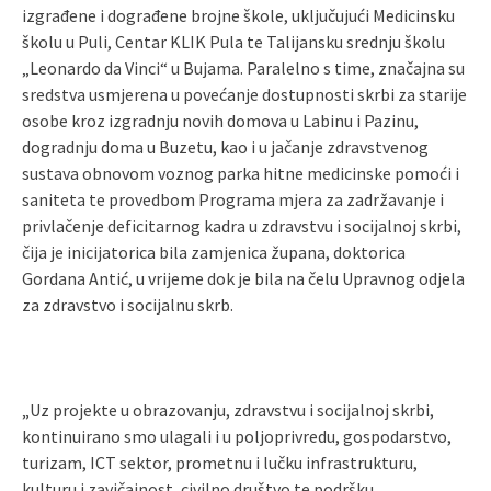
izgrađene i dograđene brojne škole, uključujući Medicinsku
školu u Puli, Centar KLIK Pula te Talijansku srednju školu
„Leonardo da Vinci“ u Bujama. Paralelno s time, značajna su
sredstva usmjerena u povećanje dostupnosti skrbi za starije
osobe kroz izgradnju novih domova u Labinu i Pazinu,
dogradnju doma u Buzetu, kao i u jačanje zdravstvenog
sustava obnovom voznog parka hitne medicinske pomoći i
saniteta te provedbom Programa mjera za zadržavanje i
privlačenje deficitarnog kadra u zdravstvu i socijalnoj skrbi,
čija je inicijatorica bila zamjenica župana, doktorica
Gordana Antić, u vrijeme dok je bila na čelu Upravnog odjela
za zdravstvo i socijalnu skrb.
„Uz projekte u obrazovanju, zdravstvu i socijalnoj skrbi,
kontinuirano smo ulagali i u poljoprivredu, gospodarstvo,
turizam, ICT sektor, prometnu i lučku infrastrukturu,
kulturu i zavičajnost, civilno društvo te podršku