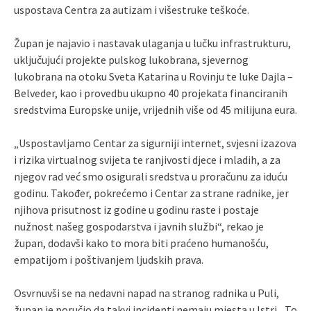
uspostava Centra za autizam i višestruke teškoće.
Župan je najavio i nastavak ulaganja u lučku infrastrukturu,
uključujući projekte pulskog lukobrana, sjevernog
lukobrana na otoku Sveta Katarina u Rovinju te luke Dajla –
Belveder, kao i provedbu ukupno 40 projekata financiranih
sredstvima Europske unije, vrijednih više od 45 milijuna eura.
„Uspostavljamo Centar za sigurniji internet, svjesni izazova
i rizika virtualnog svijeta te ranjivosti djece i mladih, a za
njegov rad već smo osigurali sredstva u proračunu za iduću
godinu. Također, pokrećemo i Centar za strane radnike, jer
njihova prisutnost iz godine u godinu raste i postaje
nužnost našeg gospodarstva i javnih službi“, rekao je
župan, dodavši kako to mora biti praćeno humanošću,
empatijom i poštivanjem ljudskih prava.
Osvrnuvši se na nedavni napad na stranog radnika u Puli,
župan je poručio da takvi incidenti nemaju mjesta u Istri. „To