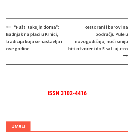
Navigacija
“Pušti takujin doma”:
Restorani i barovi na
objava
Badnjak na placi u Krnici,
području Pule u
tradicija koja se nastavlja i
novogodišnjoj noći smiju
ove godine
biti otvoreni do 5 sati ujutro
ISSN 3102-4416
UMRLI