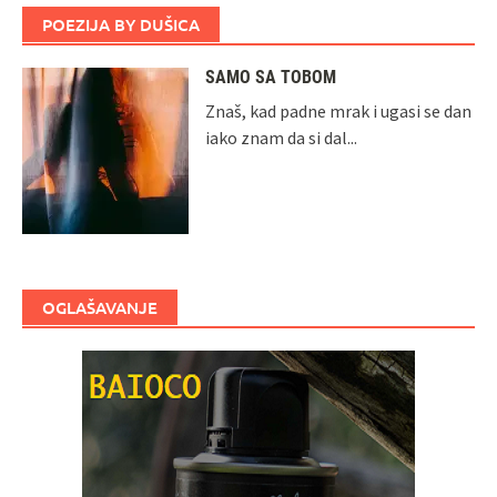
POEZIJA BY DUŠICA
SAMO SA TOBOM
Znaš, kad padne mrak i ugasi se dan
iako znam da si dal...
OGLAŠAVANJE