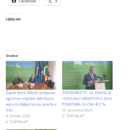
Facebook
X
Lajkaj ovo:
Srodno
Župan Boris Miletić potpisao
ŽUPAN MILETIĆ: ZA ZDRAVLJE
ugovore vrijedne 400 tisuća
I SOCIJALU SREDSTVA U 2024.
eura za daljnji razvoj sporta u
POVEĆANA ZA ČAK 422 %
Istri
15. prosinca 2023.
9. travnja 2025.
U "ŽUPANIJA"
U "ŽUPANIJA"