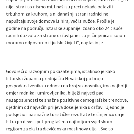
nije Istra i to nismo mi. I naši su preci nekada odlazili
trbuhom za kruhom, a ni današnji strani radnici ne
napuštaju svoje domove iz hira, već iz nužde. Prošle je
godine na području Istarske županije izdano oko 24 tisuće
radnih dozvola za strane državljane i to je činjenica s kojom
moramo odgovorno i ljudski živjeti“, naglasio je.
Govoreći o razvojnim pokazateljima, istaknuo je kako
Istarska županija prednjači u Hrvatskoj po broju
gospodarstvenika u odnosu na broj stanovnika, ima najbolji
omjer radnika i umirovljenika, bilježi najveći pad
nezaposlenosti te snažne pozitivne demografske trendove,
s jednim od najvećih priljeva doseljenika u državi. Ujedno je
podsjetio i na snažne turističke rezultate te činjenicu da je
Istra po deveti put proglašena najboljom svjetskom
regijom za ekstra djevičanska maslinova ulja. „Sve to