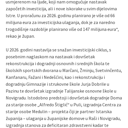
usmjerenom na ljude, koji nam omogućuje nastavak
započetih investicija, ali i nove iskorake u svim dijelovima
Istre. U proračunu za 2026. godinu planirano je više od 66
milijuna eura za investicijska ulaganja, dok je za naredno
trogodišnje razdoblje planirano više od 147 milijuna eura“,
rekao je župan.
U 2026. godini nastavlja se snažan investicijski ciklus, s
posebnim naglaskom na nastavak i dovršetak
rekonstrukcija i dogradnji osnovnih i srednjih škola te
školskih sportskih dvorana u Marčani, Žminju, Svetvinčentu,
Kanfanaru, Fažani i Nedešćini, kao i rekonstrukciju i
dogradnju Gimnazije i strukovne škole Jurja Dobrile u
Pazinu te dovršetak izgradnje Talijanske osnovne škole u
Novigradu. Istodobno predstoji i dovršetak dogradnje Doma
za starije osobe „Alfredo Štiglić“ u Puli, izgradnja Centra za
starije osobe Medulin – projekta čiji je partner Istarska
županija – ulaganja u županijske domove u Raši i Novigradu,
izgradnja stanova za deficitaran zdravstveni kadar te