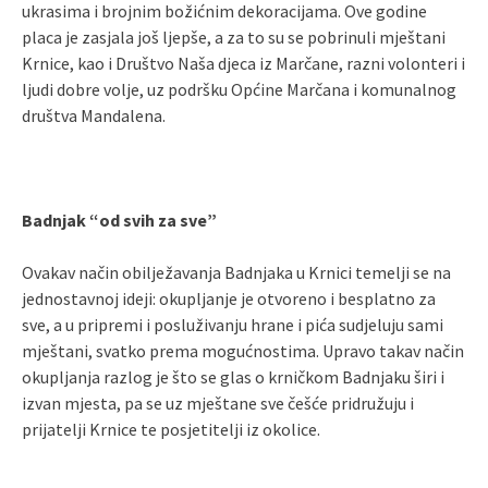
ukrasima i brojnim božićnim dekoracijama. Ove godine
placa je zasjala još ljepše, a za to su se pobrinuli mještani
Krnice, kao i Društvo Naša djeca iz Marčane, razni volonteri i
ljudi dobre volje, uz podršku Općine Marčana i komunalnog
društva Mandalena.
Badnjak “od svih za sve”
Ovakav način obilježavanja Badnjaka u Krnici temelji se na
jednostavnoj ideji: okupljanje je otvoreno i besplatno za
sve, a u pripremi i posluživanju hrane i pića sudjeluju sami
mještani, svatko prema mogućnostima. Upravo takav način
okupljanja razlog je što se glas o krničkom Badnjaku širi i
izvan mjesta, pa se uz mještane sve češće pridružuju i
prijatelji Krnice te posjetitelji iz okolice.