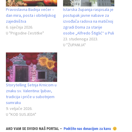
Pravoslavna Badnja večer –
Istarska županija raspisala je
dan mira, posta i obiteljskog
postupak javne nabave za
zajedništva
izvođača radova na matičnoj
6. siječnja 2026.
zgradi Doma za starije
U "Prigodne čestitke"
osobe „Alfredo Štiglić“ u Puli
23. studenoga 2023.
U "ŽUPANIJA"
Storytelling šetnja Krnicom u
znaku sv. Valentina: ljubav,
tradicija i priče u subotnjem
sumraku
9. veljače 2026.
U "KOD SUSJEDA"
AKO VAM SE SVIDIO NAŠ PORTAL –
Podržite nas donacijom za kavu