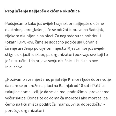
Proglašenje najljepše okićene okućnice
Podsjećamo kako još uvijek traje izbor najljepše okićene
okućnice, a proglašenje će se održati upravo na Badnjak,
tijekom okupljanja na placi. Za nagrade su se pobrinuli
lokalni OPG-ovi, čime se dodatno potiče uključivanje i
širenje uređenja po cijelom mjestu. Mještani se još uvijek
stignu uključiti u izbor, pa organizatori pozivaju sve koji to
još nisu učinili da prijave svoju okućnicu i budu dio ove
inicijative.
„Pozivamo sve mještane, prijatelje Krnice i ljude dobre volje
da nam se pridruže na placi na Badnjak od 18 sati. Puštite
takujine doma – cilj je da se vidimo, podružimo i provedemo
večer skupa. Donesite od doma ča morete i ako morete, pa
ćemo na licu mista podilit ča imamo. Svi su dobrodošli.“ -
poručuju organizatori.