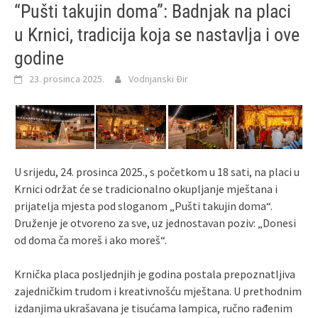
“Pušti takujin doma”: Badnjak na placi
u Krnici, tradicija koja se nastavlja i ove
godine
23. prosinca 2025.
Vodnjanski Đir
U srijedu, 24. prosinca 2025., s početkom u 18 sati, na placi u
Krnici održat će se tradicionalno okupljanje mještana i
prijatelja mjesta pod sloganom „Pušti takujin doma“.
Druženje je otvoreno za sve, uz jednostavan poziv: „Donesi
od doma ča moreš i ako moreš“.
Krnička placa posljednjih je godina postala prepoznatljiva
zajedničkim trudom i kreativnošću mještana. U prethodnim
izdanjima ukrašavana je tisućama lampica, ručno rađenim