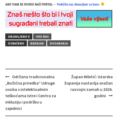
AKO VAM SE SVIDIO NAŠ PORTAL –
Podržite nas donacijom za kavu
OBJAVLJENO U
OKO NAS
OZNAČENO
BADNJAK
DOGAĐANJA
Navigacija
Održana tradicionalna
Župan Miletić: Istarska
objava
„Božićna priredba“ Udruge
županija nastavlja snažan
osoba s intelektualnim
razvojni zamah u 2026.
teškoćama Istre i Centra za
godini
inkluziju i podršku u
zajednici