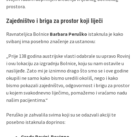
prostora.
Zajedništvo i briga za prostor koji liječi
Ravnateljica Bolnice
Barbara Peruško
istaknula je kako
svibanj ima posebno značenje za ustanovu:
„Prije 138 godina austrijske vlasti odabrale su upravo Rovinj
i ovu lokaciju za izgradnju Bolnice, koju su nam ostavile u
naslijeđe. Zato mi je iznimno drago što smo se i ove godine
okupili ne samo kako bismo uredili okoliš, nego i kako
bismo pokazali zajedništvo, odgovornost i brigu za prostor
u kojem svakodnevno liječimo, pomažemo i vraćamo nadu
našim pacijentima.“
Peruško je zahvalila svima koji su se odazvali akciji te
posebno istaknula doprinos:
Gradu Rovinj‑Rovigno