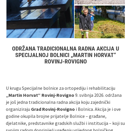
ODRŽANA TRADICIONALNA RADNA AKCIJA U
SPECIJALNOJ BOLNICI „MARTIN HORVAT“
ROVINJ‑ROVIGNO
U krugu Specijalne bolnice za ortopediju i rehabilitaciju
„Martin Horvat“ Rovinj‑Rovigno
9. svibnja 2026. održana
je još jedna tradicionalna radna akcija koju zajednički
organiziraju
Grad Rovinj‑Rovigno
i Bolnica. Akcija je i ove
godine okupila brojne prijatelje Bolnice – građane,
djelatnike, predstavnike gradskih službi i institucija – koji su
svojim radom doprinijeli uređenju vrijednog bolničkog