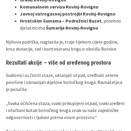
Komunalnom servisu Rovinj‑Rovigno
Javnoj vatrogasnoj postrojbi Rovinj‑Rovigno
Hrvatskim šumama – Podružnici Buzet
, posebno
djelatnicima
Šumarije Rovinj‑Rovigno
Njihova podrška, naglasila je, traje tijekom cijele godine,
kroz donacije, rad i kontinuiranu brigu o okolišu Bolnice.
Rezultati akcije – više od uređenog prostora
Sudionici su čistili staze, uklanjali otpad, uređivali zelene
površine i obnavljali dijelove bolničkog kruga. Ravnateljica
je poručila:
„Svaka očišćena staza, svaki prikupljeni otpad, svaki uređeni
i ofarbani kutak bolničkog kruga znak su naše zajedničke
odgovornosti i ljubavi prema ovom prostoru.“