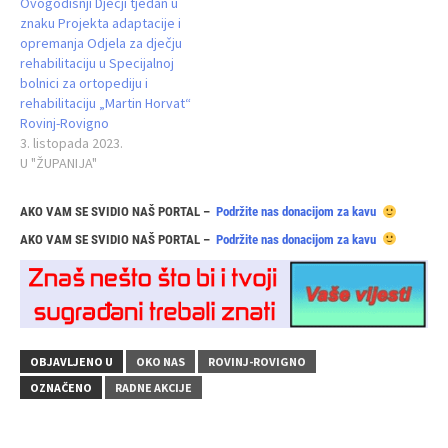
Ovogodišnji Dječji tjedan u
znaku Projekta adaptacije i
opremanja Odjela za dječju
rehabilitaciju u Specijalnoj
bolnici za ortopediju i
rehabilitaciju „Martin Horvat“
Rovinj-Rovigno
3. listopada 2023.
U "ŽUPANIJA"
AKO VAM SE SVIDIO NAŠ PORTAL –
Podržite nas donacijom za kavu
AKO VAM SE SVIDIO NAŠ PORTAL –
Podržite nas donacijom za kavu
OBJAVLJENO U
OKO NAS
ROVINJ-ROVIGNO
OZNAČENO
RADNE AKCIJE