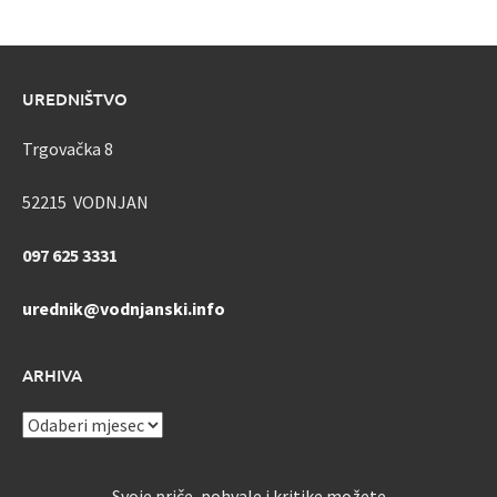
UREDNIŠTVO
Trgovačka 8
52215 VODNJAN
097 625 3331
urednik@vodnjanski.info
ARHIVA
ARHIVA
Svoje priče, pohvale i kritike možete