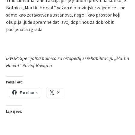
Tradicionalna radna akcija još je jednom potvrdila koliko je
Bolnica „Martin Horvat“ važan dio rovinjske zajednice – ne
samo kao zdravstvena ustanova, nego i kao prostor koji
okuplja ljude spremne dati svoj doprinos za dobrobit
pacijenata i grada.
IZVOR: Specijalna bolnica za ortopediju i rehabilitaciju „Martin
Horvat“ Rovinj-Rovigno.
Podjeli ovo:
Facebook
X
Lajkaj ovo: