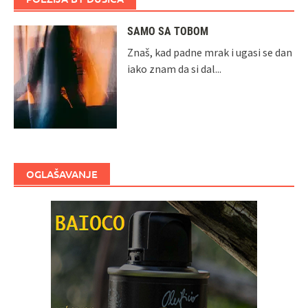
SAMO SA TOBOM
Znaš, kad padne mrak i ugasi se dan
iako znam da si dal...
OGLAŠAVANJE