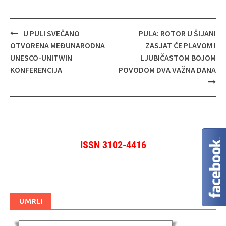
Navigacija
U PULI SVEČANO
PULA: ROTOR U ŠIJANI
objava
OTVORENA MEĐUNARODNA
ZASJAT ĆE PLAVOM I
UNESCO‑UNITWIN
LJUBIČASTOM BOJOM
KONFERENCIJA
POVODOM DVA VAŽNA DANA
ISSN 3102-4416
UMRLI