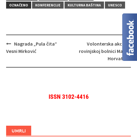
OZNAČENO
KONFERENCIJE
KULTURNA BAŠTINA
UNESCO
Navigacija
Nagrada „Pula čita“
Volonterska akcija u
objava
Vesni Mirković
rovinjskoj bolnici Martin
Horvat
ISSN 3102-4416
UMRLI