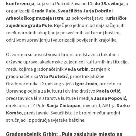
konferencija
, koja se u Puli održava od
11. do 15. svibnja
, u
organizaciji
Grada Pule
,
Sveučilišta Jurja Dobrile
i
Arheološkog muzeja Istre
, uz pokroviteljstvo
Turističke
zajednice grada Pule
. Riječ je o jednom od najznačajnijih
međunarodnih okupljanja posvećenih kulturnoj baštini,
održivom upravljanju i valorizaciji povijesnih krajolika.
Otvorenju su prisustvovali brojni predstavnici lokalne i
državne uprave, akademske zajednice i kulturnih institucija,
među kojima gradonačelnik
Peđa Grbin
, zamjenik
gradonačelnika
Vito Paoletić
, pročelnik Službe
Gradonačelnika i Gradskog vijeća
Igor Jovin
, pročelnica
Upravnog odjela za kulturu i civilno društvo
Paola Orlić
,
predstavnica Ministarstva kulture i medija
Jasna Popović
,
direktorica TZ Pule
Sanja Cinkopan
, ravnatelj AMI‑ja
Darko
Komšo
, predstavnici Sveučilišta te brojni međunarodni
stručnjaci iz područja svjetske baštine.
Gradonačelnik Grbin: „Pula zaslužuje mjesto na