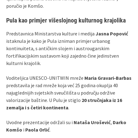
poručio je Komšo.
Pula kao primjer višeslojnog kulturnog krajolika
Predstavnica Ministarstva kulture i medija
Jasna Popović
istaknula je kako je Pula izniman primjer urbanog
kontinuiteta, s antičkim slojem i austrougarskim
fortifikacijskim sustavom koji zajedno čine jedinstven
kulturni krajolik.
Voditeljica UNESCO‑UNITWIN mreže
Maria Gravari‑Barbas
predstavila je rad mreže koja već 25 godina okuplja 40
najuglednijih svjetskih sveučilišta u području održive
valorizacije baštine. U Pulu je stiglo
20 stručnjaka iz 16
zemalja i s četiri kontinenta
.
Uvodne prezentacije održali su i
Nataša Urošević
,
Darko
Komšo
i
Paola Orlić
.