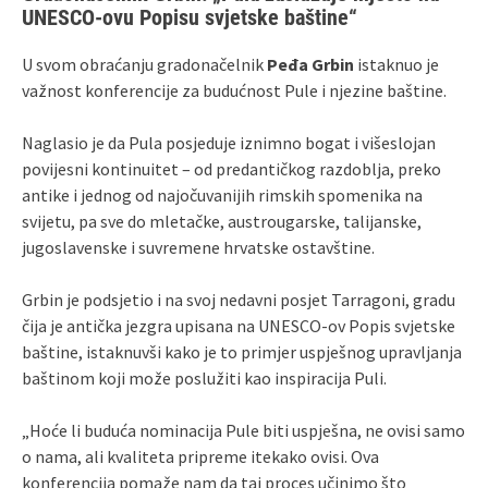
UNESCO‑ovu Popisu svjetske baštine“
U svom obraćanju gradonačelnik
Peđa Grbin
istaknuo je
važnost konferencije za budućnost Pule i njezine baštine.
Naglasio je da Pula posjeduje iznimno bogat i višeslojan
povijesni kontinuitet – od predantičkog razdoblja, preko
antike i jednog od najočuvanijih rimskih spomenika na
svijetu, pa sve do mletačke, austrougarske, talijanske,
jugoslavenske i suvremene hrvatske ostavštine.
Grbin je podsjetio i na svoj nedavni posjet Tarragoni, gradu
čija je antička jezgra upisana na UNESCO‑ov Popis svjetske
baštine, istaknuvši kako je to primjer uspješnog upravljanja
baštinom koji može poslužiti kao inspiracija Puli.
„Hoće li buduća nominacija Pule biti uspješna, ne ovisi samo
o nama, ali kvaliteta pripreme itekako ovisi. Ova
konferencija pomaže nam da taj proces učinimo što