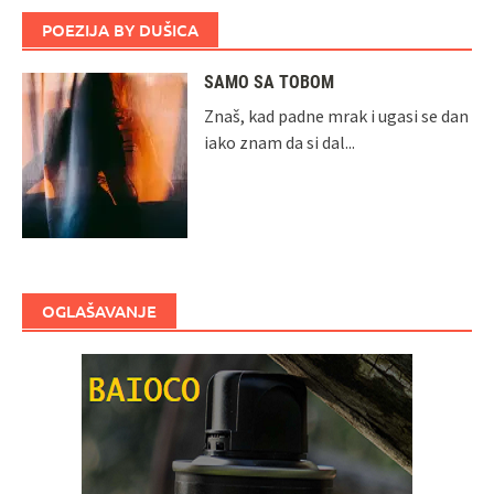
POEZIJA BY DUŠICA
SAMO SA TOBOM
Znaš, kad padne mrak i ugasi se dan
iako znam da si dal...
OGLAŠAVANJE