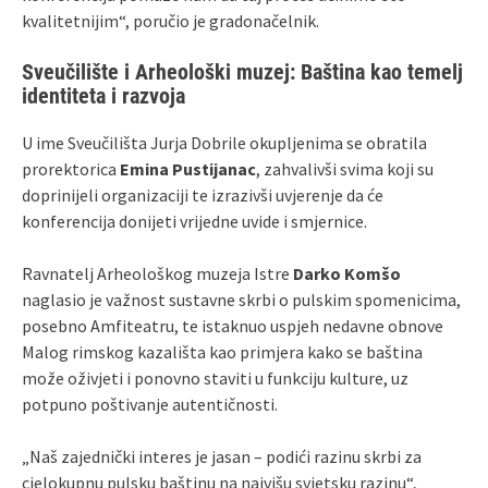
kvalitetnijim“, poručio je gradonačelnik.
Sveučilište i Arheološki muzej: Baština kao temelj
identiteta i razvoja
U ime Sveučilišta Jurja Dobrile okupljenima se obratila
prorektorica
Emina Pustijanac
, zahvalivši svima koji su
doprinijeli organizaciji te izrazivši uvjerenje da će
konferencija donijeti vrijedne uvide i smjernice.
Ravnatelj Arheološkog muzeja Istre
Darko Komšo
naglasio je važnost sustavne skrbi o pulskim spomenicima,
posebno Amfiteatru, te istaknuo uspjeh nedavne obnove
Malog rimskog kazališta kao primjera kako se baština
može oživjeti i ponovno staviti u funkciju kulture, uz
potpuno poštivanje autentičnosti.
„Naš zajednički interes je jasan – podići razinu skrbi za
cjelokupnu pulsku baštinu na najvišu svjetsku razinu“,