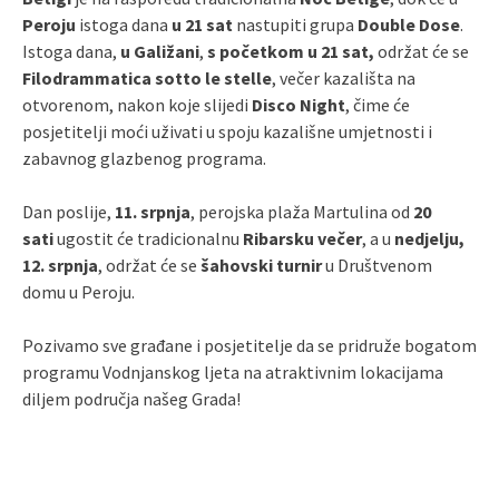
Peroju
istoga dana
u 21 sat
nastupiti grupa
Double Dose
.
Istoga dana,
u Galižani
,
s početkom u 21 sat,
održat će se
Filodrammatica sotto le stelle
, večer kazališta na
otvorenom, nakon koje slijedi
Disco Night
, čime će
posjetitelji moći uživati u spoju kazališne umjetnosti i
zabavnog glazbenog programa.
Dan poslije,
11. srpnja
, perojska plaža Martulina od
20
sati
ugostit će tradicionalnu
Ribarsku večer
, a u
nedjelju,
12. srpnja
, održat će se
šahovski turnir
u Društvenom
domu u Peroju.
Pozivamo sve građane i posjetitelje da se pridruže bogatom
programu Vodnjanskog ljeta na atraktivnim lokacijama
diljem područja našeg Grada!