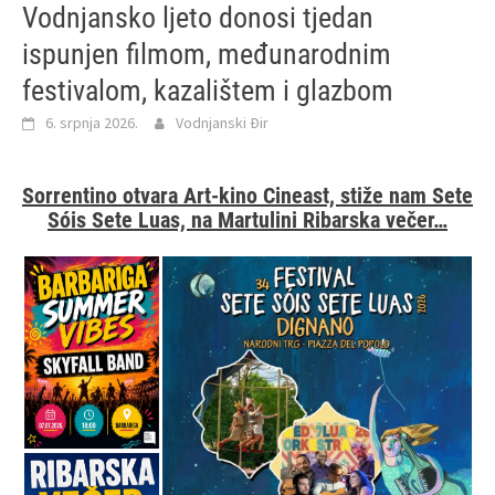
Vodnjansko ljeto donosi tjedan
ispunjen filmom, međunarodnim
festivalom, kazalištem i glazbom
6. srpnja 2026.
Vodnjanski Đir
Sorrentino otvara Art-kino Cineast, stiže nam
Sete
Sóis Sete Luas, na Martulini Ribarska večer…