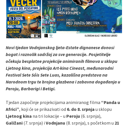
Novi tjedan
Vodnjanskog ljeta-Estate dignanese
donosi
bogat i raznolik sadržaj za sve generacije. Posjetitelje
očekuju besplatne projekcije animiranih filmova u sklopu
Ljetnog kina, projekcija Art-kina Cineast, međunarodni
Festival Sete Sóis Sete Luas, kazališna predstava na
Narodnom trgu te brojna glazbena i zabavna događanja u
Peroju, Barbarigi i Betigi.
Tjedan započinje projekcijama animiranog filma
“Panda u
Africi”
, koji će se prikazivati od
6. do 8. srpnja
u sklopu
Ljetnog kina
na tri lokacije – u
Peroju
(6. srpnja),
Galižani
(7. srpnja) i
Vodnjanu
(8. srpnja), s početkom u
21