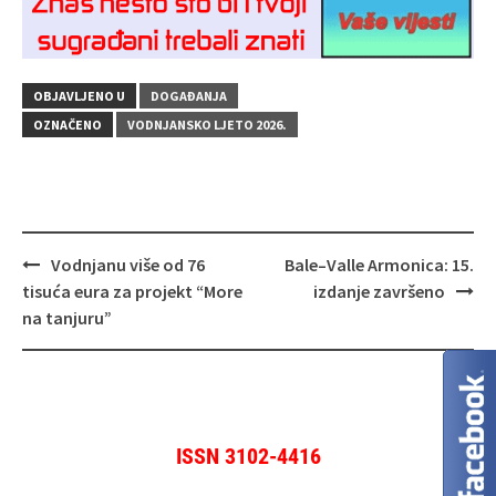
OBJAVLJENO U
DOGAĐANJA
OZNAČENO
VODNJANSKO LJETO 2026.
Navigacija
Vodnjanu više od 76
Bale–Valle Armonica: 15.
objava
tisuća eura za projekt “More
izdanje završeno
na tanjuru”
ISSN 3102-4416