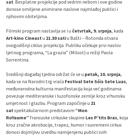
sat
. Besplatne projekcije pod vedrim nebom i ove godine
donose omiljene animirane naslove najmlađoj publici i
njihovim obiteljima.
Filmski program nastavlja se i u
četvrtak, 9. srpnja
, kada
Art-kino Cineast
u
21.30 sati
u Bašti – Rotonda otvara
ovogodišnji ciklus projekcija. Publiku očekuje prvi naslov
ljetnog programa, “La grazia” (Milost) u režiji Paola
Sorrentina.
Središnji događaj tjedna održat će se u
petak, 10. srpnja
,
kada se na Narodni trg vraća
Festival Sete Sóis Sete Luas
,
međunarodna kulturna manifestacija koja već godinama
povezuje mediteranske i luzofonske zemlje kroz vrhunsku
umjetnost i glazbu. Program započinje u
21
sat
spektakularnom predstavom
“Mon
RoYaume”
francuske cirkuske skupine
Les P’tits Bras
, koja
kroz zračne akrobacije, trapez, humor i suvremeni cirkus
donosi dojmljivu izvedbu namijenjenu publici svih