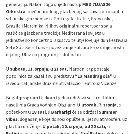
generacija. Nakon toga slijedi nastup
MED 7LUAS26
Orkestra
, međunarodnog glazbenog sastava koji okuplja
vrhunske glazbenike iz Portugala, Italije, Francuske,
Brazila i Martinika. Njihov originalni repertoar spaja
različite glazbene tradicije Mediterana i svijeta u
jedinstveno koncertno iskustvo te utjelovljuje duh Festivala
Sete Sóis Sete Luas – povezivanje kultura kroz umjetnost i
dijalog. Ulaz na program je slobodan.
U
subotu, 11. srpnja
,
u 21 sat,
Narodni trg postaje
pozornica za kazališnu predstavu
“La Mandragola”
u
izvedbi talijanske družine Stivalaccio Teatro iz Vicenze.
Bogat program tijekom tjedna održava se i u ostalim
naseljima Grada Vodnjan-Dignano.
U utorak, 7. srpnja
, s
početkom
u 18 sati
, u
Barbarigi
će se održati
Summer
Vibes
, događanje koje donosi opuštenu ljetnu atmosferu uz
glazbu i druženje.
U petak, 10. srpnja
,
od 20 sati,
u
Betigi
je na rasporedu tradicionalna
Noć Betige
, dok će u