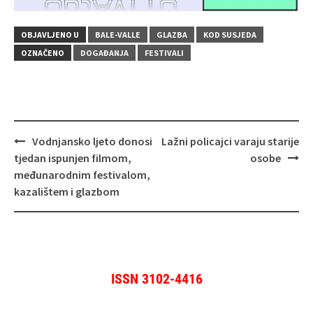
OBJAVLJENO U
BALE-VALLE
GLAZBA
KOD SUSJEDA
OZNAČENO
DOGAĐANJA
FESTIVALI
Navigacija
Vodnjansko ljeto donosi
Lažni policajci varaju starije
objava
tjedan ispunjen filmom,
osobe
međunarodnim festivalom,
kazalištem i glazbom
ISSN 3102-4416