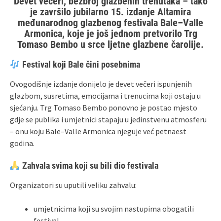
Devet večeri, bezbroj glazbenih trenutaka – tako
je završilo jubilarno 15. izdanje Altamira
međunarodnog glazbenog festivala Bale–Valle
Armonica, koje je još jednom pretvorilo Trg
Tomaso Bembo u srce ljetne glazbene čarolije.
Festival koji Bale čini posebnima
Ovogodišnje izdanje donijelo je devet večeri ispunjenih
glazbom, susretima, emocijama i trenucima koji ostaju u
sjećanju. Trg Tomaso Bembo ponovno je postao mjesto
gdje se publika i umjetnici stapaju u jedinstvenu atmosferu
– onu koju Bale–Valle Armonica njeguje već petnaest
godina.
Zahvala svima koji su bili dio festivala
Organizatori su uputili veliku zahvalu:
umjetnicima koji su svojim nastupima obogatili
festival,