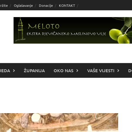
ržite
Oglašavanje
Donacije
KONTAKT
JEDA
ŽUPANIJA
OKO NAS
VAŠE VIJESTI
D