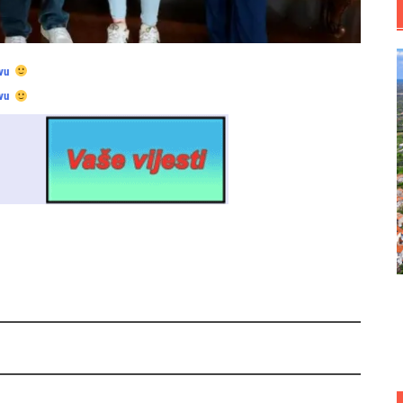
vu
vu