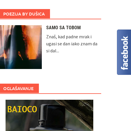
POEZIJA BY DUŠICA
SAMO SA TOBOM
Znaš, kad padne mrak i
ugasi se dan iako znam da
si dal...
OGLAŠAVANJE