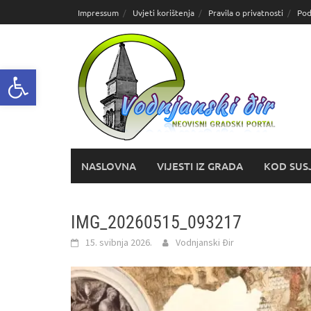
Skoči
Impressum
Uvjeti korištenja
Pravila o privatnosti
Pod
do
sadržaja
Open toolbar
NASLOVNA
VIJESTI IZ GRADA
KOD SUS
IMG_20260515_093217
15. svibnja 2026.
Vodnjanski Đir