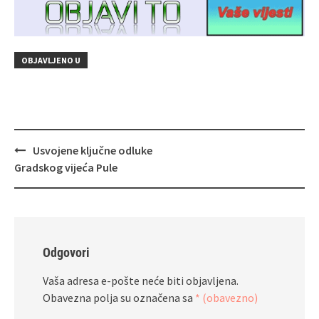
OBJAVLJENO U
Navigacija
Usvojene ključne odluke
objava
Gradskog vijeća Pule
Odgovori
Vaša adresa e-pošte neće biti objavljena.
Obavezna polja su označena sa
* (obavezno)