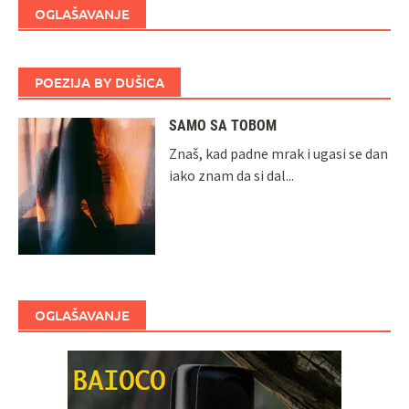
OGLAŠAVANJE
POEZIJA BY DUŠICA
SAMO SA TOBOM
Znaš, kad padne mrak i ugasi se dan
iako znam da si dal...
OGLAŠAVANJE